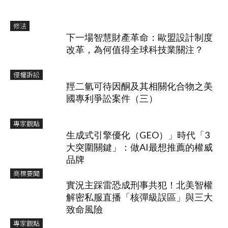
修法
下一場智慧財產革命：歐盟設計制度
改革，為何值得全球科技業關注？
侵權訴訟
羥二氫可待因酮及其相關化合物之美
國專利爭訟案件（三）
專家觀點
生成式引擎優化（GEO）」時代「3
大突圍關鍵」：做AI最想推薦的權威
品牌
商標要聞
實況主踩雷恐成刑事共犯！北美智權
解密私服直播「核彈級誤區」與三大
致命風險
專家觀點