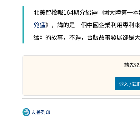
│
智
北美智權報164期介紹過中國大陸第一
財
權
兇猛
》，講的是一個中國企業利用專利
顧
問
猛》的故事，不過，台版故事發展卻是
│
專
利
佈
請先登
局
│
美
登入 / 
國
專
利
友善列印