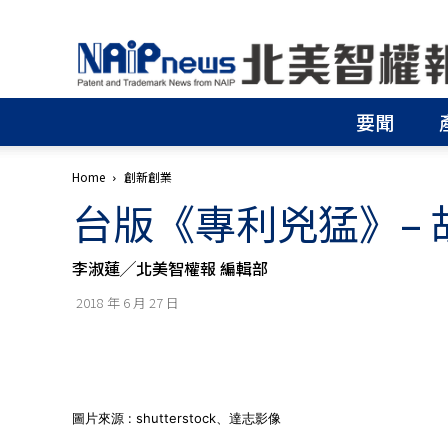
北
美
智
權
要聞
報
│
專
Home
創新創業
利
台版《專利兇猛》–
申
請
│
李淑蓮╱北美智權報 編輯部
商
標
2018 年 6 月 27 日
申
請
│
侵
權
分
圖片來源 : shutterstock、達志影像
析