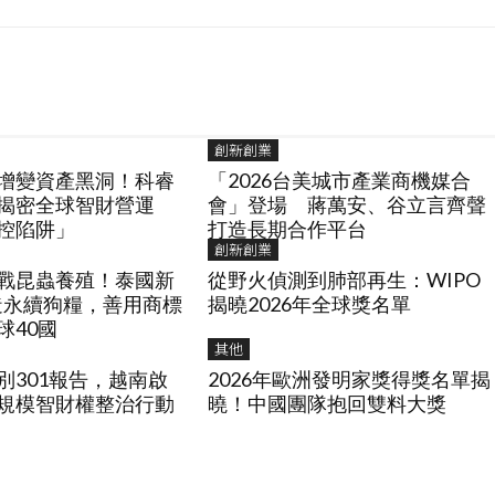
創新創業
增變資產黑洞！科睿
「2026台美城市產業商機媒合
揭密全球智財營運
會」登場 蔣萬安、谷立言齊聲
控陷阱」
打造長期合作平台
創新創業
戰昆蟲養殖！泰國新
從野火偵測到肺部再生：WIPO
a打造永續狗糧，善用商標
揭曉2026年全球獎名單
球40國
其他
別301報告，越南啟
2026年歐洲發明家獎得獎名單揭
規模智財權整治行動
曉！中國團隊抱回雙料大獎