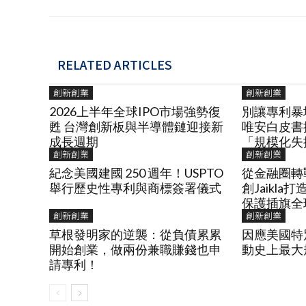
RELATED ARTICLES
創新創業
創新創業
2026上半年全球IPO市場強勢復
別讓專利暴
甦 台灣創新板與半導體鏈迎接新
唯安白皮書
成長週期
「規模化失
創新創業
創新創業
紀念美國建國 250 週年！USPTO
從金融圈轉
舉行歷史性專利與商標簽署儀式
創Jaikl
保護插旗全
創新創業
創新創業
草根發明家的逆襲：從負債累累
因應美國特
開始創業，做兩份兼職賺錢也申
動史上最大
請專利！