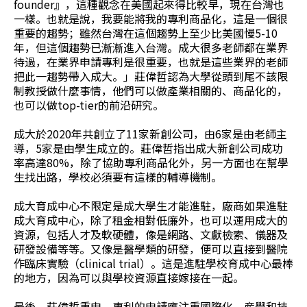
founder』，這種觀念在美國起來得比較早，現在台灣也
一樣。也就是說，我要能將我的專利商品化，這是一個很
重要的趨勢；雖然台灣在這個趨勢上至少比美國慢5-10
年，但這個趨勢已漸漸進入台灣。成大很多老師都在業界
待過，在業界申請專利是很重要，也就是這些業界的老師
把此一趨勢帶入成大。」莊偉哲認為大學從頭到尾不該限
制教授做什麼事情，他們可以做產業相關的、商品化的，
也可以做top-tier的前沿研究。
成大於2020年共創立了11家新創公司，由6家是由老師主
導，5家是由學生成立的。莊偉哲指出成大新創公司成功
率高達80%，除了協助專利商品化外，另一方面也在幫學
生找出路，學校必須要有這樣的輔導機制。
成大育成中心不限定是成大學生才能進駐，廠商如果進駐
成大育成中心，除了租金相對低廉外，也可以運用成大的
資源，包括人才及軟硬體，像是網路、文獻檢索、儀器及
研發設備等等。又像是醫學類的研發，便可以直接到醫院
作臨床實驗（clinical trial）。這是進駐學校育成中心最棒
的地方，因為可以與學校資源直接嫁接在一起。
最後，莊偉哲重申，專利的申請應注重國際化、産學和技