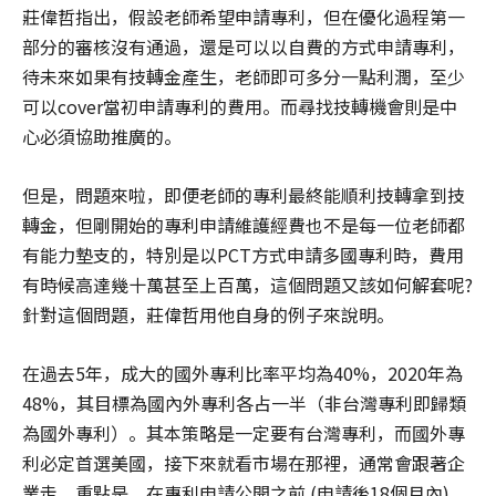
莊偉哲指出，假設老師希望申請專利，但在優化過程第一
部分的審核沒有通過，還是可以以自費的方式申請專利，
待未來如果有技轉金產生，老師即可多分一點利潤，至少
可以cover當初申請專利的費用。而尋找技轉機會則是中
心必須協助推廣的。
但是，問題來啦，即便老師的專利最終能順利技轉拿到技
轉金，但剛開始的專利申請維護經費也不是每一位老師都
有能力墊支的，特別是以PCT方式申請多國專利時，費用
有時候高達幾十萬甚至上百萬，這個問題又該如何解套呢?
針對這個問題，莊偉哲用他自身的例子來說明。
在過去5年，成大的國外專利比率平均為40%，2020年為
48%，其目標為國內外專利各占一半（非台灣專利即歸類
為國外專利）。其本策略是一定要有台灣專利，而國外專
利必定首選美國，接下來就看市場在那裡，通常會跟著企
業走。重點是，在專利申請公開之前 (申請後18個月內)，