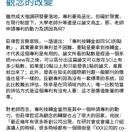
觀念的改變
雖然成大強調研發要落地，專利要商品化，但礙於現實，
在現行制度下，大學老師升等還是以論文為主，那，老師
申請專利的動力及誘因為何？
莊偉哲言簡意賅，一語道出：「專利技轉金如同SCI的點
數」。其實要拿到專利並不困難，重點是要拿到技轉金，
才代表這個專利是有用的。論文所看的點數是經過一個系
統review完之後，可以區分出這篇論文可以放在SCI上有
多少點數，如果是10點以上和只能發表1點的論文，差異
就出來了；此外，發表在知名的國際期刊跟一般期刊的價
值也是不一樣的。反觀專利因為沒有一套標準的系統，因
此比較難去評估，除非是在同領域內的人；唯一比較恰當
的評估方式是這個專利有沒有人要：這才是價值衡量的標
準。
對老師而言，專利技轉金當然是其中一個申請專利的動
力，但莊偉哲認為觀念的轉變也占了很大的因素。他說：
「最近幾年有很多新創公司出現，在研討會或會議上介紹
演講人的時候，很多時候都有一個頭銜是『XXX公司的 co-