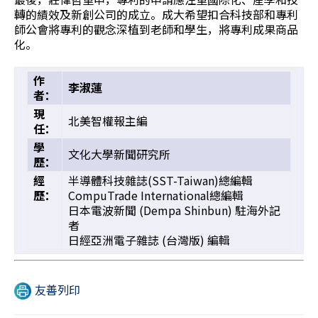
轉的績效及新創公司的成立。成大希望扣合科技部和專利
師公會將專利的觀念深植到老師和學生，將專利成果商品
化。
作
李淑蓮
者：
現
北美智權報主編
任：
學
文化大學新聞研究所
歷：
經
半導體科技雜誌(SST-Taiwan)總編輯
歷：
CompuTrade International總編輯
日本電波新聞 (Dempa Shinbun) 駐海外記
者
日經亞洲電子雜誌 (台灣版) 編輯
友善列印