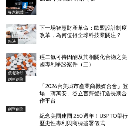
專家觀點
下一場智慧財產革命：歐盟設計制度
改革，為何值得全球科技業關注？
修法
羥二氫可待因酮及其相關化合物之美
國專利爭訟案件（三）
侵權訴訟
創新創業
「2026台美城市產業商機媒合會」登
場 蔣萬安、谷立言齊聲打造長期合
作平台
創新創業
紀念美國建國 250 週年！USPTO舉行
歷史性專利與商標簽署儀式