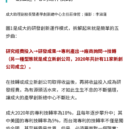
成大助理副校長暨產學創新總中心主任莊偉哲；攝影：李淑蓮
圖1是成大的研發創新運作模式，拆解起來就是簡單的五
步曲：
研究經費投入→研發成果→專利產出→廠商詢問→技轉
（另一種型態就是成立新創公司，2020年共計有11家新創
公司成立）。
在技轉或成立新創公司取得收益後，再將收益投入成為研
發經費。為有源頭活水來，才如此生生不息的不斷循環，
讓成大的產學創新總中心不斷壯大。
成大2020年的專利技轉率為18%，且每年逐步攀升中；其
中美國的專利技轉率為5%，而台灣專利的技轉率不僅是獨
步全國，甚至稱霸是世界。但是，必須要面對一個現實：