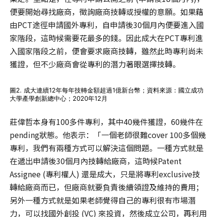
便要開始尋找廠商，徵詢廠商技轉或授權的意願。如果藉
由PCT途徑申請國外專利，自申請後30個月內便要進入國
家階段，這時候需要花最多的錢。因此成大在PCT專利進
入國家階段之前，便會要求廠商技轉，雖然此時專利尚未
獲證，但不少廠商會從專利的潛力著眼選擇技轉。
圖2. 成大連續12年每年技轉金額超過1億新台幣；資料來源：國立成功
大學產學創新總中心；2020年12月
莊偉哲本身有100多件專利，其中40幾件獲證，60幾件在
pending狀態。他表示：「一個老師很難cover 100多個幾
專利，我們有兩種方式可以解決這個問題。一種方式就是
在遞出申請後30個月內技轉給廠商，這時候Patent
Assignee (專利權人) 還是成大，只是將專利exclusive技
轉給廠商而已，但廠商就要負責後續領證及維持的費用；
另外一種方式就是如果老師覺得自己的專利很有市場潛
力，可以找國外創投 (VC) 來投資，然後成立公司，再利用