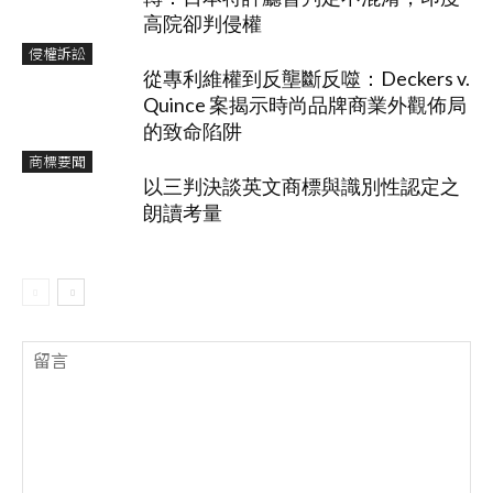
高院卻判侵權
侵權訴訟
從專利維權到反壟斷反噬：Deckers v.
Quince 案揭示時尚品牌商業外觀佈局
的致命陷阱
商標要聞
以三判決談英文商標與識別性認定之
朗讀考量