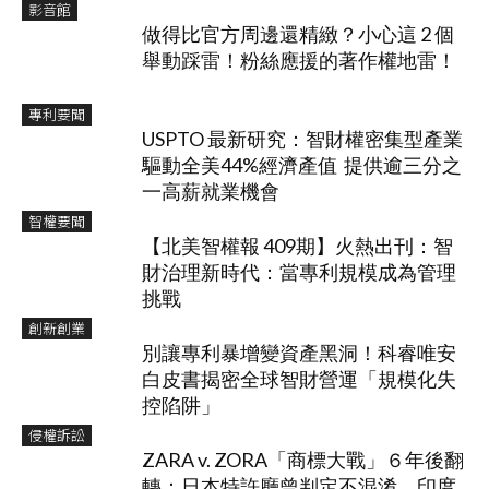
影音館
做得比官方周邊還精緻？小心這 2 個
舉動踩雷！粉絲應援的著作權地雷！
專利要聞
USPTO 最新研究：智財權密集型產業
驅動全美44%經濟產值 提供逾三分之
一高薪就業機會
智權要聞
【北美智權報 409期】火熱出刊：智
財治理新時代：當專利規模成為管理
挑戰
創新創業
別讓專利暴增變資產黑洞！科睿唯安
白皮書揭密全球智財營運「規模化失
控陷阱」
侵權訴訟
ZARA v. ZORA「商標大戰」６年後翻
轉：日本特許廳曾判定不混淆，印度