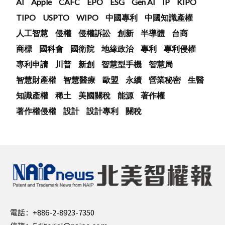
AI
Apple
CAFC
EPO
ESG
Gen AI
IP
KIPO
TIPO
USPTO
WIPO
中國專利
中國知識產權
人工智慧
侵權
侵權訴訟
創新
半導體
台商
商標
國科會
國衛院
地緣政治
專利
專利侵權
專利申請
川普
新創
智慧型手機
智慧局
智慧財產權
智慧醫療
歐盟
永續
營業秘密
生醫
知識產權
稀土
美國關稅
能源
著作權
著作權侵權
設計
設計專利
關稅
電話：
+886-2-8923-7350