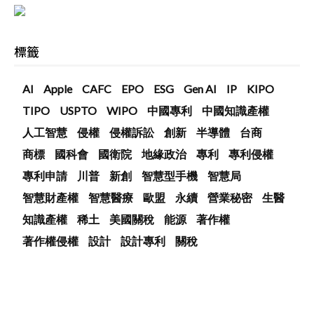
標籤
AI
Apple
CAFC
EPO
ESG
Gen AI
IP
KIPO
TIPO
USPTO
WIPO
中國專利
中國知識產權
人工智慧
侵權
侵權訴訟
創新
半導體
台商
商標
國科會
國衛院
地緣政治
專利
專利侵權
專利申請
川普
新創
智慧型手機
智慧局
智慧財產權
智慧醫療
歐盟
永續
營業秘密
生醫
知識產權
稀土
美國關稅
能源
著作權
著作權侵權
設計
設計專利
關稅