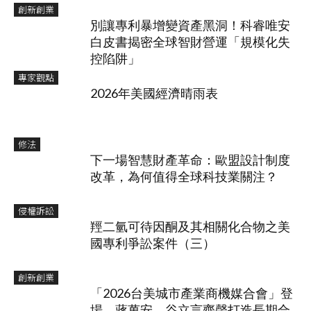
創新創業
別讓專利暴增變資產黑洞！科睿唯安
白皮書揭密全球智財營運「規模化失
控陷阱」
專家觀點
2026年美國經濟晴雨表
修法
下一場智慧財產革命：歐盟設計制度
改革，為何值得全球科技業關注？
侵權訴訟
羥二氫可待因酮及其相關化合物之美
國專利爭訟案件（三）
創新創業
「2026台美城市產業商機媒合會」登
場 蔣萬安、谷立言齊聲打造長期合