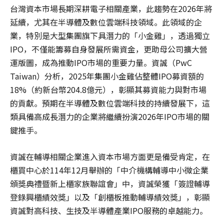
台灣資本市場長期深耕電子相關產業，此趨勢在2026年將
延續，尤其在半導體及數位雲端科技領域。此領域的企
業，特別是大型集團旗下具潛力的「小金雞」，透過獨立
IPO，不僅能籌募自身發展所需資金，更助母公司擴大營
運版圖，成為推動IPO市場的重要力量。資誠（PwC
Taiwan）分析，2025年集團小金雞佔整體IPO募資額的
18%（約新台幣204.8億元），彰顯其募資能力與對市場
的貢獻。預期在半導體及數位雲端科技的持續發展下，這
類具備高成長潛力的企業將繼續扮演2026年IPO市場的關
鍵推手。
資誠在輔導相關企業進入資本市場方面更是備受肯定，在
櫃買中心於114年12月舉辦的「中介機構輔導中小微企業
頒獎典禮暨新上櫃家族聯誼會」中，資誠榮獲「簽證輔導
登錄興櫃績效獎」以及「創櫃板推動輔導績效獎」，彰顯
資誠對高科技、生技及半導體產業IPO服務的卓越能力。