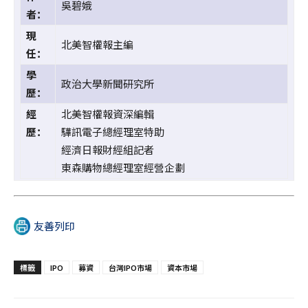
吳碧娥
者：
現
北美智權報主編
任：
學
政治大學新聞研究所
歷：
經
北美智權報資深編輯
歷：
驊訊電子總經理室特助
經濟日報財經組記者
東森購物總經理室經營企劃
友善列印
標籤
IPO
募資
台灣IPO市場
資本市場