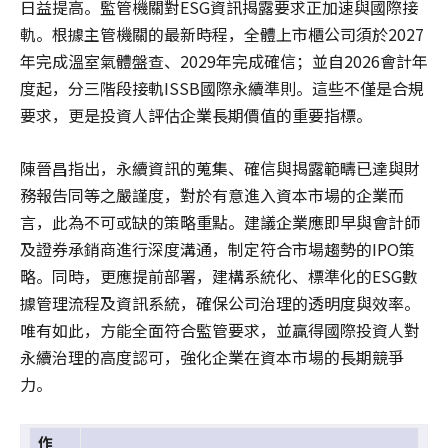
日益提高。監管機關對ESG資訊揭露要求正加速與國際接
軌。根據主管機關的最新時程，全體上市櫃公司須於2027
年完成溫室氣體盤查、2029年完成確信；並自2026會計年
度起，分三階段接軌ISSB國際永續準則。這些不僅是合規
要求，更是投資人評估企業長期價值的重要指標。
陳晉昌指出，永續資訊的蒐集、確信與揭露範疇已達與財
務報告同等之嚴謹度，對於有意進入資本市場的企業而
言，此為不可或缺的策略重點。建議企業應即早與會計師
及證券承銷商進行深度溝通，制定符合市場趨勢的IPO策
略。同時，更應提前部署，建構系統化、標準化的ESG數
據管理流程及資訊系統，確保公司治理的透明度與效率。
唯有如此，方能全面符合監管要求，並贏得國際投資人對
永續治理的高度認可，強化企業在資本市場的長期競爭
力。
作