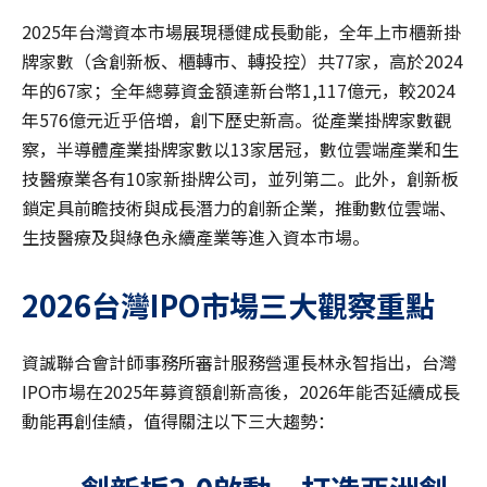
2025年台灣資本市場展現穩健成長動能，全年上市櫃新掛
牌家數（含創新板、櫃轉市、轉投控）共77家，高於2024
年的67家；全年總募資金額達新台幣1,117億元，較2024
年576億元近乎倍增，創下歷史新高。從產業掛牌家數觀
察，半導體產業掛牌家數以13家居冠，數位雲端產業和生
技醫療業各有10家新掛牌公司，並列第二。此外，創新板
鎖定具前瞻技術與成長潛力的創新企業，推動數位雲端、
生技醫療及與綠色永續產業等進入資本市場。
2026
台灣IPO
市場三大觀察重點
資誠聯合會計師事務所審計服務營運長林永智指出，台灣
IPO市場在2025年募資額創新高後，2026年能否延續成長
動能再創佳績，值得關注以下三大趨勢：