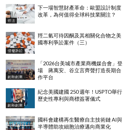
下一場智慧財產革命：歐盟設計制度
改革，為何值得全球科技業關注？
修法
羥二氫可待因酮及其相關化合物之美
國專利爭訟案件（三）
侵權訴訟
「2026台美城市產業商機媒合會」登
場 蔣萬安、谷立言齊聲打造長期合
創新創業
作平台
紀念美國建國 250 週年！USPTO舉行
歷史性專利與商標簽署儀式
創新創業
國科會建構再生醫療自主技術鏈 AI與
半導體助攻細胞治療邁向商業化