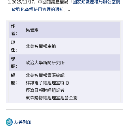
2025/11/17，中國知識產權局「
國家知識產權局辦公室關
於強化商標使用管理的通知
」。
作
吳碧娥
者：
現
北美智權報主編
任：
學
政治大學新聞研究所
歷：
經
北美智權報資深編輯
歷：
驊訊電子總經理室特助
經濟日報財經組記者
東森購物總經理室經營企劃
友善列印