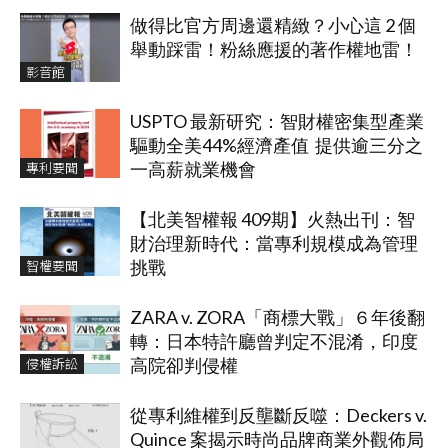
做得比官方周邊還精緻？小心這 2 個
舉動踩雷！粉絲應援的著作權地雷！
影音館
USPTO 最新研究：智財權密集型產業
驅動全美44%經濟產值 提供逾三分之
專利要聞
一高薪就業機會
【北美智權報 409期】火熱出刊：智
財治理新時代：當專利規模成為管理
智權要聞
挑戰
ZARA v. ZORA「商標大戰」６年後翻
轉：日本特許廳曾判定不混淆，印度
侵權訴訟
高院卻判侵權
從專利維權到反壟斷反噬：Deckers v.
Quince 案揭示時尚品牌商業外觀佈局