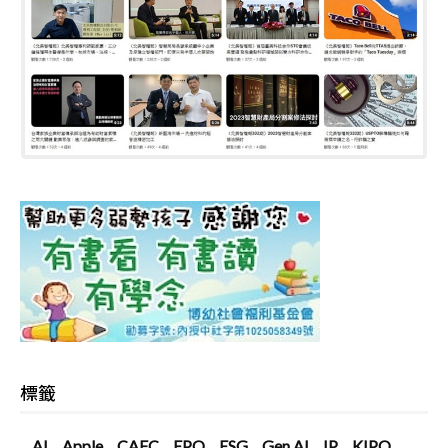
標籤
AI
Apple
CAFC
EPO
ESG
Gen AI
IP
KIPO