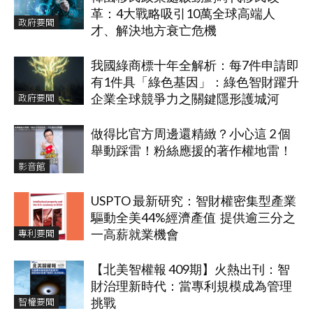
革：4大戰略吸引10萬全球高端人
政府要聞
才、解決地方衰亡危機
我國綠商標十年全解析：每7件申請即
有1件具「綠色基因」：綠色智財躍升
政府要聞
企業全球競爭力之關鍵隱形護城河
做得比官方周邊還精緻？小心這 2 個
舉動踩雷！粉絲應援的著作權地雷！
影音館
USPTO 最新研究：智財權密集型產業
驅動全美44%經濟產值 提供逾三分之
專利要聞
一高薪就業機會
【北美智權報 409期】火熱出刊：智
財治理新時代：當專利規模成為管理
智權要聞
挑戰