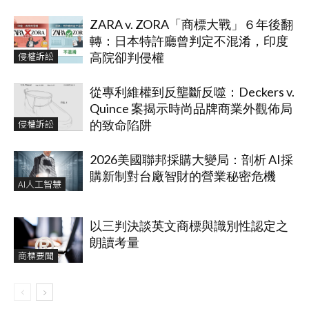
ZARA v. ZORA「商標大戰」６年後翻
轉：日本特許廳曾判定不混淆，印度
侵權訴訟
高院卻判侵權
從專利維權到反壟斷反噬：Deckers v.
Quince 案揭示時尚品牌商業外觀佈局
侵權訴訟
的致命陷阱
2026美國聯邦採購大變局：剖析 AI採
購新制對台廠智財的營業秘密危機
AI人工智慧
以三判決談英文商標與識別性認定之
朗讀考量
商標要聞