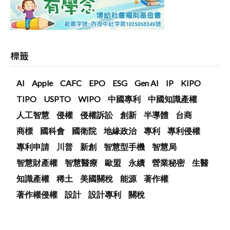
標籤
AI
Apple
CAFC
EPO
ESG
Gen AI
IP
KIPO
TIPO
USPTO
WIPO
中國專利
中國知識產權
人工智慧
侵權
侵權訴訟
創新
半導體
台商
商標
國科會
國衛院
地緣政治
專利
專利侵權
專利申請
川普
新創
智慧型手機
智慧局
智慧財產權
智慧醫療
歐盟
永續
營業秘密
生醫
知識產權
稀土
美國關稅
能源
著作權
著作權侵權
設計
設計專利
關稅