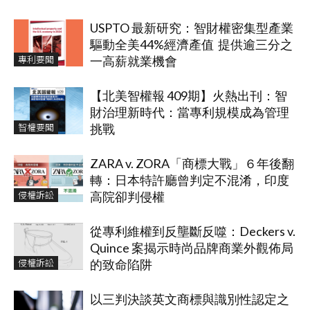
USPTO 最新研究：智財權密集型產業
驅動全美44%經濟產值 提供逾三分之
專利要聞
一高薪就業機會
【北美智權報 409期】火熱出刊：智
財治理新時代：當專利規模成為管理
智權要聞
挑戰
ZARA v. ZORA「商標大戰」６年後翻
轉：日本特許廳曾判定不混淆，印度
侵權訴訟
高院卻判侵權
從專利維權到反壟斷反噬：Deckers v.
Quince 案揭示時尚品牌商業外觀佈局
侵權訴訟
的致命陷阱
以三判決談英文商標與識別性認定之