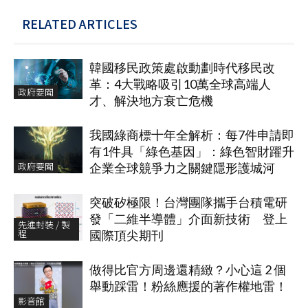
RELATED ARTICLES
韓國移民政策處啟動劃時代移民改
革：4大戰略吸引10萬全球高端人
政府要聞
才、解決地方衰亡危機
我國綠商標十年全解析：每7件申請即
有1件具「綠色基因」：綠色智財躍升
政府要聞
企業全球競爭力之關鍵隱形護城河
突破矽極限！台灣團隊攜手台積電研
發「二維半導體」介面新技術 登上
先進封裝 / 製
程
國際頂尖期刊
做得比官方周邊還精緻？小心這 2 個
舉動踩雷！粉絲應援的著作權地雷！
影音館