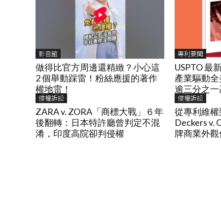
影音館
專利要聞
做得比官方周邊還精緻？小心這
USPTO 
2 個舉動踩雷！粉絲應援的著作
產業驅動全
權地雷！
逾三分之一
侵權訴訟
侵權訴訟
ZARA v. ZORA「商標大戰」６年
從專利維權
後翻轉：日本特許廳曾判定不混
Deckers 
淆，印度高院卻判侵權
牌商業外觀