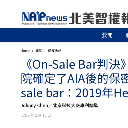
北
美
智
權
要聞
報
│
專
Home
要聞
侵權訴訟
利
《On-Sale Ba
申
請
│
院確定了AIA後的保
商
標
sale bar：2019年Hel
申
請
│
Johnny Chen／北京科技大廠專利總監
侵
權
2019 年 2 月 13 日
分
析