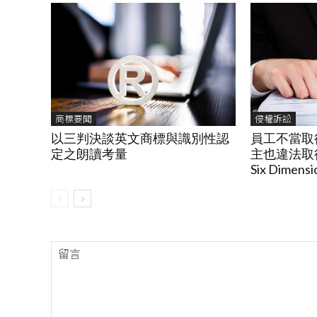
商標要聞
侵權訴訟
以三判決談英文商標與識別性認
員工不當取
定之朗讀考量
主也違法取
Six Dimensi