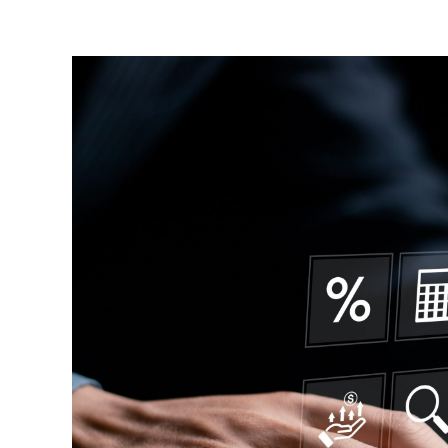
│
智
財
權
顧
問
│
專
利
佈
局
│
美
國
專
利