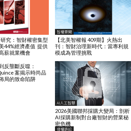
智權要聞
最新研究：智財權密集型
【北美智權報 409期】火熱出
美44%經濟產值 提供
刊：智財治理新時代：當專利規
高薪就業機會
模成為管理挑戰
到反壟斷反噬：
v. Quince 案揭示時尚品
佈局的致命陷阱
AI人工智慧
2026美國聯邦採購大變局：剖析
AI採購新制對台廠智財的營業秘
密危機
侵權訴訟