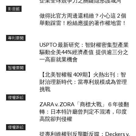
企業全球競爭力之關鍵隱形護城河
影音館
做得比官方周邊還精緻？小心這 2 個
舉動踩雷！粉絲應援的著作權地雷！
專利要聞
USPTO 最新研究：智財權密集型產業
驅動全美44%經濟產值 提供逾三分之
一高薪就業機會
智權要聞
【北美智權報 409期】火熱出刊：智
財治理新時代：當專利規模成為管理
挑戰
侵權訴訟
ZARA v. ZORA「商標大戰」６年後翻
轉：日本特許廳曾判定不混淆，印度
高院卻判侵權
侵權訴訟
從專利維權到反壟斷反噬：Deckers v.