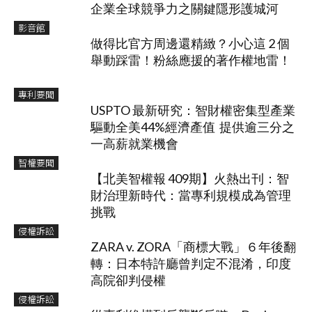
企業全球競爭力之關鍵隱形護城河
影音館
做得比官方周邊還精緻？小心這 2 個
舉動踩雷！粉絲應援的著作權地雷！
專利要聞
USPTO 最新研究：智財權密集型產業
驅動全美44%經濟產值 提供逾三分之
一高薪就業機會
智權要聞
【北美智權報 409期】火熱出刊：智
財治理新時代：當專利規模成為管理
挑戰
侵權訴訟
ZARA v. ZORA「商標大戰」６年後翻
轉：日本特許廳曾判定不混淆，印度
高院卻判侵權
侵權訴訟