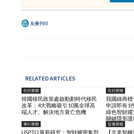
友善列印
RELATED ARTICLES
政府要聞
政府要聞
韓國移民政策處啟動劃時代移民
我國綠商標
改革：4大戰略吸引10萬全球高
申請即有1
端人才、解決地方衰亡危機
綠色智財躍
關鍵隱形護
專利要聞
智權要聞
USPTO 最新研究：智財權密集型
【北美智權報