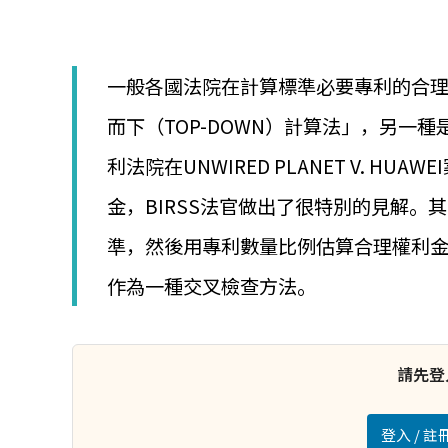
│
智
財
權
一般各國法院在計算標準必要專利的合
顧
問
而下（TOP-DOWN）計算法」，另一種
│
專
利法院在UNWIRED PLANET V. 
利
佈
金，BIRSS法官做出了很特別的見解
局
│
準，然後用專利數量比例估算合理權利金，
美
國
作為一種交叉檢查方法。
專
利
請先登
登入 / 