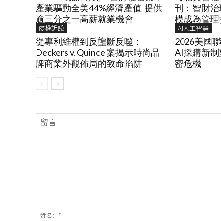
產業驅動全美44%經濟產值 提供
刊：智財治
逾三分之一高薪就業機會
模成為管理
侵權訴訟
AI人工智慧
從專利維權到反壟斷反噬：
2026美
Deckers v. Quince 案揭示時尚品
AI採購新
牌商業外觀佈局的致命陷阱
密危機