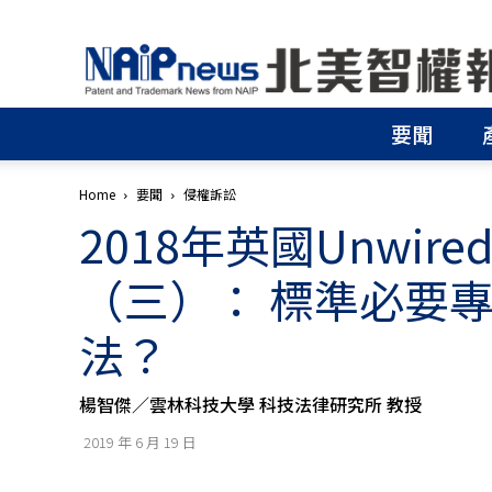
北
美
智
權
要聞
報
│
專
Home
要聞
侵權訴訟
利
2018年英國Unwired P
申
請
│
（三）： 標準必要
商
標
法？
申
請
│
楊智傑／雲林科技大學 科技法律研究所 教授
侵
權
2019 年 6 月 19 日
分
析