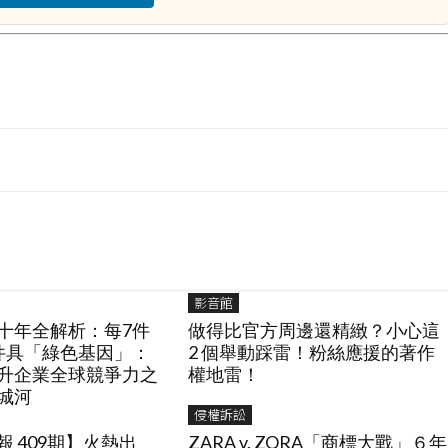
影音館
十年全解析：每7件
做得比官方周邊還精緻？小心這
件具「綠色基因」：
2 個舉動踩雷！粉絲應援的著作
升企業全球競爭力之
權地雷！
城河
侵權訴訟
 409期】火熱出
ZARA v. ZORA「商標大戰」６年