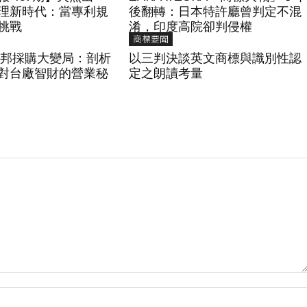
理新時代：當專利規
後翻轉：日本特許廳曾判定不混
挑戰
淆，印度高院卻判侵權
商標要聞
國聯邦採購大變局：剖析
以三判決談英文商標與識別性認
制對台廠智財的營業秘
定之朗讀考量