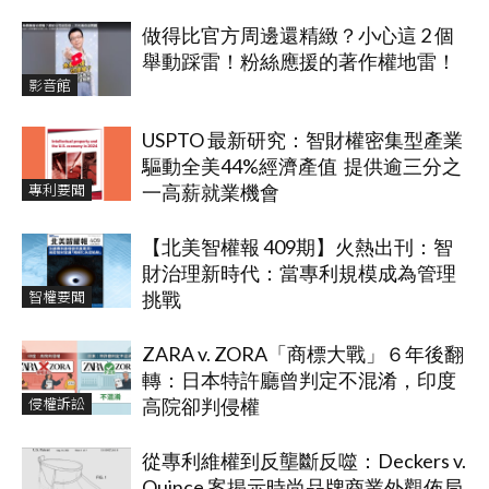
做得比官方周邊還精緻？小心這 2 個
舉動踩雷！粉絲應援的著作權地雷！
影音館
USPTO 最新研究：智財權密集型產業
驅動全美44%經濟產值 提供逾三分之
專利要聞
一高薪就業機會
【北美智權報 409期】火熱出刊：智
財治理新時代：當專利規模成為管理
智權要聞
挑戰
ZARA v. ZORA「商標大戰」６年後翻
轉：日本特許廳曾判定不混淆，印度
侵權訴訟
高院卻判侵權
從專利維權到反壟斷反噬：Deckers v.
Quince 案揭示時尚品牌商業外觀佈局