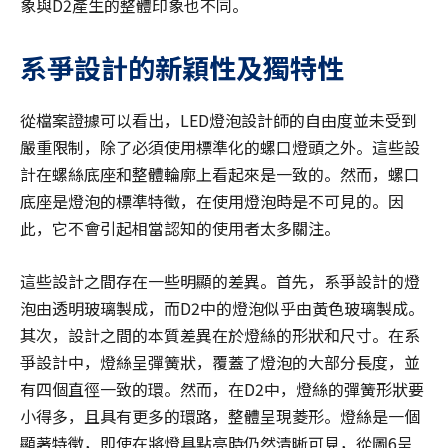
象與D2產生的整體印象也不同。
系爭設計的新穎性及獨特性
從檔案證據可以看出，LED燈泡設計師的自由度並未受到
嚴重限制，除了必須使用標準化的螺口燈頭之外。這些設
計在螺絲底座和整體輪廓上看起來是一致的。然而，螺口
底座是燈泡的標準特徵，在使用燈泡時是不可見的。因
此，它不會引起相當認知的使用者太多關注。
這些設計之間存在一些明顯的差異。首先，系爭設計的燈
泡由透明玻璃製成，而D2中的燈泡似乎由黃色玻璃製成。
其次，設計之間的本質差異在於燈絲的形狀和尺寸。在系
爭設計中，燈絲呈彈簧狀，覆蓋了燈泡的大部分長度，並
有四個直徑一致的環。然而，在D2中，燈絲的彈簧形狀要
小得多，且具有更多的環路，整體呈現菱形。燈絲是一個
顯著特徵，即使在將燈具點亮時仍然清晰可見，從圖6呈