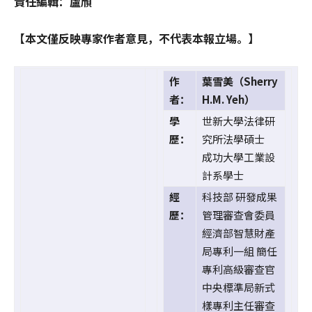
責任編輯：盧頎
【本文僅反映專家作者意見，不代表本報立場。】
作
葉雪美（Sherry
者：
H.M. Yeh）
學
世新大學法律研
歷：
究所法學碩士
成功大學工業設
計系學士
經
科技部 研發成果
歷：
管理審查會委員
經濟部智慧財產
局專利一組 簡任
專利高級審查官
中央標準局新式
樣專利主任審查