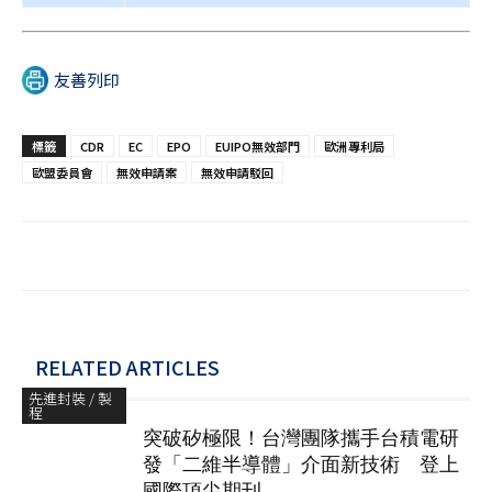
友善列印
標籤
CDR
EC
EPO
EUIPO無效部門
歐洲專利局
歐盟委員會
無效申請案
無效申請駁回
RELATED ARTICLES
先進封裝 / 製
程
突破矽極限！台灣團隊攜手台積電研
發「二維半導體」介面新技術 登上
國際頂尖期刊