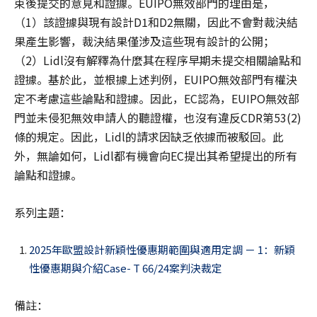
束後提交的意見和證據。EUIPO無效部門的理由是，
（1）該證據與現有設計D1和D2無關，因此不會對裁決結
果產生影響，裁決結果僅涉及這些現有設計的公開；
（2）Lidl沒有解釋為什麼其在程序早期未提交相關論點和
證據。基於此，並根據上述判例，EUIPO無效部門有權決
定不考慮這些論點和證據。因此，EC認為，EUIPO無效部
門並未侵犯無效申請人的聽證權，也沒有違反CDR第53(2)
條的規定。因此，Lidl的請求因缺乏依據而被駁回。此
外，無論如何，Lidl都有機會向EC提出其希望提出的所有
論點和證據。
系列主題：
2025年歐盟設計新穎性優惠期範圍與適用定調 － 1：新穎
性優惠期與介紹Case- T 66/24案判決裁定
備註：