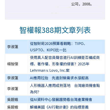
公司，2008。
智權報388期文章列表
從智財局2026預算看戰略：TIPO、
李淑蓮
USPTO、KIPO比一比
使用真人配音員聲音進行AI訓練是否構成商
楊智傑
標、著作權、形象權的侵害？2025年
Lehrman v. Lovo, Inc.案
李淑蓮
AI應用拉抬 先進封裝需求水漲船高
人形機器人應用成熟落地 台灣廠商機會點
李淑蓮
為何?
吳碧娥
從AI資料中心發展趨勢看台灣產業機會
吳碧娥
解構美國《AI行動計劃》的指標意義