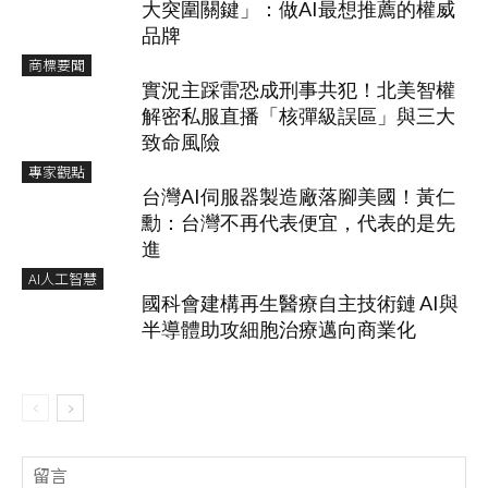
大突圍關鍵」：做AI最想推薦的權威
品牌
商標要聞
實況主踩雷恐成刑事共犯！北美智權
解密私服直播「核彈級誤區」與三大
致命風險
專家觀點
台灣AI伺服器製造廠落腳美國！黃仁
勳：台灣不再代表便宜，代表的是先
進
AI人工智慧
國科會建構再生醫療自主技術鏈 AI與
半導體助攻細胞治療邁向商業化