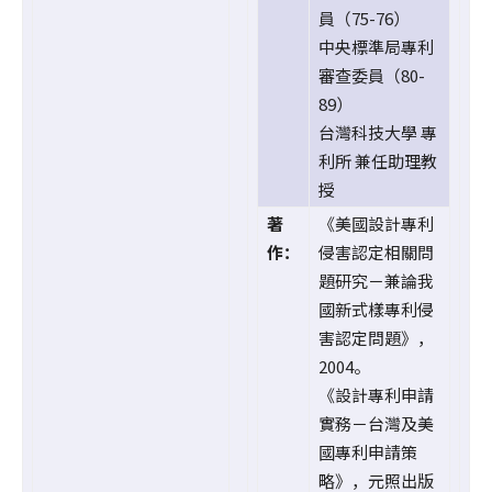
員（75-76）
中央標準局專利
審查委員（80-
89）
台灣科技大學 專
利所 兼任助理教
授
著
《美國設計專利
作：
侵害認定相關問
題研究－兼論我
國新式樣專利侵
害認定問題》，
2004。
《設計專利申請
實務－台灣及美
國專利申請策
略》，元照出版