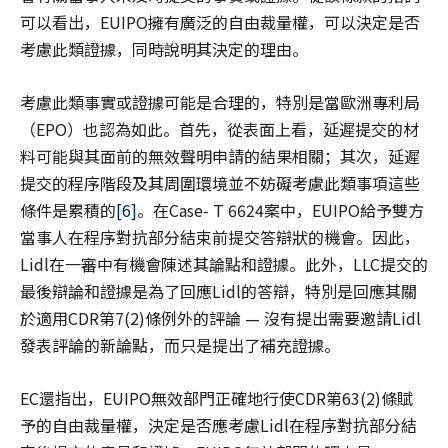
可以看出，EUIPO擁有廣泛的自由裁量權，可以決定是否
考慮此類證據，同時說明其決定的理由。
考慮此類事實或證據可能是合理的，特別是當歐洲專利局
（EPO）也認為如此。首先，從表面上看，延遲提交的材
料可能與其面前的無效聲明申請的結果相關；其次，延遲
提交的程序階段及其周圍環境並不妨礙考慮此類事項這些
條件是累積的
[6]
。在Case- T 6624案中，EUIPO給予雙方
當事人在程序對抗部分結束前提交答辯狀的機會。因此，
Lidl在一審中有機會陳述其論點和證據。此外，LLC提交的
最後辯論和證據是為了回應Lidl的答辯，特別是回應其關
於適用CDR第7(2)條例外的評論 — 沒有提出需要邀請Lidl
發表評論的新論點，而只是提出了補充證據。
EC還指出，EUIPO無效部門正確地行使CDR第63(2)條賦
予的自由裁量權，決定是否應考慮Lidl在程序對抗部分結