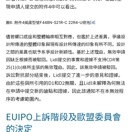
現申請人提交的附件4中可以看出。
圖6. 附件4揭露型號F448N-S21R-C 22R4-U燈泡
[4]
儘管螺口底座和整體輪廓相互對應，但鑑於上述差異，爭議設
計所傳達的整體印象與現有設計所傳達的印象有所不同。設計
之間的差異也賦予系爭設計新穎性。基於上述理由，無效申請
因缺乏根據而被駁回。Lidl提交的事實和證據不支持CDR第
25(1)(b)條所主張的無效理由。因此，該無效申請被駁回。
訴訟對抗部分結束後，Lidl提交了進一步的意見和證據。
由於這些與所引用的D1和D2無關，且Lidl未解釋為何無法
在申請中提交新的論點和證據，因此該通知不在本無效程
序的考慮範圍內。
EUIPO上訴階段及歐盟委員會
的決定