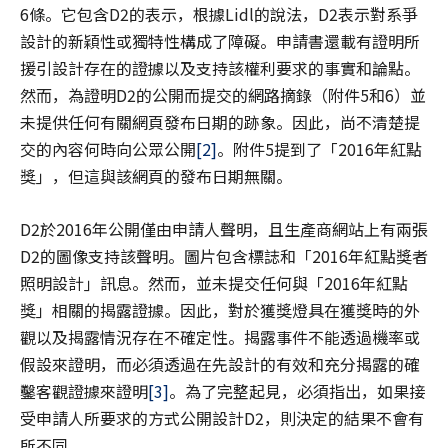
6條。它包含D2的表示，根據Lidl的說法，D2表示對系爭
設計的新穎性或獨特性構成了障礙。申請書還載有證明所
援引設計存在的證據以及支持該權利要求的事實和論點。
然而，為證明D2的公開而提交的網路摘錄（附件5和6）並
未提供任何有關網頁發布日期的跡象。因此，尚不清楚提
交的內容何時向公眾公開
[2]
。附件5提到了「2016年紅點
獎」，但這與該網頁的發布日期無關。
D2於2016年公開僅由申請人聲明，且生產商網站上有兩張
D2的圖像支持該聲明。圖片包含標誌和「2016年紅點獎者
照明設計」訊息。然而，並未提交任何與「2016年紅點
獎」相關的揭露證據。因此，對於獲獎燈具在獲獎時的外
觀以及揭露情況存在不確定性。揭露事件不能透過機率或
假設來證明，而必須透過在先設計的有效和充分揭露的確
鑿客觀證據來證明
[3]
。為了完整起見，必須指出，如果接
受申請人所要求的方式公開設計D2，則決定的結果不會有
所不同。