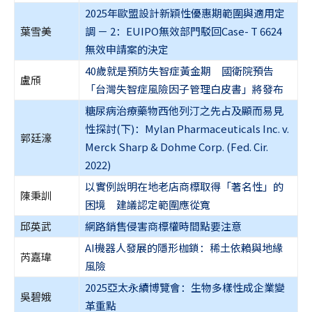
2025年歐盟設計新穎性優惠期範圍與適用定
葉雪美
調 － 2：EUIPO無效部門駁回Case- T 6624
無效申請案的決定
40歲就是預防失智症黃金期 國衛院預告
盧頎
「台灣失智症風險因子管理白皮書」將發布
糖尿病治療藥物西他列汀之先占及顯而易見
性探討(下)：Mylan Pharmaceuticals Inc. v.
郭廷濠
Merck Sharp & Dohme Corp. (Fed. Cir.
2022)
以實例說明在地老店商標取得「著名性」的
陳秉訓
困境 建議認定範圍應從寬
邱英武
網路銷售侵害商標權時間點要注意
AI機器人發展的隱形枷鎖：稀土依賴與地緣
芮嘉瑋
風險
2025亞太永續博覽會：生物多樣性成企業變
吳碧娥
革重點