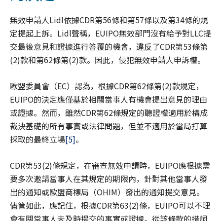
無效申請人Lidl依據CDR第56條和第57條以及第34條的規
定提起上訴。Lidl聲稱，EUIPO無效部門沒有給予對LLC提
交最後意見和證據進行答覆的機會，違反了CDR第53條第
(2)款和第62條第(2)款。因此，侵犯無效申請人申訴權。
歐盟委員會（EC）認為，根據CDR第62條第(2)款規定，
EUIPO的決定應僅基於相關當事人有機會提出意見的理由
或證據。然而，雖然CDR第62條規定的聽證權適用於構成
裁決基礎的所有事實或法律問題，但並不適用於當局打算
採取的最終立場
[5]
。
CDR第53(2)條規定，在審查無效申請時，EUIPO應根據需
要多次邀請當事人在其規定的期限內，針對其他當事人發
出的通知或歐盟商標局（OHIM）發出的通知提交意見。
儘管如此，應記住，根據CDR第63(2)條，EUIPO可以不理
會有關當事人未及時提交的事實或證據。從該條款的措詞