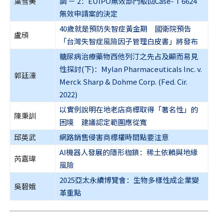
葉雪美
調 － 2：EUIPO無效部門駁回Case- T 6624
無效申請案的決定
40歲就是預防失智症黃金期 國衛院預告
盧頎
「台灣失智症風險因子管理白皮書」將發布
糖尿病治療藥物西他列汀之先占及顯而易見
性探討(下)：Mylan Pharmaceuticals Inc. v.
郭廷濠
Merck Sharp & Dohme Corp. (Fed. Cir.
2022)
以實例說明在地老店商標取得「著名性」的
陳秉訓
困境 建議認定範圍應從寬
邱英武
網路銷售侵害商標權時間點要注意
AI機器人發展的隱形枷鎖：稀土依賴與地緣
芮嘉瑋
風險
2025亞太永續博覽會：生物多樣性成企業變
吳碧娥
革重點