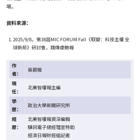
場。
資料來源：
2025/9/8，第38屆MIC FORUM Fall《馭變：科技主權 全
球新局》研討會，魏傳虔簡報
作
吳碧娥
者：
現
北美智權報主編
任：
學
政治大學新聞研究所
歷：
經
北美智權報資深編輯
歷：
驊訊電子總經理室特助
經濟日報財經組記者