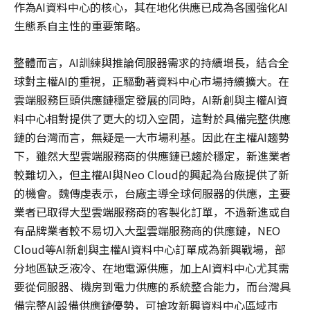
作為AI資料中心的核心，其在地化供應已成為各國強化AI
生態系自主性的重要策略。
整體而言，AI訓練與推論伺服器需求的持續增長，結合全
球對主權AI的重視，正驅動著資料中心市場持續擴大。在
雲端服務巨頭供應鏈穩定發展的同時，AI新創與主權AI資
料中心相對提供了更大的切入空間，這對於具備完整供應
鏈的台灣而言，無疑是一大市場利基。因此在主權AI趨勢
下，雖然大型雲端服務商的供應鏈已趨於穩定，新進業者
較難切入，但主權AI與Neo Cloud的興起為台廠提供了新
的機會。魏傳虔表示，台廠主導全球伺服器的供應，主要
業者已取得大型雲端服務商的客製化訂單，不過新進或自
有品牌業者較不易切入大型雲端服務商的供應鏈，NEO
Cloud等AI新創與主權AI資料中心訂單成為新興戰場，部
分地區缺乏液冷、在地電源供應，加上AI資料中心尤其需
要從伺服器、機房到電力供應的系統整合能力，而台灣具
備完整AI設備供應鏈優勢，可搶攻新興資料中心區域市