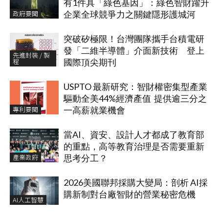
有1件具「綠色基因」：綠色智財躍升
政府要聞
企業全球競爭力之關鍵隱形護城河
突破矽極限！台灣團隊攜手台積電研
發「二維半導體」介面新技術 登上
先進封裝 / 製
程
國際頂尖期刊
USPTO 最新研究：智財權密集型產業
驅動全美44%經濟產值 提供逾三分之
專利要聞
一高薪就業機會
當AI、資安、設計人才都成了教育部
的重點，高等教育治理是否需要重新
產業政府
思考分工？
2026美國聯邦採購大變局：剖析 AI採
購新制對台廠智財的營業秘密危機
AI人工智慧