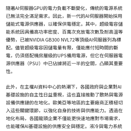
隨著AI伺服器GPU的電力負載不斷變化，傳統的電源系統
已無法完全滿足需求。因此，新一代的AI伺服器開始採用
儲能式電源供應器，以確保供電穩定。其中，超級電容儲
能系統因具備高功率密度、百萬次充放電次數及耐高溫等
優勢，已被NVIDIA GB300 NVL72等頂級AI伺服器列為標
配。儘管超級電容因儲電量有限，僅能應付短時間的斷
電，仍須搭配機房層級的UPS備用電源，但它在伺服器電
源供應器（PSU）中已佔據將近一半的空間，凸顯其重要
性。
此外，在主權AI資料中心的熱潮下，各國政府與企業對AI
基礎設施的自主性日益重視，這也直接推動了散熱與電源
設備供應鏈的在地化。歐美亞等地區的主要廠商正積極切
入這些關鍵環節，以強化自身的技術與供應能力。透過在
地化布局，各國龍頭企業不僅能更快速地應對市場需求，
也能確保AI基礎設施的供應安全與穩定。液冷與電力系統