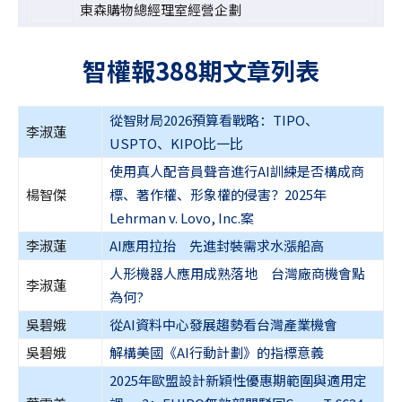
東森購物總經理室經營企劃
智權報388期文章列表
從智財局2026預算看戰略：TIPO、
李淑蓮
USPTO、KIPO比一比
使用真人配音員聲音進行AI訓練是否構成商
楊智傑
標、著作權、形象權的侵害？2025年
Lehrman v. Lovo, Inc.案
李淑蓮
AI應用拉抬 先進封裝需求水漲船高
人形機器人應用成熟落地 台灣廠商機會點
李淑蓮
為何?
吳碧娥
從AI資料中心發展趨勢看台灣產業機會
吳碧娥
解構美國《AI行動計劃》的指標意義
2025年歐盟設計新穎性優惠期範圍與適用定