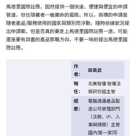
馬德里國際註冊，固然提供一個快速、便捷與便宜的申請
管道，但也隱藏者一槍斃命的風險。所以，商標的申請是
隨者產品/服務使用的國家與類別而浮動，隨時依據狀況提
出申請案。但是否真的要走上馬德里國際註冊一途，可能
還是要有詳盡的產品策略方向，不要一味的提出馬德里國
際註冊。
作
邱英武
者：
現
北美智權 智權法
任：
規研究組主管
經
電腦週邊產品製
歷：
造公司管理部門
（法務、IP、人
事與總務）主管
國內第一家同