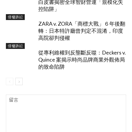
白皮書揭密全球智財營運「規模化失
控陷阱」
侵權訴訟
ZARA v. ZORA「商標大戰」６年後翻
轉：日本特許廳曾判定不混淆，印度
高院卻判侵權
侵權訴訟
從專利維權到反壟斷反噬：Deckers v.
Quince 案揭示時尚品牌商業外觀佈局
的致命陷阱