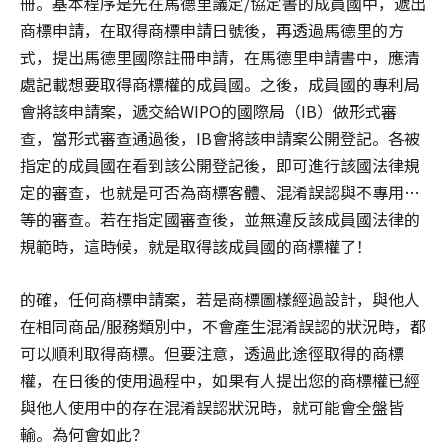
冊。基本程序是先在馬德里議定/協定書的成員國中，遞出
商標申請，在取得商標申請日號後，再透過馬德里的方
式，提出馬德里國際註冊申請，在馬德里申請書中，應清
處記載想要取得商標權的成員國。之後，成員國的專利局
會將該申請案，遞交給WIPO的國際局（IB）做形式審
查，當形式審查通過後，IB會將該申請案公開登記。各被
指定的成員國在看到該公開登記後，即可進行該國法律規
定的審查，也就是可否為商標客體、混淆誤認與不專用…
等的審查。若在指定國審查後，並無違反該成員國法律的
規範時，這時候，就是取得該成員國的商標權了！
的確，任何商標申請案，若是商標圖樣經過設計，與他人
在相同商品/服務類別中，不會產生混淆誤認的狀況時，都
可以順利取得商標。但要注意，透過此途徑取得的商標
權，在日後的使用過程中，如果有人提出您的商標權已經
與他人使用中的存在混淆誤認狀況時，就可能會全盤皆
輸。為何會如此？