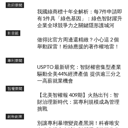
政府要聞
我國綠商標十年全解析：每7件申請即
有1件具「綠色基因」：綠色智財躍升
企業全球競爭力之關鍵隱形護城河
影音館
做得比官方周邊還精緻？小心這 2 個
舉動踩雷！粉絲應援的著作權地雷！
專利要聞
USPTO 最新研究：智財權密集型產業
驅動全美44%經濟產值 提供逾三分之
一高薪就業機會
智權要聞
【北美智權報 409期】火熱出刊：智
財治理新時代：當專利規模成為管理
挑戰
創新創業
別讓專利暴增變資產黑洞！科睿唯安