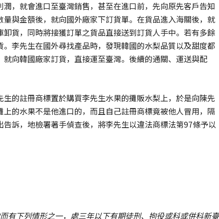
利潤，就會進口至臺灣銷售，甚至在進口前，先向原先客戶告知
數量與金額後，就向國外廠家下訂貨單。在貨品進入海關後，就
庫卸貨，同時將接獲訂單之貨品直接送到訂貨人手中。若有多餘
貨。李先生在國外尋找產品時，發現韓國的水梨品質以及甜度都
，就向韓國廠家訂貨，直接運至臺灣。後續的通關、運送與配
先生的註冊商標置於購買李先生水果的攤販水梨上，於是向陳先
攤上的水果不是他進口的，而且自己註冊商標竟被他人冒用，隔
出告訴，地檢署著手偵查後，將李先生以違法商標法第97條予以
而有下列情形之一，處三年以下有期徒刑、拘役或科或併科新臺