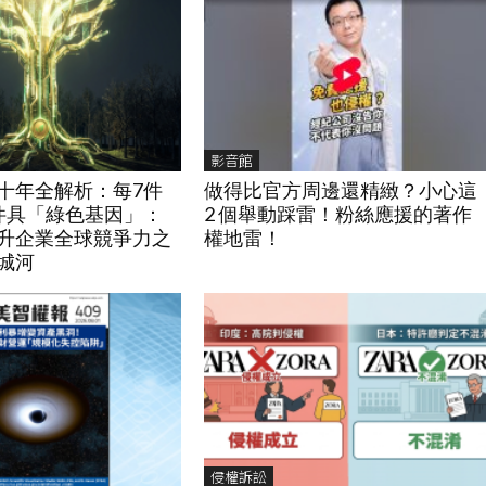
影音館
十年全解析：每7件
做得比官方周邊還精緻？小心這
件具「綠色基因」：
2 個舉動踩雷！粉絲應援的著作
升企業全球競爭力之
權地雷！
城河
侵權訴訟