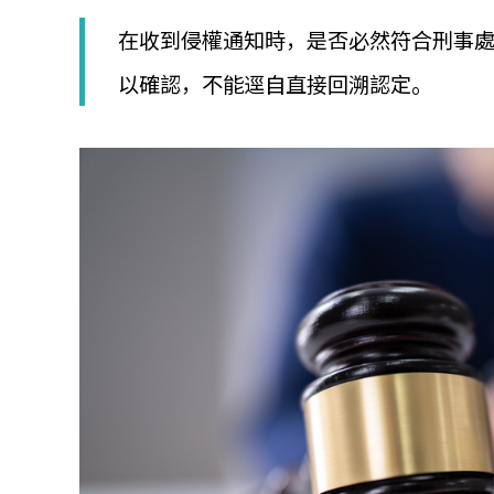
│
智
在收到侵權通知時，是否必然符合刑事
財
權
以確認，不能逕自直接回溯認定。
顧
問
│
專
利
佈
局
│
美
國
專
利