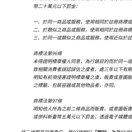
幣二十萬元以下罰金：
一、於同一商品或服務，使用相同於註冊商標或
二、於類似之商品或服務，使用相同於註冊商標
三、於同一或類似之商品或服務，使用近似於註
商標法第96條
未得證明標章權人同意，為行銷目的而於同一或
致相關消費者誤認誤信之虞者，處三年以下有期
明知有前項侵害證明標章權之虞，販賣或意圖販
之標籤、包裝容器或其他物品者，亦同。
商標法第97條
明知他人所為之前二條商品而販賣，或意圖販賣
或併科新臺幣五萬元以下罰金；透過電子媒體或
該三條都是刑事責任，第97條明訂
「明知」
為第95