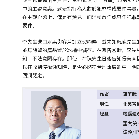
中的主觀意識。就是指行為人對於犯罪構成要件事實
在主觀心態上，僅是有預見，而消極放任或容任犯罪
要件。
李先生進口水果與客戶訂立契約時，並未知曉陳先生
並無餘留的產品置於冰櫃中儲存。在販售當時，李先
知」不法意圖存在。即使，在陳先生日後告知侵害商
以在收到侵權通知時，是否必然符合刑事處罰中「明
回溯認定。
作者：
邱英武
現任：
北美智
經歷：
電腦週
國內第一
法務/I