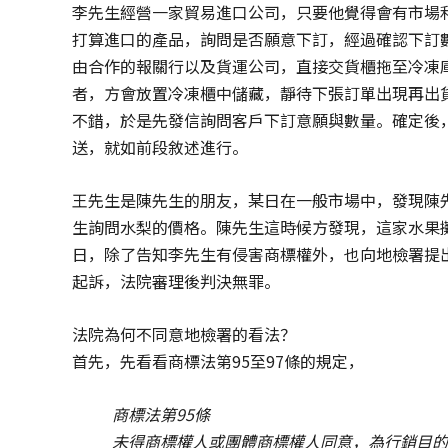
李先生經營一家貿易進口公司，只要他覺得會有市場
打算進口的產品，詢問是否願意下訂，經過確認下訂
由合作的報關行以及貨運公司，直接交貨櫃拖至冷凍
者，方會放置冷凍櫃中儲藏，靜待下張訂單出現再出
不錯，於是先發信詢問客戶下訂意願與數量。確定後
送，就如前段敘述進行。
王先生是陳先生的朋友，某日在一般市場中，發現陳
生詢問水梨的價格。陳先生這時候方發現，這家水果
日，除了告知李先生有侵害商標權外，也向地檢署提
起訴，法院審理後判決無罪。
法院為何不同意地檢署的看法？
首先，先看看商標法第95至97條的規定，
商標法第95條
未得商標權人或團體商標權人同意，為行銷目的