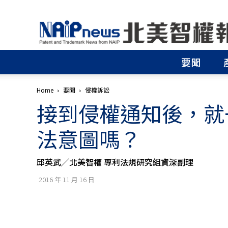
北
美
智
權
要聞
報
│
專
Home
要聞
侵權訴訟
利
接到侵權通知後，就
申
請
│
法意圖嗎？
商
標
申
邱英武╱北美智權 專利法規研究組資深副理
請
│
2016 年 11 月 16 日
侵
權
分
析