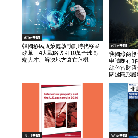
政府要聞
政府要聞
韓國移民政策處啟動劃時代移民
改革：4大戰略吸引10萬全球高
我國綠商標
端人才、解決地方衰亡危機
申請即有1
綠色智財躍
關鍵隱形護
專利要聞
智權要聞