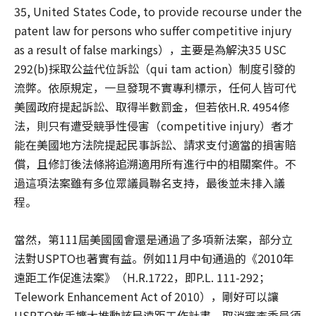
35, United States Code, to provide recourse under the
patent law for persons who suffer competitive injury
as a result of false markings），主要是為解決35 USC
292(b)採取公益代位訴訟（qui tam action）制度引發的
流弊。依原規定，一旦發現不實專利標示，任何人皆可代
美國政府提起訴訟、取得半數罰金，但若依H.R. 4954修
法，則只有遭受競爭性侵害（competitive injury）者才
能在美國地方法院提起民事訴訟、請求支付適當的損害賠
償，且修訂後法條將追溯適用所有進行中的相關案件。不
過這項法案雖有多位眾議員聯名支持，最後並未排入議
程。
當然，第111屆美國國會還是通過了多項新法案，部分立
法對USPTO也著實有益。例如11月中旬通過的《2010年
遠距工作促進法案》（H.R.1722，即P.L. 111-292；
Telework Enhancement Act of 2010），剛好可以讓
USPTO放手擴大推動該局遠距工作計畫，取消審查委員須