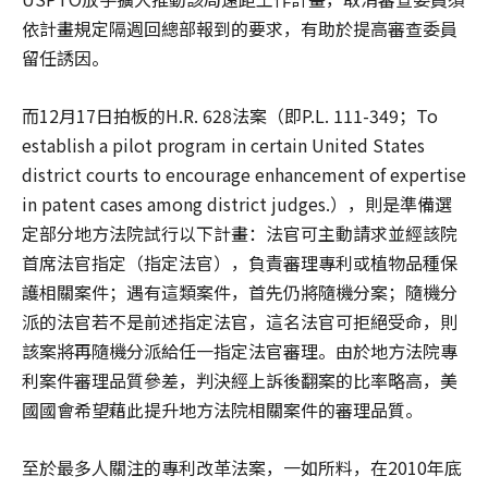
依計畫規定隔週回總部報到的要求，有助於提高審查委員
留任誘因。
而12月17日拍板的H.R. 628法案（即P.L. 111-349；To
establish a pilot program in certain United States
district courts to encourage enhancement of expertise
in patent cases among district judges.），則是準備選
定部分地方法院試行以下計畫：法官可主動請求並經該院
首席法官指定（指定法官），負責審理專利或植物品種保
護相關案件；遇有這類案件，首先仍將隨機分案；隨機分
派的法官若不是前述指定法官，這名法官可拒絕受命，則
該案將再隨機分派給任一指定法官審理。由於地方法院專
利案件審理品質參差，判決經上訴後翻案的比率略高，美
國國會希望藉此提升地方法院相關案件的審理品質。
至於最多人關注的專利改革法案，一如所料，在2010年底