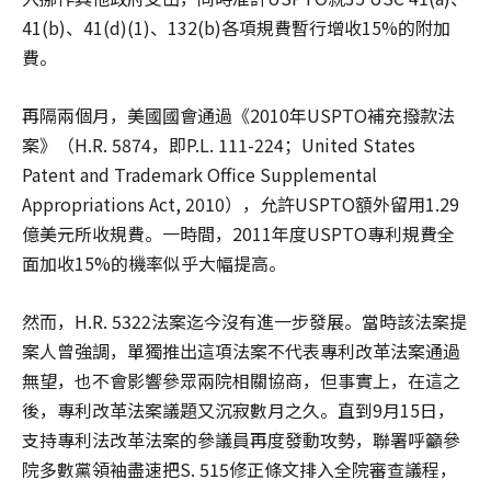
41(b)、41(d)(1)、132(b)各項規費暫行增收15%的附加
費。
再隔兩個月，美國國會通過《2010年USPTO補充撥款法
案》（H.R. 5874，即P.L. 111-224；United States
Patent and Trademark Office Supplemental
Appropriations Act, 2010），允許USPTO額外留用1.29
億美元所收規費。一時間，2011年度USPTO專利規費全
面加收15%的機率似乎大幅提高。
然而，H.R. 5322法案迄今沒有進一步發展。當時該法案提
案人曾強調，單獨推出這項法案不代表專利改革法案通過
無望，也不會影響參眾兩院相關協商，但事實上，在這之
後，專利改革法案議題又沉寂數月之久。直到9月15日，
支持專利法改革法案的參議員再度發動攻勢，聯署呼籲參
院多數黨領袖盡速把S. 515修正條文排入全院審查議程，