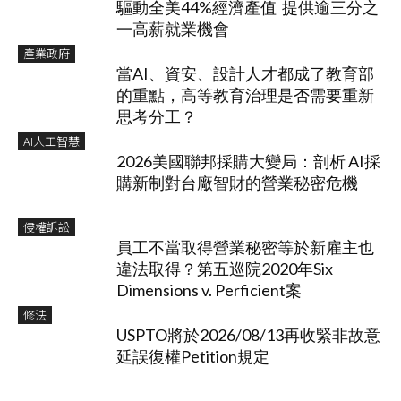
驅動全美44%經濟產值 提供逾三分之
一高薪就業機會
產業政府
當AI、資安、設計人才都成了教育部
的重點，高等教育治理是否需要重新
思考分工？
AI人工智慧
2026美國聯邦採購大變局：剖析 AI採
購新制對台廠智財的營業秘密危機
侵權訴訟
員工不當取得營業秘密等於新雇主也
違法取得？第五巡院2020年Six
Dimensions v. Perficient案
修法
USPTO將於2026/08/13再收緊非故意
延誤復權Petition規定