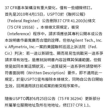
37 CFR基本架構沒有重大變化，僅有一些細微修訂。
首先是2010年4月15日，USPTO於《聯邦公報》
（Federal Register）公告刪除37 CFR 41.200(b)條文
（75 CFR 19558）。本條條文原規定，衝突
（Inteference）程序中，請求項應依其專利公開本或公告
本說明書作最寬廣而合理的詮釋，但依Agilent Tech., Inc.
v. Affymetrix, Inc.一案的美國聯邦巡迴上訴法院（Fed.
Cir.）判決：若一造以新穎性、顯而易見性挑戰另一造系爭
請求項有效性，是應就說明書內容詮釋其保護範圍，但假
使是如同本案這類狀況，一造質疑另一造系爭所請發明不
符書面說明（Written Description）要件，即不適用此一
規定。於是USPTO宣布廢除本條條文，同時自公告日開始
生效，回溯適用該日前成案的衝突程序案件。
隨後USPTO再於6月25日公告（75 FR 36294）更新部分
所屬單位服務地址及所在地地址，修訂37 CFR 1.1、