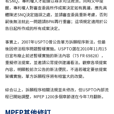
有SNQ，專利權人才能據以尋求司法救濟。同時文中提
醒，專利權人對審查委員所作成案決定如有異議，應先具
體陳述SNQ決定錯誤之處，並請審查委員重新考慮，否則
嗣後無法就此一問題請BPAI再行重審；這項規定適用於公
告日起所作成的所有成案決定。
事實上，2007年USPTO曾公告單方訴願程序新法，但最
後因修法程序問題暫緩實施。USPTO選在2010年11月15
日宣布廢止前述暫緩實施的新法內容（75 FR 69828），
重擬修法提案，並邀請公眾提供建議看法。觀察各項提案
內容，明顯較前次公告的新法便民，不過若確定要依提案
架構實施，單方訴願程序將有相當大的改變。
綜合以上，訴願程序相關法規並未修改，但USPTO內部流
程已開始調整，MPEP 1200多個章節遂在今年7月翻新。
MPEP其他修訂