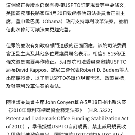
這個修正後版本仍保有授權USPTO訂定規費等重要條文，
美國商務部長駱家輝4月20日致函參院司法委員會正副主
席，重申歐巴馬（Obama）政府支持專利改革法案，並相
信此次修訂可讓法案更趨完善。
但眾院並沒有如政府部門這般的正面回應，該院司法委員
會正副主席及其他多位眾議員聯名表示，相信S. 515修正
條文還是需要再作修正。5月眾院司法委員會邀請USPTO
局長David Kappos、該局工會代表Robert D. Budens等人
出席聽證會，以了解USPTO各單位現實需求、政策目標，
及對專利改革法案的看法。
隨後該委員會主席John Conyers即在5月18日提出新法案
《2010年專利商標局資金穩定法案》（H.R. 5322；
Patent and Trademark Office Funding Stabilization Act
of 2010），準備授權USPTO自訂規費、禁止該局規費收
入挪作其他政府支出，同時准許USPTO就35 USC 41(a)、