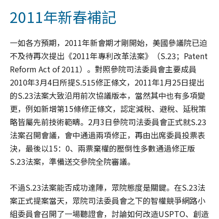
2011年新春補記
一如各方預期，2011年新會期才剛開始，美國參議院已迫
不及待再次提出《2011年專利改革法案》（S.23；Patent
Reform Act of 2011）。對照參院司法委員會主要成員
2010年3月4日所提S.515修正條文，2011年1月25日提出
的S.23法案大致沿用前次協議版本，當然其中也有多項變
更，例如新增第15條修正條文，認定減稅、避稅、延稅策
略皆屬先前技術範疇。2月3日參院司法委員會正式就S.23
法案召開會議，會中通過兩項修正，再由出席委員投票表
決，最後以15：0、兩票棄權的壓倒性多數通過修正版
S.23法案，準備送交參院全院審議。
不過S.23法案能否成功達陣，眾院態度是關鍵。在S.23法
案正式提案當天，眾院司法委員會之下的智權競爭網路小
組委員會召開了一場聽證會，討論如何改造USPTO、創造