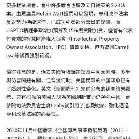
更多就業機會，會中許多發言也觸及同日提案的S.23法
案。由眾議員Melvin Watt提問可以發現，專利改革法案
反對勢力持續運作，已成功引發部分議員的疑慮，而
USPTO積極爭取增加預算及15%規費附加費，儘管有代表
付費端的智慧財產權人協會（Intellectual Property
Owners Association，IPO）背書支持，但仍遭遇Darrell
Issa等議員強烈質疑。
值得注意的是，過去美國智權議題談及中國因素時，多半
與仿冒問題有關，但曾幾何時，美國民眾的中國印象已有
了戲劇性變化。英文《新聞周刊》先前公布的調查結果顯
示，只有41%的美國人認為美國創新實力仍領先中國，而
參院司法委員會主席Leahy就引用了這項數據，強化通過
專利改革法案的必要性。
2010年11月中國發表《全國專利事業發展戰略（2011—
2020年）》，預計2015年其發明、實用新型、外觀設計3