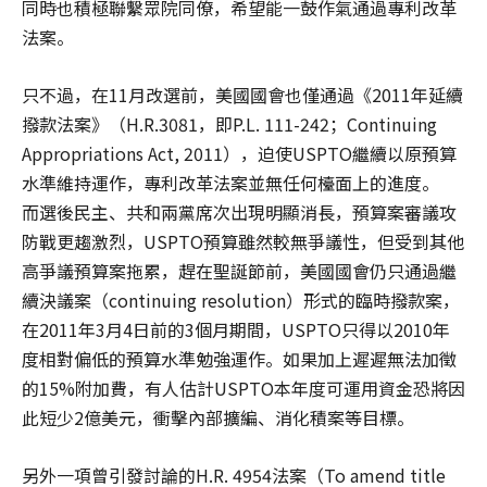
同時也積極聯繫眾院同僚，希望能一鼓作氣通過專利改革
法案。
只不過，在11月改選前，美國國會也僅通過《2011年延續
撥款法案》（H.R.3081，即P.L. 111-242；Continuing
Appropriations Act, 2011），迫使USPTO繼續以原預算
水準維持運作，專利改革法案並無任何檯面上的進度。
而選後民主、共和兩黨席次出現明顯消長，預算案審議攻
防戰更趨激烈，USPTO預算雖然較無爭議性，但受到其他
高爭議預算案拖累，趕在聖誕節前，美國國會仍只通過繼
續決議案（continuing resolution）形式的臨時撥款案，
在2011年3月4日前的3個月期間，USPTO只得以2010年
度相對偏低的預算水準勉強運作。如果加上遲遲無法加徵
的15%附加費，有人估計USPTO本年度可運用資金恐將因
此短少2億美元，衝擊內部擴編、消化積案等目標。
另外一項曾引發討論的H.R. 4954法案（To amend title