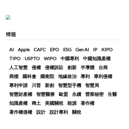
標籤
AI
Apple
CAFC
EPO
ESG
Gen AI
IP
KIPO
TIPO
USPTO
WIPO
中國專利
中國知識產權
人工智慧
侵權
侵權訴訟
創新
半導體
台商
商標
國科會
國衛院
地緣政治
專利
專利侵權
專利申請
川普
新創
智慧型手機
智慧局
智慧財產權
智慧醫療
歐盟
永續
營業秘密
生醫
知識產權
稀土
美國關稅
能源
著作權
著作權侵權
設計
設計專利
關稅