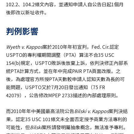
102.2、104.2條文內容，並通知申請人自公告日起1個月
後即改以新址收件。
判例影響
Wyeth v. Kappos
案於2010年年初宣判，Fed. Cir.認定
USPTO的專利權期間調整（PTA）算法不合35 USC
154(b)規定，USPTO敗訴後放棄上訴，依判決修正內部系
統PTA計算方式，並在年中完成PAIR PTA頁面改版。之
後，為處理官方所授PTA天數較申請人認知天數為長的可
能問題，USPTO又於7月20日發出通知（75 FR
42079），公告修改MPEP 2733描述的內部處理原則。
而2010年年中美國最高法院公告
Bilski v. Kappos
案判決結
果，認定35 USC 101條文未全面否定授予商業方法專利的
可能性，但
Bilski
案所請發明屬抽象概念，無法准予專利。