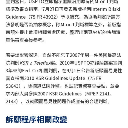
宣判當日，USPTO立即指示繼續沿用原有的M-or-T判斷
標準及審查指南，7月27日再發表新版指南Interim Bilski
Guidance（75 FR 43922）予以補充，為協助判定所請方
法發明是否為抽象概念，除M-or-T判斷標準之外，新版指
南額外提出數項相關考慮因素，整理出兩頁A4紙的快篩清
單供審查委員參考。
若要談影響深遠，自然不能忘了2007年另一件美國最高法
院判例
KSR v. Teleflex
案。2010年USPTO亦歸納該案宣判
3年來的Fed. Cir.相關判例，在9月1日公告新版顯而易見性
審查指南2010 KSR Guidelines Update（75 FR
53643），除摘錄法院詮釋，也註記實務審查要點，並要
求內部人員參照2007 KSR Guidelines（MPEP 2141、
2143），以就顯而易見性問題作成應有的合理判斷。
訴願程序相關改變