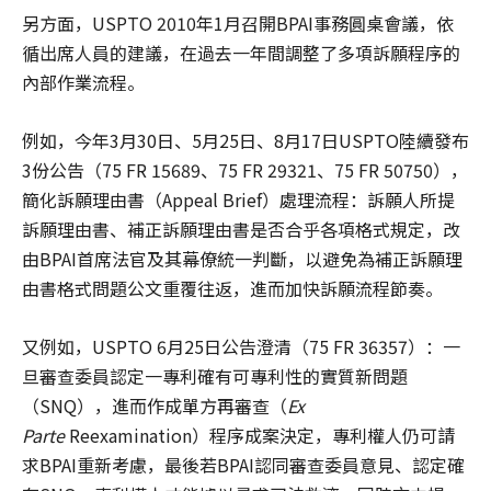
另方面，USPTO 2010年1月召開BPAI事務圓桌會議，依
循出席人員的建議，在過去一年間調整了多項訴願程序的
內部作業流程。
例如，今年3月30日、5月25日、8月17日USPTO陸續發布
3份公告（75 FR 15689、75 FR 29321、75 FR 50750），
簡化訴願理由書（Appeal Brief）處理流程：訴願人所提
訴願理由書、補正訴願理由書是否合乎各項格式規定，改
由BPAI首席法官及其幕僚統一判斷，以避免為補正訴願理
由書格式問題公文重覆往返，進而加快訴願流程節奏。
又例如，USPTO 6月25日公告澄清（75 FR 36357）：一
旦審查委員認定一專利確有可專利性的實質新問題
（SNQ），進而作成單方再審查（
Ex
Parte
Reexamination）程序成案決定，專利權人仍可請
求BPAI重新考慮，最後若BPAI認同審查委員意見、認定確