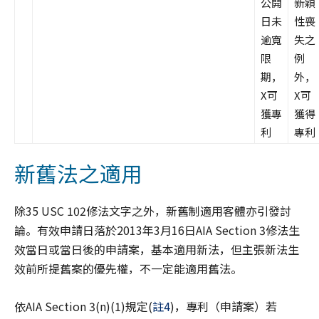
公開
新穎
日未
性喪
逾寬
失之
限
例
期，
外，
X可
X可
獲專
獲得
利
專利
新舊法之適用
除35 USC 102修法文字之外，新舊制適用客體亦引發討
論。有效申請日落於2013年3月16日AIA Section 3修法生
效當日或當日後的申請案，基本適用新法，但主張新法生
效前所提舊案的優先權，不一定能適用舊法。
依AIA Section 3(n)(1)規定(
註4
)，專利（申請案）若