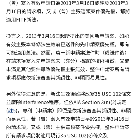
（曾）寫入有效申請日為2013年3月16日或晚於2013年3
月16日的請求項，又或（曾）主張這類案件優先權，都將
適用FITF新法。
換言之，2013年3月16日起所提出的美國新申請案，如能
有效主張本條修法生效前已送件的先申請案優先權，即有
可能適用舊法。然而，萬一新申請案送件時（或送件後）
在請求項寫入先申請案未（充分）揭露的技術特徵，又或
未滿足其他要件導致優先權主張無效，整件申請案所有請
求項都應依新法審查其新穎性、非顯而易見性。
另外值得注意的是，新法生效後雖將改寫35 USC 102條文
並廢除Interference程序，但依AIA Section 3(n)(2)規定
(
註5
)，專利（申請案）即便是依新法審查其新穎性、非顯
而易見性，若（曾）寫入有效申請日早於2013年3月16日
的請求項，又或（曾）主張這類案件優先權，整件申請案
所有請求項仍將適用現行35 USC 102(g)條文及