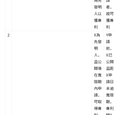
為先
請
發明
者，
人以
故可
獲專
獲專
利
利
2
X為
Y申
先發
請
明
前，
人，
X已
且公
公開
開後
且距
在寬
X申
限期
請日
內申
未逾
請，
寬限
可取
期，
得專
專利
利
歸X