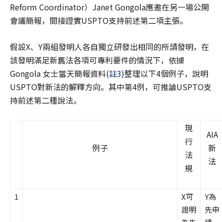
Reform Coordinator）Janet Gongola應邀在另一場公開
會議簡報，間接證實USPTO支持前述第二項主張。
假設X、Y兩組發明人各自獨立研發出相同的所請發明，在
該發明滿足新舊法各項可專利要件的情況下，依據
Gongola 女士當天簡報資料(
註3
)整理以下4個例子，說明
USPTO對新法的解釋方向。其中第4例，可推論USPTO支
持前述第二種說法。
現
AIA
行
例子
新
法
法
規
1
X可
Y為
證明
先申