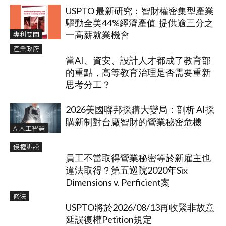
USPTO 最新研究：智財權密集型產業
驅動全美44%經濟產值 提供逾三分之
專利要聞
一高薪就業機會
產業政府
當AI、資安、設計人才都成了教育部
的重點，高等教育治理是否需要重新
思考分工？
2026美國聯邦採購大變局：剖析 AI採
購新制對台廠智財的營業秘密危機
AI人工智慧
侵權訴訟
員工不當取得營業秘密等於新雇主也
違法取得？第五巡院2020年Six
Dimensions v. Perficient案
修法
USPTO將於2026/08/13再收緊非故意
延誤復權Petition規定