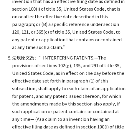
invention that has an effective filing date as defined in
section 100(i) of title 35, United States Code, that is
on or after the effective date described in this
paragraph; or (B) a specific reference under section
120, 121, or 365(c) of title 35, United States Code, to
any patent or application that contains or contained
at any time such a claim.”
法規原文為：”INTERFERING PATENTS.—The
provisions of sections 102(g), 135, and 291 of title 35,
United States Code, as in effect on the day before the
effective date set forth in paragraph (1) of this
subsection, shall apply to each claim of an application
for patent, and any patent issued thereon, for which
the amendments made by this section also apply, if
such application or patent contains or contained at
any time— (A) a claim to an invention having an
effective filing date as defined in section 100(i) of title