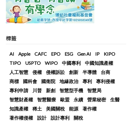
標籤
AI
Apple
CAFC
EPO
ESG
Gen AI
IP
KIPO
TIPO
USPTO
WIPO
中國專利
中國知識產權
人工智慧
侵權
侵權訴訟
創新
半導體
台商
商標
國科會
國衛院
地緣政治
專利
專利侵權
專利申請
川普
新創
智慧型手機
智慧局
智慧財產權
智慧醫療
歐盟
永續
營業秘密
生醫
知識產權
稀土
美國關稅
能源
著作權
著作權侵權
設計
設計專利
關稅