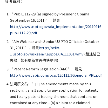
參考資料：
“Pub.L. 112-29 (as signed by President Obama
September 16, 2011)”，請見
http://www.uspto.gov/aia_implementation/20110916-
pub-l112-29.pdf
“AIA Webinar with Senior USPTO Officials (October
31, 2011)”，請見
http://helix-
1.uspto.gov/asxgen/KapposAIA111031.wmv
(超連結已
失效，如有更新會再儘快提供)
“Patent Reform Legislation (AIA)”，請見
http://www.cabic.com/bcp/120111/JGongola_PRL.pdf
法規原文為：”[T]he amendments made by this
section . . . shall apply to any application for patent,
and to any patent issuing thereon, that contains or
contained at any time—(A) a claim to a claimed