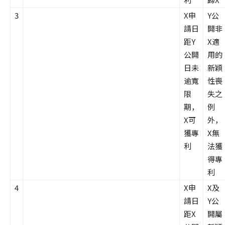
3
X申
Y公
請日
開非
距Y
X適
公開
用的
日未
新穎
逾寬
性喪
限
失之
期，
例
X可
外，
獲專
X無
利
法獲
得專
利
4
X申
X及
請日
Y公
距X
開屬