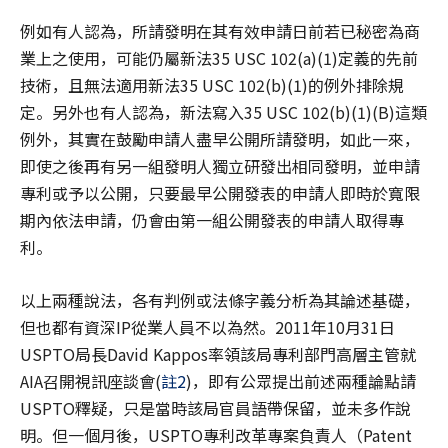
例如有人認為，所請發明在其有效申請日前若已秘密為商
業上之使用，可能仍屬新法35 USC 102(a)(1)定義的先前
技術，且無法適用新法35 USC 102(b)(1)的例外排除規
定。另外也有人認為，新法寫入35 USC 102(b)(1)(B)這類
例外，其實在鼓勵申請人盡早公開所請發明，如此一來，
即使之後再有另一組發明人獨立研發出相同發明，並申請
專利或予以公開，只要最早公開發表的申請人即時於寬限
期內依法申請，仍會由第一組公開發表的申請人取得專
利。
以上兩種說法，各有判例或法條字義分析為其論述基礎，
但也都有資深IP從業人員不以為然。2011年10月31日
USPTO局長David Kappos率領該局專利部門高層主管就
AIA召開視訊座談會(
註2
)，即有公眾提出前述兩種論點請
USPTO釋疑，只是當時該局官員語帶保留，並未多作說
明。但一個月後，USPTO專利改革專案負責人（Patent