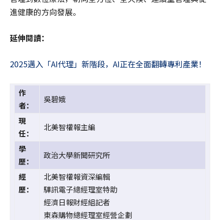
進健康的方向發展。
延伸閱讀：
2025邁入「AI代理」新階段，AI正在全面翻轉專利產業！
作
吳碧娥
者：
現
北美智權報主編
任：
學
政治大學新聞研究所
歷：
經
北美智權報資深編輯
歷：
驊訊電子總經理室特助
經濟日報財經組記者
東森購物總經理室經營企劃