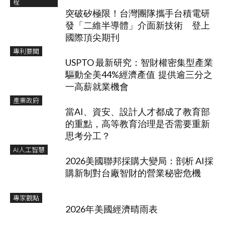
程
突破矽極限！台灣團隊攜手台積電研
發「二維半導體」介面新技術 登上
國際頂尖期刊
專利要聞
USPTO 最新研究：智財權密集型產業
驅動全美44%經濟產值 提供逾三分之
一高薪就業機會
產業政府
當AI、資安、設計人才都成了教育部
的重點，高等教育治理是否需要重新
思考分工？
AI人工智慧
2026美國聯邦採購大變局：剖析 AI採
購新制對台廠智財的營業秘密危機
專家觀點
2026年美國經濟晴雨表