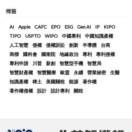
標籤
AI
Apple
CAFC
EPO
ESG
Gen AI
IP
KIPO
TIPO
USPTO
WIPO
中國專利
中國知識產權
人工智慧
侵權
侵權訴訟
創新
半導體
台商
商標
國科會
國衛院
地緣政治
專利
專利侵權
專利申請
川普
新創
智慧型手機
智慧局
智慧財產權
智慧醫療
歐盟
永續
營業秘密
生醫
知識產權
稀土
美國關稅
能源
著作權
著作權侵權
設計
設計專利
關稅