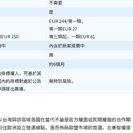
不需要
是
EUR 244/第一類，
第一類EUR 27
UR 150
第三類起，一類EUR 81
費中
內含於新案規費中
無
約6個月
的商標權人，可基於其
國內的商標對處於公告
無特別風險。
申請提出異議。
以台灣與該區域各國在當代不論是官方層面或民間層面的合作關
前往歐洲設立營運據點，進而佈局歐盟市場的首選。北美智權提