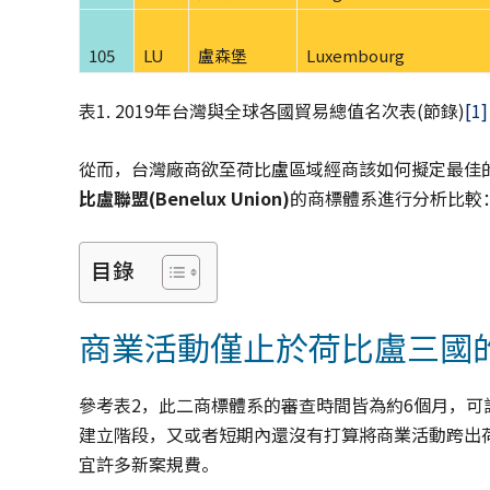
105
LU
盧森堡
Luxembourg
表1. 2019年台灣與全球各國貿易總值名次表(節錄)
[1]
從而，台灣廠商欲至荷比盧區域經商該如何擬定最佳
比盧聯盟
(Benelux Union)
的商標體系進行分析比較
目錄
商業活動僅止於荷比盧三國
參考表2，此二商標體系的審查時間皆為約6個月，
建立階段，又或者短期內還沒有打算將商業活動跨出
宜許多新案規費。