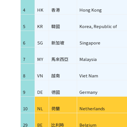
4
HK
香港
Hong Kong
5
KR
韓國
Korea, Republic of
6
SG
新加坡
Singapore
7
MY
馬來西亞
Malaysia
8
VN
越南
Viet Nam
9
DE
德國
Germany
10
NL
荷蘭
Netherlands
29
BE
比利時
Belgium