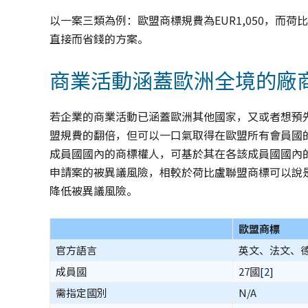
以一案三類為例：歐盟商標規費為EUR1,050，而荷
直接而省錢的方案。
商業活動涵蓋歐洲全境的廠
若企業的商業活動已涵蓋歐洲其他國家，又或者想預
盟規費的翻倍，但可以一口氣取得在歐盟所有會員國
成員國國內的商標權人，可基於其在各該成員國國內
申請案的被異議風險，相較於荷比盧聯盟商標可以說
降低被異議風險。
歐盟商標
官方語言
英文、法文、
成員國
27國
[2]
需指定國別
N/A