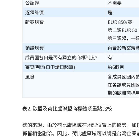
公認證
不需要
逐類計價
是
新案規費
EUR 850/案
第二類EUR 50
第三類起，一類E
領證規費
內含於新案規
成員國各自是否有獨立的商標制度?
有
審查時間(自申請日起算)
約6個月
風險
各成員國國內
在各該成員國
期的歐洲商標
表2. 歐盟及荷比盧聯盟商標體系重點比較
總的來說，由於荷比盧區域在地理位置上的優勢，加
係皆相當融洽。因此，荷比盧區域可以說是台灣企業