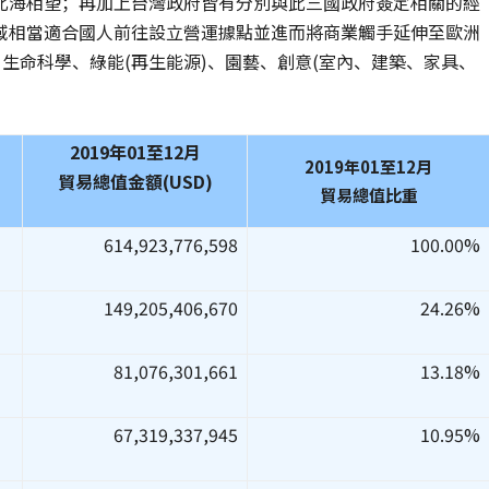
北海相望；再加上台灣政府皆有分別與此三國政府簽定相關的經
域相當適合國人前往設立營運據點並進而將商業觸手延伸至歐洲
生命科學、綠能(再生能源)、園藝、創意(室內、建築、家具、
2019
年
01
至
12
月
2019
年
01
至
12
月
貿易總值金額
(USD)
貿易總值比重
614,923,776,598
100.00%
149,205,406,670
24.26%
81,076,301,661
13.18%
67,319,337,945
10.95%