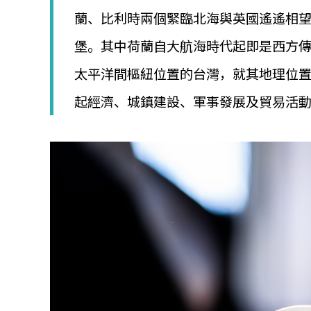
│
蘭、比利時兩個緊臨北海與英國遙遙相
智
財
堡。其中荷蘭自大航海時代起即是西方
權
顧
太平洋間樞紐位置的台灣，就其地理位
問
│
起經濟、城鎮建設、軍事發展及貿易活
專
利
佈
局
│
美
國
專
利