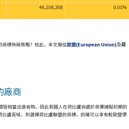
46,108,308
0.01%
的商標佈局策略？就此，本文擬從
歐盟
(European Union)
及
荷
：
的廠商
可謂皆相當迅速省時。因此若國人在荷比盧尚處於商業據點初期的
荷比盧區域，則選擇荷比盧聯盟的商標，的確可以享有較歐盟便