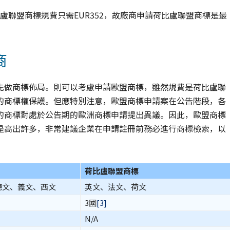
比盧聯盟商標規費只需EUR352，故廠商申請荷比盧聯盟商標是最
商
先做商標佈局。則可以考慮申請歐盟商標，雖然規費是荷比盧聯
的商標權保護。但應特別注意，歐盟商標申請案在公告階段，各
的商標對處於公告期的歐洲商標申請提出異議。因此，歐盟商標
是高出許多，非常建議企業在申請註冊前務必進行商標檢索，以
荷比盧聯盟商標
德文、義文、西文
英文、法文、荷文
3國
[3]
N/A