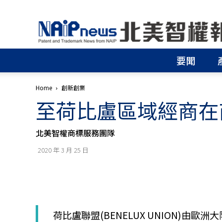
北
美
智
權
要聞
報
│
專
Home
創新創業
利
至荷比盧區域經商在
申
請
│
北美智權商標服務團隊
商
標
2020 年 3 月 25 日
申
請
│
侵
權
分
荷比盧聯盟(BENELUX UNION)
析