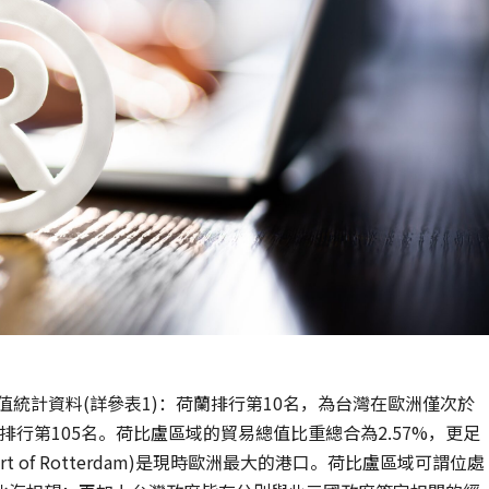
值統計資料(詳參表1)：荷蘭排行第10名，為台灣在歐洲僅次於
排行第105名。荷比盧區域的貿易總值比重總合為2.57%，更足
t of Rotterdam)是現時歐洲最大的港口。荷比盧區域可謂位處