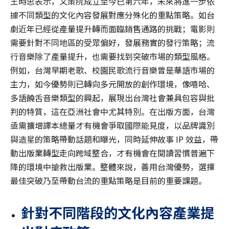
王時思表示，文策院成立至今已第六年，未來將進一步依
據不同類型的文化內容發展對應分殊化的重點策略。如台
劇近年已經從產量提升轉而面臨銷售通路的挑戰；電影則
需要針對不同地區的受眾偏好，發展務實的發行策略；流
行音樂除了產量提升，也需要找到突破市場的類型風格。
例如，台灣早期老歌、校園民歌流行音樂曾是華語市場的
主力，如今優勢則已轉向多元開放的創作環境，像嘻哈、
多語饒舌音樂類型的興起，展現出台灣社會兼具包容與批
判的特質，這在亞洲社會中尤其特別。在出版方面，台灣
亟需擴增譯本總量才有機會爭取國際能見度，以品牌識別
與造星的策略帶動話題和曝光，同時延伸故事 IP 效益，帶
動出版業轉型走向跨域整合，才有機會在閱讀習慣普遍下
降的環境中搶救出版業。整體來說，善用台灣優勢，選擇
最佳突破乃至帶動台流的重點策略是目前的重要課題。
針對不同階段的文化內容產業提