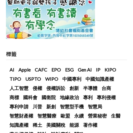
標籤
AI
Apple
CAFC
EPO
ESG
Gen AI
IP
KIPO
TIPO
USPTO
WIPO
中國專利
中國知識產權
人工智慧
侵權
侵權訴訟
創新
半導體
台商
商標
國科會
國衛院
地緣政治
專利
專利侵權
專利申請
川普
新創
智慧型手機
智慧局
智慧財產權
智慧醫療
歐盟
永續
營業秘密
生醫
知識產權
稀土
美國關稅
能源
著作權