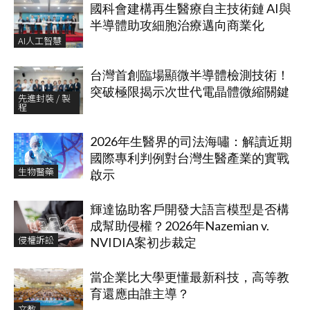
國科會建構再生醫療自主技術鏈 AI與
半導體助攻細胞治療邁向商業化
AI人工智慧
台灣首創臨場顯微半導體檢測技術！
突破極限揭示次世代電晶體微縮關鍵
先進封裝 / 製
程
2026年生醫界的司法海嘯：解讀近期
國際專利判例對台灣生醫產業的實戰
生物醫藥
啟示
輝達協助客戶開發大語言模型是否構
成幫助侵權？2026年Nazemian v.
侵權訴訟
NVIDIA案初步裁定
當企業比大學更懂最新科技，高等教
育還應由誰主導？
文教