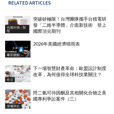
RELATED ARTICLES
突破矽極限！台灣團隊攜手台積電研
發「二維半導體」介面新技術 登上
先進封裝 / 製
程
國際頂尖期刊
2026年美國經濟晴雨表
專家觀點
下一場智慧財產革命：歐盟設計制度
改革，為何值得全球科技業關注？
修法
羥二氫可待因酮及其相關化合物之美
國專利爭訟案件（三）
侵權訴訟