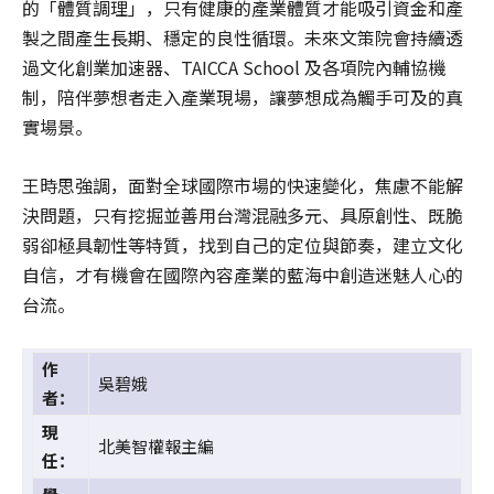
的「體質調理」，只有健康的產業體質才能吸引資金和產
製之間產生長期、穩定的良性循環。未來文策院會持續透
過文化創業加速器、TAICCA School 及各項院內輔協機
制，陪伴夢想者走入產業現場，讓夢想成為觸手可及的真
實場景。
王時思強調，面對全球國際市場的快速變化，焦慮不能解
決問題，只有挖掘並善用台灣混融多元、具原創性、既脆
弱卻極具韌性等特質，找到自己的定位與節奏，建立文化
自信，才有機會在國際內容產業的藍海中創造迷魅人心的
台流。
作
吳碧娥
者：
現
北美智權報主編
任：