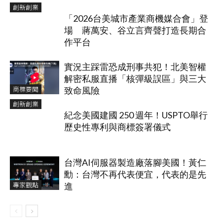
創新創業
「2026台美城市產業商機媒合會」登
場 蔣萬安、谷立言齊聲打造長期合
作平台
實況主踩雷恐成刑事共犯！北美智權
解密私服直播「核彈級誤區」與三大
商標要聞
致命風險
創新創業
紀念美國建國 250 週年！USPTO舉行
歷史性專利與商標簽署儀式
台灣AI伺服器製造廠落腳美國！黃仁
勳：台灣不再代表便宜，代表的是先
專家觀點
進