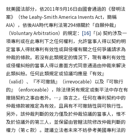
就美國法部分，依2011年9月16日由國會通過的《發明法
案》（the Leahy-Smith America Invents Act，簡稱
AIA），依後AIA時代專利法第294條關於「自願仲裁」
（Voluntary Arbitration）的規定：
[16]
「(a) 契約涉及一
項專利或在此專利下之任何權利，允許當事人得以契約明
定當事人得就專利有效性或與侵權有關之任何爭議請求為
仲裁的條款。若沒有此類規定的情況下，現有專利有效性
或侵權糾紛的當事人得以書面方式同意通過由仲裁來解決
此類糾紛。任何此類規定或協議均應是『有效』
（valid）、『不可撤銷』（irrevocable）以及『可執行
的』（enforceable），除法律另有規定或衡平法中存在有
撤銷契約之事由者外。…」換言之，任何在專利契約中的
仲裁條款被推定為有效，且具有不可撤銷性與可執行性。
另外，該仲裁判斷的效力僅及於仲裁協議的當事人，惟不
及於協議外的第三人，並保留由管轄法院修改仲裁判斷的
權力（第ｃ款）。建議立法者未來不妨參考美國專利法的