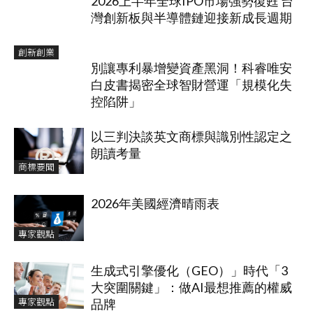
2026上半年全球IPO市場強勢復甦 台
灣創新板與半導體鏈迎接新成長週期
創新創業
別讓專利暴增變資產黑洞！科睿唯安
白皮書揭密全球智財營運「規模化失
控陷阱」
以三判決談英文商標與識別性認定之
朗讀考量
商標要聞
2026年美國經濟晴雨表
專家觀點
生成式引擎優化（GEO）」時代「3
大突圍關鍵」：做AI最想推薦的權威
專家觀點
品牌