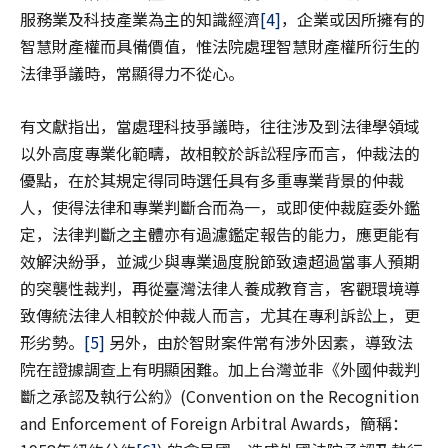
服務業及科技產業為主的知識經濟
[4]
，企業或因所擁有的
智慧財產權而具備價值，惟法院處理智慧財產權所衍生的
法律爭議時，常顯得力不從心。
有文獻指出，當處理科技爭議時，往往涉及到法律學領域
以外高度專業化範疇，故相較於訴訟程序而言，仲裁法的
優點，在於其規定得同時選任具有多重專業背景的仲裁
人，使得法律和專業判斷合而為一，或即使仲裁庭委外鑑
定，法律判斷之主體亦有過濾鑑定報告的能力，應更能有
效解決紛爭，並減少與專業過度脫節致遠超過當事人預期
的突襲性裁判，再從臺灣法律人養成教育言，客觀環境導
致傳統法律人相較於仲裁人而言，尤其在專利訴訟上，更
形劣勢。
[5]
另外，由於智財案件常有涉外因素，導致法
院在證據調查上有明顯困難。加上台灣並非《外國仲裁判
斷之承認及執行公約》(Convention on the Recognition
and Enforcement of Foreign Arbitral Awards，簡稱：