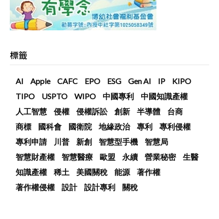
標籤
AI
Apple
CAFC
EPO
ESG
Gen AI
IP
KIPO
TIPO
USPTO
WIPO
中國專利
中國知識產權
人工智慧
侵權
侵權訴訟
創新
半導體
台商
商標
國科會
國衛院
地緣政治
專利
專利侵權
專利申請
川普
新創
智慧型手機
智慧局
智慧財產權
智慧醫療
歐盟
永續
營業秘密
生醫
知識產權
稀土
美國關稅
能源
著作權
著作權侵權
設計
設計專利
關稅