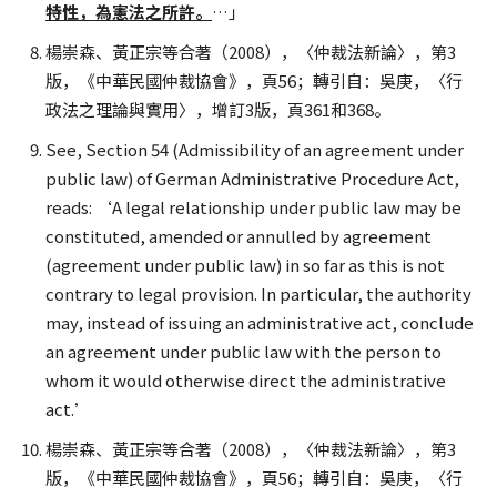
特性，為憲法之所許。
…」
楊崇森、黃正宗等合著（2008），〈仲裁法新論〉，第3
版，《中華民國仲裁協會》，頁56；轉引自：吳庚，〈行
政法之理論與實用〉，增訂3版，頁361和368。
See, Section 54 (Admissibility of an agreement under
public law) of German Administrative Procedure Act,
reads: ‘A legal relationship under public law may be
constituted, amended or annulled by agreement
(agreement under public law) in so far as this is not
contrary to legal provision. In particular, the authority
may, instead of issuing an administrative act, conclude
an agreement under public law with the person to
whom it would otherwise direct the administrative
act.’
楊崇森、黃正宗等合著（2008），〈仲裁法新論〉，第3
版，《中華民國仲裁協會》，頁56；轉引自：吳庚，〈行