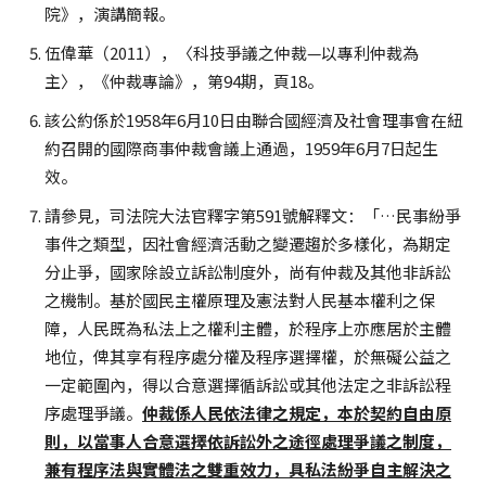
院》，演講簡報。
伍偉華（2011），〈科技爭議之仲裁—以專利仲裁為
主〉，《仲裁專論》，第94期，頁18。
該公約係於1958年6月10日由聯合國經濟及社會理事會在紐
約召開的國際商事仲裁會議上通過，1959年6月7日起生
效。
請參見，司法院大法官釋字第591號解釋文：「…民事紛爭
事件之類型，因社會經濟活動之變遷趨於多樣化，為期定
分止爭，國家除設立訴訟制度外，尚有仲裁及其他非訴訟
之機制。基於國民主權原理及憲法對人民基本權利之保
障，人民既為私法上之權利主體，於程序上亦應居於主體
地位，俾其享有程序處分權及程序選擇權，於無礙公益之
一定範圍內，得以合意選擇循訴訟或其他法定之非訴訟程
序處理爭議。
仲裁係人民依法律之規定，本於契約自由原
則，以當事人合意選擇依訴訟外之途徑處理爭議之制度，
兼有程序法與實體法之雙重效力，具私法紛爭自主解決之