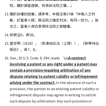
院，關於調查證據，有受訴法院之權。」
關於訴權的拋棄；請參考，仲裁法第37條「仲裁人之判
斷，於當事人間，與法院之確定判決，有同一效力。」換
言之，當事人得合意排除法院之管轄權。
前揭注9，頁58。
姜世明（2018），〈民事訴訟法（上冊）〉，《新學林出
版社》，頁7、8。
See, 35 U.S. Code § 294. reads ‘(a)
A contract
involving a patent or any right under a patent may
contain a provision requiring arbitration of any
dispute relating to patent validity or infringement
arising under the contract.
In the absence of such a
provision, the parties to an existing patent validity or
infringement dispute may agree in writing to settle
such dispute by arbitration. Any such provision or