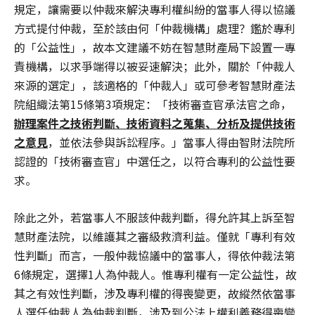
規定，讓需要以仲裁來解決專利權糾紛的當事人得以協議
方式提付仲裁，至於該由何「仲裁機構」處理？鑑於專利
的「公益性」，故本文建議不妨在智慧財產局下設置一專
責機構，以求爭端得以被妥速解決；此外，關於「仲裁人
來源的選定」，該適格的「仲裁人」或可參考智慧財產法
院組織法第15條第3項規定：「技術審查官承法官之命，
辦理案件之技術判斷、技術資料之蒐集、分析及提供技術
之意見
，並依法參與訴訟程序。」當事人得由智財法院所
認證的「技術審查官」中選任之，以符合專利的公益性要
求。
除此之外，若當事人不服該仲裁判斷，得允許其上訴至智
慧財產法院，以維護其之審級救濟利益。僅就「專利有效
性判斷」而言，一般仲裁協議中的當事人，得依仲裁法第
6條規定，選擇1人為仲裁人。惟專利權有一定公益性，故
其之有效性判斷，涉及專利權的得喪變更，故縱然依當事
人選任仲裁人為仲裁判斷，涉及到公法上權利義務得喪變