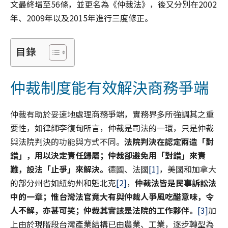
文最終增至56條，並更名為《仲裁法》，後又分別在2002
年、2009年以及2015年進行三度修正。
目錄
仲裁制度能有效解決商務爭端
仲裁有助於妥速地處理商務爭端，實務界多所強調其之重
要性，如律師李復甸所言，仲裁是司法的一環，只是仲裁
與法院判決的功能與方式不同。
法院判決在認定兩造「對
錯」，用以決定責任歸屬；仲裁卻避免用「對錯」來責
難，設法「止爭」來解決。
德國、法國
[1]
，美國和加拿大
的部分州省如紐約州和魁北克
[2]
，
仲裁法皆是民事訴訟法
中的一章
；惟
台灣法官竟大有與仲裁人爭風吃醋意味，令
人不解，亦甚可笑；
仲裁其實
該是法院的工作夥伴。
[3]
加
上由於現階段台灣產業結構已由農業、工業，逐步轉型為