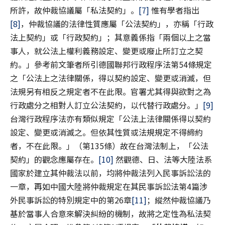
所許，故仲裁協議屬「私法契約」。
[7]
惟有學者指出
[8]
，仲裁協議的法律性質應屬「公法契約」，亦稱「行政
法上契約」或「行政契約」；其意義係指「兩個以上之當
事人，就公法上權利義務設定、變更或廢止所訂立之契
約。」參考前文筆者所引德國聯邦行政程序法第54條規定
之「公法上之法律關係，得以契約設定、變更或消滅，但
法規另有相反之規定者不在此限。官署尤其得與欲對之為
行政處分之相對人訂立公法契約，以代替行政處分。」
[9]
台灣行政程序法亦有類似規定「公法上法律關係得以契約
設定、變更或消滅之。但依其性質或法規規定不得締約
者，不在此限。」（第135條）故在台灣法制上，「公法
契約」的觀念應屬存在。
[10]
然觀德、日、法等大陸法系
國家於建立其仲裁法以前，均將仲裁法列入民事訴訟法的
一章，再如中國大陸將仲裁規定在其民事訴訟法第4篇涉
外民事訴訟的特別規定中的第26章
[11]
；縱然仲裁協議乃
基於當事人合意來解決糾紛的機制，故將之定性為私法契