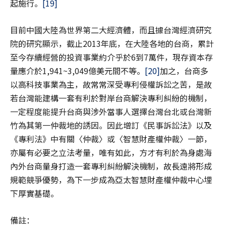
起施行。
[19]
目前中國大陸為世界第二大經濟體，而且據台灣經濟研究
院的研究顯示，截止2013年底，在大陸各地的台商，累計
至今存續經營的投資事業約介乎於6到7萬件，現存資本存
量應介於1,941~3,049億美元間不等。
[20]
加之，台商多
以高科技事業為主，故常常深受專利侵權訴訟之苦，是故
若台灣能建構一套有利於對岸台商解決專利糾紛的機制，
一定程度能提升台商與涉外當事人選擇台灣台北或台灣新
竹為其第一仲裁地的誘因。因此增訂《民事訴訟法》以及
《專利法》中有關〈仲裁〉或〈智慧財產權仲裁〉一節，
亦屬有必要之立法考量，唯有如此，方才有利於為身處海
內外台商量身打造一套專利糾紛解決機制，故長遠將形成
規範競爭優勢，為下一步成為亞太智慧財產權仲裁中心埋
下厚實基礎。
備註：