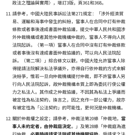
政法之理論與實用〉，增訂3版，頁361和368。
請參考，中國大陸民事訴訟法第271規定：「涉外經濟貿
易、運輸和海事中發生的糾紛，當事人在合同中訂有仲裁
條款或者事後達成書面仲裁協議，提交中華人民共和國涉
外仲裁機構或者其他仲裁機構仲裁的，當事人不得向人民
法院起訴。（第一項）當事人在合同中沒有訂有仲裁條款
或者事後沒有達成書面仲裁協議的，可以向人民法院起
訴。（第二項）」綜合條文以觀，中國大陸允許當事人除
得提請法院解決私法爭議外，亦得自行依仲裁的方式來解
決紛爭，惟若一旦向仲裁機構提付仲裁，即不許當事人另
行向人民法院起訴，故仲裁機構本質上即為委託行使公權
力之私法人。其作成之仲裁協議，不因其為私法上爭議而
被定性為私法契約，換言之，因之充作一部公權力，故亦
有被定性為「公法契約」的可能性，更何況是仲裁機構。
關於仲裁權之設定；請參考，仲裁法第20條「仲裁地，
當
事人未約定者，由仲裁庭決定
。」及第28條「仲裁庭為進
行仲裁，
必要時得請求法院或其他機關協助
。受請求之法