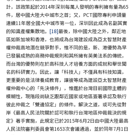
計，該政策起於2014年深圳每萬人發明的專利擁有量為65
件，居中國大陸大中城市之首；又，PCT國際專利申請量
連續11年居全國大中城市第一位，深圳因此成為名副其實
的知識產權集散地。
[18]
最後，除中國大陸之外，鄰近地
區如新加坡和香港，也將成為台灣建設成為亞太智慧財產
權仲裁高地潛在競爭對手，惟不同的是，新、港優勢為早
已發展成熟的商務仲裁規則和其所擁有英美法系的傳統，
而台灣的優勢則在於高科技人才培養方面的成就和舉世聞
名的科研實力。因此，讓「科技人」不僅具有科技知識，
更重要的是法律養成教育，讓彼等成為建設亞太智慧財產
權仲裁中心的「先決條件」，惟鑑於台灣目前國際主體的
模糊性，現階段尚缺乏跟鄰近國家或地區簽署承認及執行
彼此仲裁之「雙邊協定」的條件。解決之道，或可先從對
岸《最高人民法院關於認可和執行台灣地區仲裁裁決的規
定》著手實施，此規定已於2015年6月2日由中國大陸最高
人民法院審判委員會第1653次會議通過，並於同年7月1日