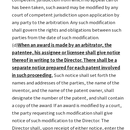
has been taken, such award may be modified by any
court of competent jurisdiction upon application by
any party to the arbitration. Any such modification
shall govern the rights and obligations between such
parties from the date of such modification.
(d)
When an award is made by an arbitrator, the
patentee, his assignee or licensee shall give notice
thereof in writing to the Director. There shall be a
separate notice prepared for each patent involved
in such proceeding.
Such notice shall set forth the
names and addresses of the parties, the name of the
inventor, and the name of the patent owner, shall
designate the number of the patent, and shall contain
a copy of the award. If an award is modified by a court,
the party requesting such modification shall give
notice of such modification to the Director. The
Director shall, upon receipt of either notice, enter the