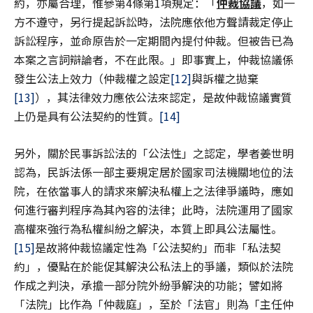
約，亦屬合理，惟參第4條第1項規定：「
仲裁協議
，如一
方不遵守，另行提起訴訟時，法院應依他方聲請裁定停止
訴訟程序，並命原告於一定期間內提付仲裁。但被告已為
本案之言詞辯論者，不在此限。」即事實上，仲裁協議係
發生公法上效力（仲裁權之設定
[12]
與訴權之拋棄
[13]
），其法律效力應依公法來認定，是故仲裁協議實質
上仍是具有公法契約的性質。
[14]
另外，關於民事訴訟法的「公法性」之認定，學者姜世明
認為，民訴法係一部主要規定居於國家司法機關地位的法
院，在依當事人的請求來解決私權上之法律爭議時，應如
何進行審判程序為其內容的法律；此時，法院運用了國家
高權來強行為私權糾紛之解決，本質上即具公法屬性。
[15]
是故將仲裁協議定性為「公法契約」而非「私法契
約」，優點在於能促其解決公私法上的爭議，類似於法院
作成之判決，承擔一部分院外紛爭解決的功能；譬如將
「法院」比作為「仲裁庭」，至於「法官」則為「主任仲