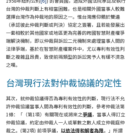
1958年紐約公約
[6]
) 的會員國，造成外國法院承認及執行
台灣的仲裁判斷上有相當困難，也是相關外國當事人較難
選擇台灣作為仲裁地的原因之一。惟台灣應仰賴於雙邊
（承認彼此仲裁判斷或判決）協定之簽署，且若能發展出
一套相較於其他國家或地區更為完善的跨國智慧財產權爭
端解決機制，即以仲裁與訴訟二元機制來處理當事人間的
法律爭端，基於在智慧財產權案件中，尤以專利有效性判
斷之複雜且昂貴，致使前揭類型的訴訟常予人有緩不濟急
之嘆。
台灣現行法對仲裁協議的定性
其次，就仲裁協議得否為專利有效性的判斷，現行法不允
許仲裁協議當事人間為專利有效性的判斷，參考仲裁法第
1條：「（第1項）有關現在或將來之
爭議
，當事人得訂立
仲裁協議，約定由仲裁人一人或單數之數人成立仲裁庭仲
裁之。(第2項) 前項爭議，
以依法得和解者為限
。」所謂