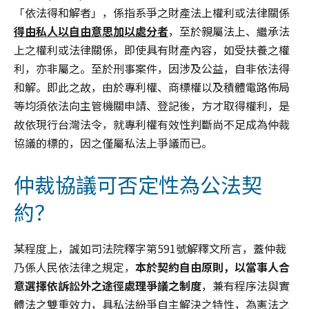
「依法得和解者」，係指系爭之財產法上權利或法律關係
得由私人以自由意思加以處分者
，至於親屬法上、繼承法
上之權利或法律關係，即使具有財產內容，如受扶養之權
利，亦非屬之。至於刑事案件，因涉及公益，自非依法得
和解。即此之故，由於專利權、商標權以及積體電路佈局
等均須依法向主管機關申請、登記後，方才取得權利，是
故依現行台灣法令，就專利權有效性判斷尚不足成為仲裁
協議的標的，因之僅屬私法上爭議而已。
仲裁協議可否定性為公法契
約？
某程度上，誠如司法院釋字第591號解釋文所言，蓋仲裁
乃係人民依法律之規定，
本於契約自由原則，以當事人合
意選擇依訴訟外之途徑處理爭議之制度
，兼有程序法與實
體法之雙重效力，具私法紛爭自主解決之特性，為憲法之