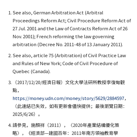
See also, German Arbitration Act (Arbitral
Proceedings Reform Act; Civil Procedure Reform Act of
27 Jul. 2001 and the Law of Contracts Reform Act of 26
Nov. 2001); French reforming the law governing
arbitration (Decree No. 2011-48 of 13 January 2011).
See also, article 75 (Arbitration) of Civil Practice Law
and Rules of New York; Code of Civil Procedure of
Quebec (Canada).
（2017/12/20/經濟日報）文化大學法研所教授李復甸觀
點，
https://money.udn.com/money/story/5629/2884597
，
（此連結已失效，如有更新會儘快提供；最後瀏覽日期：
2025/6/26）。
請參見，施顏祥（2011），〈2020年產業結構優化策
略〉，《經濟部—建國百年：2011年南方領袖教育學