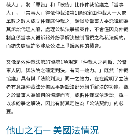
裁人」，將「原告」和「被告」比作仲裁協議之「當事
人」，「當事人」得依仲裁法第1條約定由仲裁人一人或
單數之數人成立仲裁庭仲裁之，類似於當事人委託律師為
其訴訟代理人般，處理公私法爭議案件，不會僅因為仲裁
制度係當事人循訴訟外紛爭解決機制而視之為私法契約，
而錯失處理許多涉及公法上爭議案件的機會。
又像是依仲裁法第37條第1項規定「仲裁人之判斷，於當
事人間，與法院之確定判決，有同一效力。」既然「仲裁
協議」具有與「法院判決」同一之效力，在在說明了立法
者有意讓仲裁法分擔民事訴訟法部分紛爭解決的功能，觀
之於當事人為如何的協議而言，或循仲裁或依訴訟，擇一
以求紛爭之解決，因此有將其定性為「公法契約」的必
要。
他山之石— 美國法情況