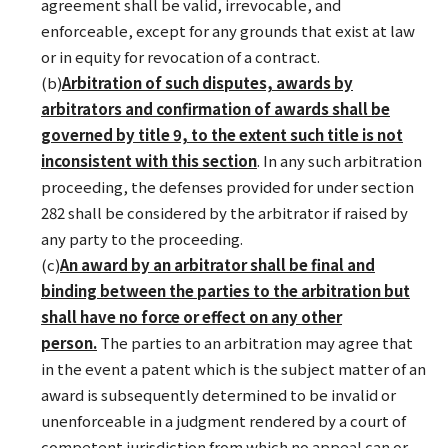
agreement shall be valid, irrevocable, and
enforceable, except for any grounds that exist at law
or in equity for revocation of a contract.
(b)
Arbitration of such disputes, awards by
arbitrators and confirmation of awards shall be
governed by title 9, to the extent such title is not
inconsistent with this section
. In any such arbitration
proceeding, the defenses provided for under section
282 shall be considered by the arbitrator if raised by
any party to the proceeding.
(c)
An award by an arbitrator shall be final and
binding between the parties to the arbitration but
shall have no force or effect on any other
person.
The parties to an arbitration may agree that
in the event a patent which is the subject matter of an
award is subsequently determined to be invalid or
unenforceable in a judgment rendered by a court of
competent jurisdiction from which no appeal can or