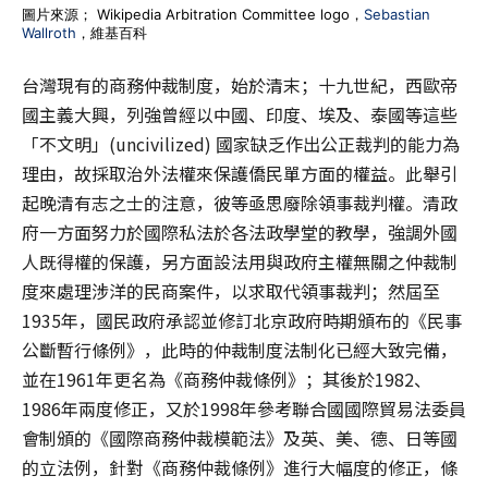
圖片來源； Wikipedia Arbitration Committee logo，
Sebastian
Wallroth
，維基百科
台灣現有的商務仲裁制度，始於清末；十九世紀，西歐帝
國主義大興，列強曾經以中國、印度、埃及、泰國等這些
「不文明」(uncivilized) 國家缺乏作出公正裁判的能力為
理由，故採取治外法權來保護僑民單方面的權益。此舉引
起晚清有志之士的注意，彼等亟思廢除領事裁判權。清政
府一方面努力於國際私法於各法政學堂的教學，強調外國
人既得權的保護，另方面設法用與政府主權無關之仲裁制
度來處理涉洋的民商案件，以求取代領事裁判；然屆至
1935年，國民政府承認並修訂北京政府時期頒布的《民事
公斷暫行條例》，此時的仲裁制度法制化已經大致完備，
並在1961年更名為《商務仲裁條例》；其後於1982、
1986年兩度修正，又於1998年參考聯合國國際貿易法委員
會制頒的《國際商務仲裁模範法》及英、美、德、日等國
的立法例，針對《商務仲裁條例》進行大幅度的修正，條