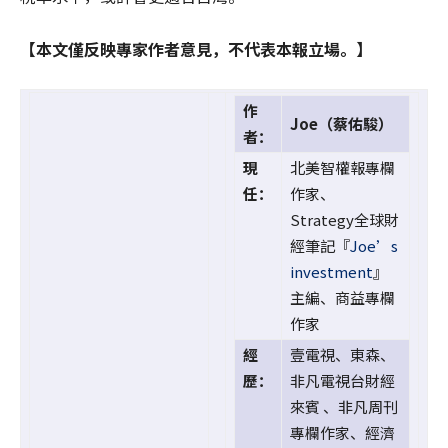
【本文僅反映專家作者意見，不代表本報立場。】
作
Joe（蔡佑駿）
者：
現
北美智權報專欄
任：
作家、
Strategy全球財
經筆記『
Joe’s
investment
』
主編、商益專欄
作家
經
壹電視、東森、
歷：
非凡電視台財經
來賓 、非凡周刊
專欄作家、經濟