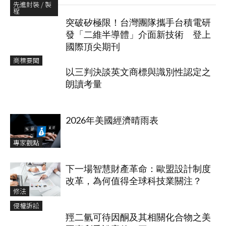
先進封裝 / 製
程
突破矽極限！台灣團隊攜手台積電研
發「二維半導體」介面新技術 登上
國際頂尖期刊
商標要聞
以三判決談英文商標與識別性認定之
朗讀考量
2026年美國經濟晴雨表
專家觀點
下一場智慧財產革命：歐盟設計制度
改革，為何值得全球科技業關注？
修法
侵權訴訟
羥二氫可待因酮及其相關化合物之美