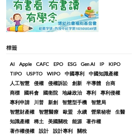
標籤
AI
Apple
CAFC
EPO
ESG
Gen AI
IP
KIPO
TIPO
USPTO
WIPO
中國專利
中國知識產權
人工智慧
侵權
侵權訴訟
創新
半導體
台商
商標
國科會
國衛院
地緣政治
專利
專利侵權
專利申請
川普
新創
智慧型手機
智慧局
智慧財產權
智慧醫療
歐盟
永續
營業秘密
生醫
知識產權
稀土
美國關稅
能源
著作權
著作權侵權
設計
設計專利
關稅