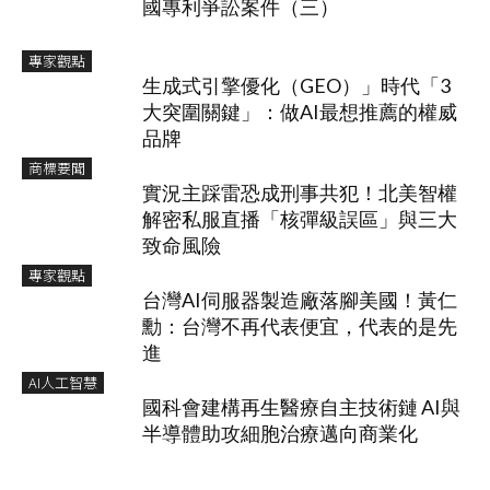
國專利爭訟案件（三）
專家觀點
生成式引擎優化（GEO）」時代「3
大突圍關鍵」：做AI最想推薦的權威
品牌
商標要聞
實況主踩雷恐成刑事共犯！北美智權
解密私服直播「核彈級誤區」與三大
致命風險
專家觀點
台灣AI伺服器製造廠落腳美國！黃仁
勳：台灣不再代表便宜，代表的是先
進
AI人工智慧
國科會建構再生醫療自主技術鏈 AI與
半導體助攻細胞治療邁向商業化