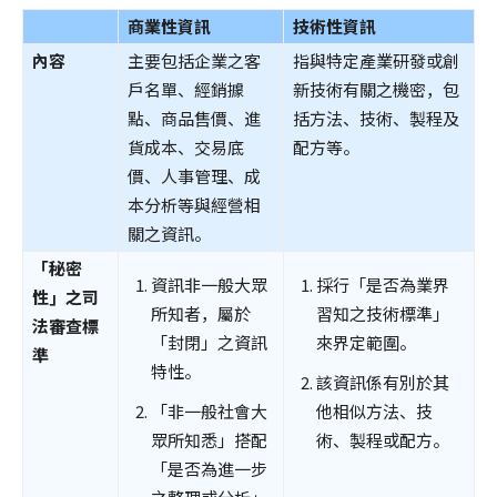
商業性資訊
技術性資訊
內容
主要包括企業之客
指與特定產業研發或創
戶名單、經銷據
新技術有關之機密，包
點、商品售價、進
括方法、技術、製程及
貨成本、交易底
配方等。
價、人事管理、成
本分析等與經營相
關之資訊。
「秘密
資訊非一般大眾
採行「是否為業界
性」之司
所知者，屬於
習知之技術標準」
法審查標
「封閉」之資訊
來界定範圍。
準
特性。
該資訊係有別於其
「非一般社會大
他相似方法、技
眾所知悉」搭配
術、製程或配方。
「是否為進一步