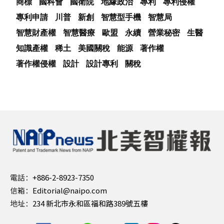
商標
國科會
國衛院
地緣政治
專利
專利侵權
專利申請
川普
新創
智慧型手機
智慧局
智慧財產權
智慧醫療
歐盟
永續
營業秘密
生醫
知識產權
稀土
美國關稅
能源
著作權
著作權侵權
設計
設計專利
關稅
電話：
+886-2-8923-7350
信箱：
Editorial@naipo.com
地址：
234 新北市永和區福和路389號五樓