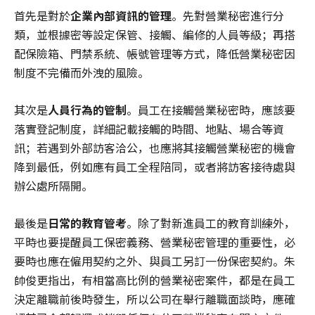
首先是對於
企業內部資訊的管理
。先對營業秘密進行分
類，並根據密等設定保管、接觸、編修的人員等級；再搭
配保險箱、門禁系統、帳號管理等方式，降低營業秘密因
制度不完備而外洩的風險。
其次是
人員行為的管制
。員工在接觸營業秘密時，應該要
落實登記制度，詳細記載接觸的時間、地點、場合等資
訊；若遇到外部訪客洽公，也應將其接觸營業秘密的機會
降到最低，例如應有員工全程陪同，或者將訪客接待處與
辦公處所隔開。
最後是
日常的教育管考
。除了對新進員工的教育訓練外，
平時也要提醒員工保密義務、營業秘密管理的重要性，必
要時也應在僱用契約之外、與員工另訂一份保密契約。朱
帥俊更指出，有相當高比例的營業祕密案件，都是在員工
決定離職前後時發生，所以公司在舉行離職面談時，應確