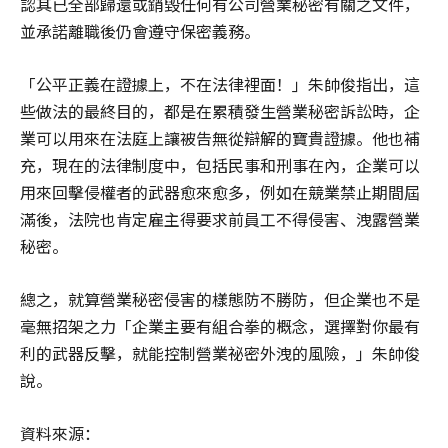
認其已全部歸還或銷毀任何有公司營業秘密有關之文件，
並承諾離職後仍會遵守保密義務。
「公平正義在證據上，不在法律裡面！」朱帥俊指出，這
些做法的最終目的，都是在累積發生營業秘密訴訟時，企
業可以用來在法庭上讓被告無從辯解的寶貴證據。他也補
充，現在的法律制度中，包括民事和刑事在內，企業可以
用來回擊侵權者的武器愈來愈多，例如在競業禁止期間屆
滿後，法院也肯定雇主得要求前員工不得侵害、洩露營業
秘密。
總之，就算營業秘密侵害的樣態防不勝防，但企業也不是
毫無招架之力「企業主要有組合拳的概念，選擇對你最有
利的武器反擊，就能控制營業祕密外洩的風險，」朱帥俊
說。
資料來源：