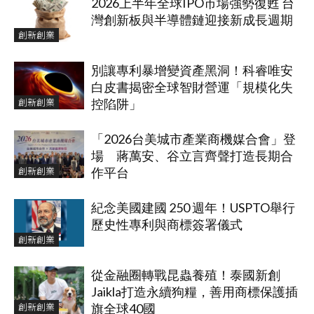
2026上半年全球IPO市場強勢復甦 台
灣創新板與半導體鏈迎接新成長週期
創新創業
別讓專利暴增變資產黑洞！科睿唯安
白皮書揭密全球智財營運「規模化失
創新創業
控陷阱」
「2026台美城市產業商機媒合會」登
場 蔣萬安、谷立言齊聲打造長期合
創新創業
作平台
紀念美國建國 250 週年！USPTO舉行
歷史性專利與商標簽署儀式
創新創業
從金融圈轉戰昆蟲養殖！泰國新創
Jaikla打造永續狗糧，善用商標保護插
創新創業
旗全球40國