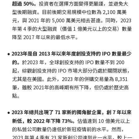
超過 50%
。
投資者在選擇方面變得更嚴謹，並避免大
型後期融資。目前後期交易規模中位數為 2,100 萬美
元，與 2021 年的 5,000 萬美元相去甚遠。同時，2023
年第 4 季的大型融資（價值 1 億美元以上的交易）數量
降至 2017 年以來的最低水平。
2023
年是
自 2013
年以來年度創投支持的 IPO
數量最少
●
的
。
於2023 年，全球創投支持的 IPO 數量不到 200
起，綜觀創投支持的 IPO 市場大部分仍處於關閉狀態，
尤其是在美國。此外，2023 年的併購交易量為 8,351
筆，雖較 2021年的高峰期有所下降，但仍處於歷史高
點。
2023
年
總共
出現
了 71
家新
的
獨角獸企業，創 7
年
以
來
●
新低，較 2022
年下降 73%
。
估值達到 10 億美元以上
的私營公司數量仍遠低於新冠疫情前的水平。然而，
2023 年第 4 季有 23 家新創公司達到此一水平，較上一