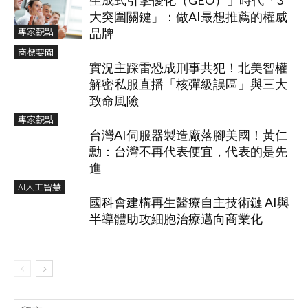
生成式引擎優化（GEO）」時代「3
大突圍關鍵」：做AI最想推薦的權威
專家觀點
品牌
商標要聞
實況主踩雷恐成刑事共犯！北美智權
解密私服直播「核彈級誤區」與三大
致命風險
專家觀點
台灣AI伺服器製造廠落腳美國！黃仁
勳：台灣不再代表便宜，代表的是先
進
AI人工智慧
國科會建構再生醫療自主技術鏈 AI與
半導體助攻細胞治療邁向商業化