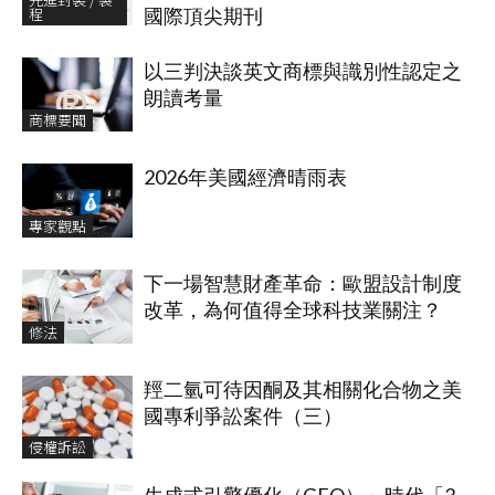
程
國際頂尖期刊
以三判決談英文商標與識別性認定之
朗讀考量
商標要聞
2026年美國經濟晴雨表
專家觀點
下一場智慧財產革命：歐盟設計制度
改革，為何值得全球科技業關注？
修法
羥二氫可待因酮及其相關化合物之美
國專利爭訟案件（三）
侵權訴訟