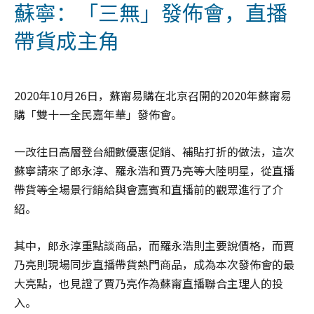
蘇寧：「三無」發佈會，直播
帶貨成主角
2020年10月26日，蘇甯易購在北京召開的2020年蘇甯易
購「雙十一全民嘉年華」發佈會。
一改往日高層登台細數優惠促銷、補貼打折的做法，這次
蘇寧請來了郎永淳、羅永浩和賈乃亮等大陸明星，從直播
帶貨等全場景行銷給與會嘉賓和直播前的觀眾進行了介
紹。
其中，郎永淳重點談商品，而羅永浩則主要說價格，而賈
乃亮則現場同步直播帶貨熱門商品，成為本次發佈會的最
大亮點，也見證了賈乃亮作為蘇甯直播聯合主理人的投
入。