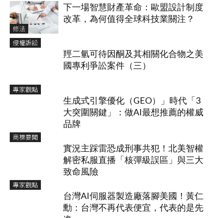
下一場智慧財產革命：歐盟設計制度
改革，為何值得全球科技業關注？
修法
侵權訴訟
羥二氫可待因酮及其相關化合物之美
國專利爭訟案件（三）
專家觀點
生成式引擎優化（GEO）」時代「3
大突圍關鍵」：做AI最想推薦的權威
品牌
商標要聞
實況主踩雷恐成刑事共犯！北美智權
解密私服直播「核彈級誤區」與三大
致命風險
專家觀點
台灣AI伺服器製造廠落腳美國！黃仁
勳：台灣不再代表便宜，代表的是先