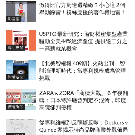
做得比官方周邊還精緻？小心這 2 個
舉動踩雷！粉絲應援的著作權地雷！
影音館
USPTO 最新研究：智財權密集型產業
驅動全美44%經濟產值 提供逾三分之
專利要聞
一高薪就業機會
【北美智權報 409期】火熱出刊：智
財治理新時代：當專利規模成為管理
智權要聞
挑戰
ZARA v. ZORA「商標大戰」６年後翻
轉：日本特許廳曾判定不混淆，印度
侵權訴訟
高院卻判侵權
從專利維權到反壟斷反噬：Deckers v.
Quince 案揭示時尚品牌商業外觀佈局