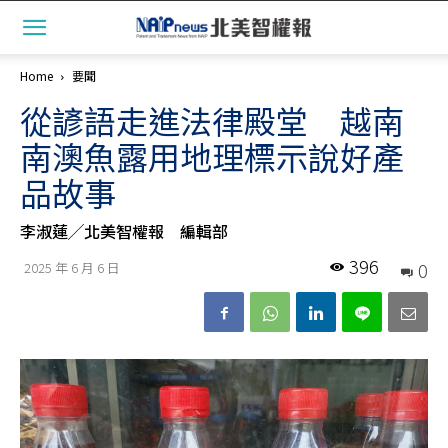
Home
要聞
從諺語走進法律殿堂 越南
南澳魚露用地理標示說好產
品故事
李淑蓮╱北美智權報 編輯部
396
0
2025 年 6 月 6 日