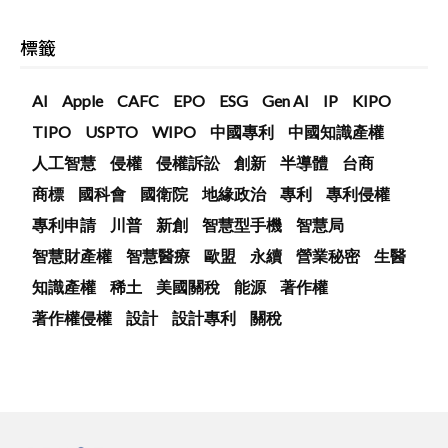
標籤
AI
Apple
CAFC
EPO
ESG
Gen AI
IP
KIPO
TIPO
USPTO
WIPO
中國專利
中國知識產權
人工智慧
侵權
侵權訴訟
創新
半導體
台商
商標
國科會
國衛院
地緣政治
專利
專利侵權
專利申請
川普
新創
智慧型手機
智慧局
智慧財產權
智慧醫療
歐盟
永續
營業秘密
生醫
知識產權
稀土
美國關稅
能源
著作權
著作權侵權
設計
設計專利
關稅