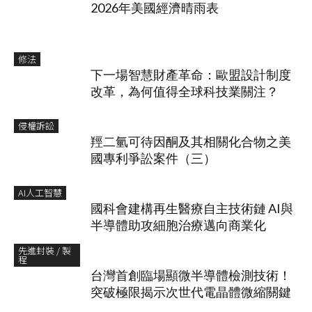
2026年美國經濟晴雨表
修法
下一場智慧財產革命：歐盟設計制度
改革，為何值得全球科技業關注？
侵權訴訟
羥二氫可待因酮及其相關化合物之美
國專利爭訟案件（三）
AI人工智慧
國科會建構再生醫療自主技術鏈 AI與
半導體助攻細胞治療邁向商業化
先進封裝 / 製
程
台灣首創臨場顯微半導體檢測技術！
突破極限揭示次世代電晶體微縮關鍵