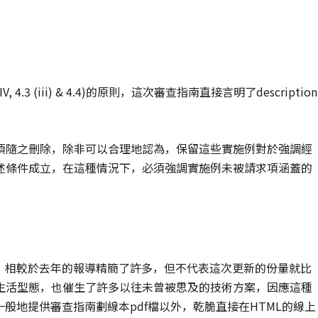
, 4.3 (iii) & 4.4)的原則，這次審查指南直接言明了description
須隨之刪除，除非可以合理地認為，保留這些實施例對於強調經
述條件成立，在這種情況下，必須強調實施例未被請求項涵蓋的
要，相較於去年的報導精簡了許多，但不代表這次更新的份量就比
生活型態，也催生了許多以往未曾被思及的技術方案，因應這種
般地提供審查指南劃線本pdf檔以外，乾脆直接在HTML的線上