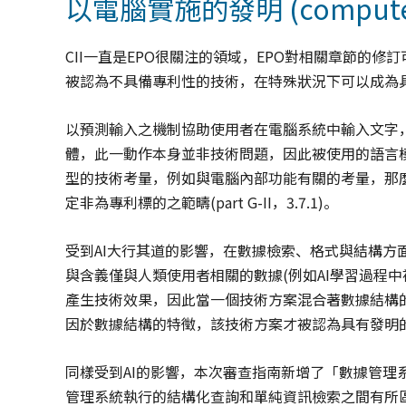
以電腦實施的發明 (computer-i
CII一直是EPO很關注的領域，EPO對相關章節的
被認為不具備專利性的技術，在特殊狀況下可以成為
以預測輸入之機制協助使用者在電腦系統中輸入文字
體，此一動作本身並非技術問題，因此被使用的語言
型的技術考量，例如與電腦內部功能有關的考量，那麼可能
定非為專利標的之範疇(part G-II，3.7.1)。
受到AI大行其道的影響，在數據檢索、格式與結構方面(pa
與含義僅與人類使用者相關的數據(例如AI學習過程中
產生技術效果，因此當一個技術方案混合著數據結構
因於數據結構的特徵，該技術方案才被認為具有發明的技術性 (te
同樣受到AI的影響，本次審查指南新增了「數據管理系統與資
管理系統執行的結構化查詢和單純資訊檢索之間有所區