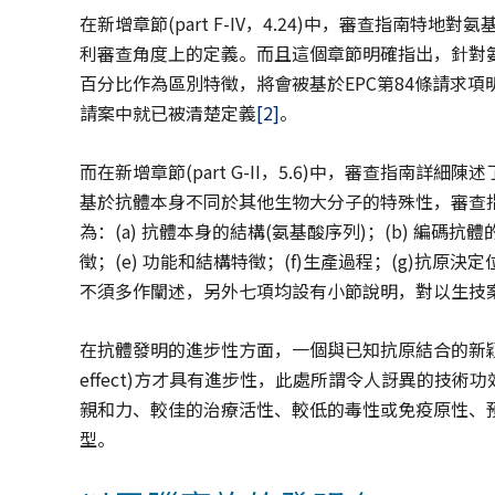
在新增章節(part F-IV，4.24)中，審查指南
利審查角度上的定義。而且這個章節明確指出，針對氨基酸
百分比作為區別特徵，將會被基於EPC第84條請求
請案中就已被清楚定義
[2]
。
而在新增章節(part G-II，5.6)中，審查指南
基於抗體本身不同於其他生物大分子的特殊性，審查指
為：(a) 抗體本身的結構(氨基酸序列)；(b) 編碼抗
徵；(e) 功能和結構特徵；(f)生產過程；(g)抗原
不須多作闡述，另外七項均設有小節說明，對以生技
在抗體發明的進步性方面，一個與已知抗原結合的新穎抗體必須要
effect)方才具有進步性，此處所謂令人訝異的技
親和力、較佳的治療活性、較低的毒性或免疫原性、
型。