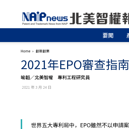
北
美
智
權
要聞
報
│
專
Home
創新創業
利
2021年EPO審查指
申
請
│
喻韜／北美智權 專利工程研究員
商
標
2021 年 3 月 24 日
申
請
│
侵
權
分
世界五大專利局中，EPO雖然不以申請
析