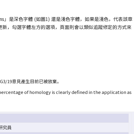
tions」是深色字體 (如圖1) 還是淺色字體，如果是淺色，代表該章
更新，勾選字體左方的選項，頁面則會以類似追蹤修定的方式來
，因G3/19意見產生目前已被放棄。
ercentage of homology is clearly defined in the application as
研究員