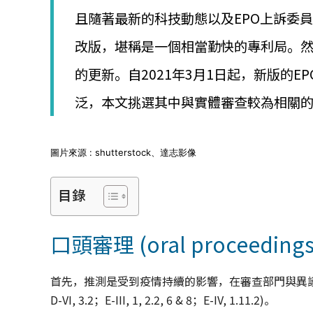
│
且隨著最新的科技動態以及EPO上訴委員
智
財
改版，堪稱是一個相當勤快的專利局。然
權
顧
的更新。自2021年3月1日起，新版的
問
│
泛，本文挑選其中與實體審查較為相關
專
利
佈
局
圖片來源 : shutterstock、達志影像
│
美
目錄
國
專
利
口頭審理 (oral proceeding
首先，推測是受到疫情持續的影響，在審查部門與異議部門的
D-VI, 3.2；E-III, 1, 2.2, 6 & 8；E-IV, 1.11.2)。