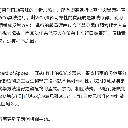
e，ViCo)用作口頭審理的「新常態」，所有即將進行之審查與異議程序
iCo無法進行。對ViCo技術可靠性的質疑或是無法取得、使用
謂構成反對以ViCo進行的嚴重理由包含了與參與口頭審理之人有
有視力障礙，而無法作為代表人在螢幕上進行口頭審理，這種實
查，這種程序原因。
ard of Appeal，EBA) 作出的G3/19意見，審查指南的多個部分
) 隨之更新。生產動植物之主要生物學方法本就不具可專利性，G3/19意見則是
物學方法獲得之動植物的產物。然而，相關法規，即施行細則第
8條第(2)項
[1]
與G3/19意見對2017年7月1日就已獲准的專利或
生回溯效力。
指南更新了兩個相關主題。