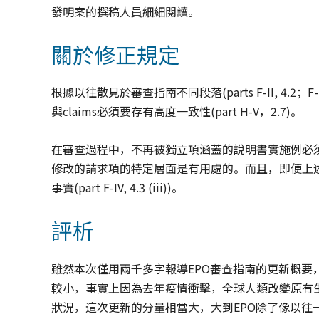
發明案的撰稿人員細細閱讀。
關於修正規定
根據以往散見於審查指南不同段落(parts F-II, 4.2；F-IV
與claims必須要存有高度一致性(part H-V，2.7)。
在審查過程中，不再被獨立項涵蓋的說明書實施例必
修改的請求項的特定層面是有用處的。而且，即便上
事實(part F-IV, 4.3 (iii))。
評析
雖然本次僅用兩千多字報導EPO審查指南的更新概
較小，事實上因為去年疫情衝擊，全球人類改變原有
狀況，這次更新的分量相當大，大到EPO除了像以往一