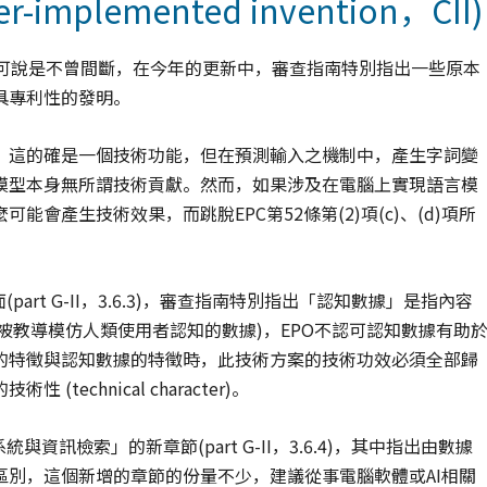
mplemented invention，CII)
修訂可說是不曾間斷，在今年的更新中，審查指南特別指出一些原本
具專利性的發明。
，這的確是一個技術功能，但在預測輸入之機制中，產生字詞變
模型本身無所謂技術貢獻。然而，如果涉及在電腦上實現語言模
會產生技術效果，而跳脫EPC第52條第(2)項(c)、(d)項所
rt G-II，3.6.3)，審查指南特別指出「認知數據」是指內容
被教導模仿人類使用者認知的數據)，EPO不認可認知數據有助
的特徵與認知數據的特徵時，此技術方案的技術功效必須全部歸
chnical character)。
訊檢索」的新章節(part G-II，3.6.4)，其中指出由數據
別，這個新增的章節的份量不少，建議從事電腦軟體或AI相關