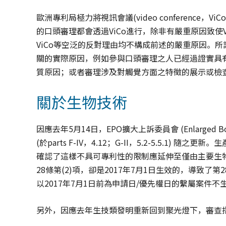
歐洲專利局極力將視訊會議(video conferenc
的口頭審理都會透過ViCo進行，除非有嚴重原因致使V
ViCo等空泛的反對理由均不構成前述的嚴重原因。所
關的實際原因，例如參與口頭審理之人已經過證實具
質原因；或者審理涉及對觸覺方面之特徵的展示或檢
關於生物技術
因應去年5月14日，EPO擴大上訴委員會 (Enlarged Bo
(於parts F-IV，4.12；G-II，5.2-5.5.1
確認了這樣不具可專利性的限制應延伸至僅由主要生
28條第(2)項，卻是2017年7月1日生效的，導致了第2
以2017年7月1日前為申請日/優先權日的繫屬案件不
另外，因應去年生技類發明重新回到聚光燈下，審查