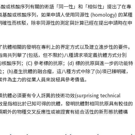
特地對氨基酸或核酸序列有關的術語「同一性」和「相似性」提出了在專
或核酸序列，如果申請人使用同源性 (homology) 的某種
項明確性而核駁，除非同源性的測定與計算已經在提出申請時在申
詳細陳述了抗體相關的發明在專利上的界定方式以及建立進步性的要件。
南共列舉了(包括，但不限於)八種請求項定義抗體方式分別
體的核酸序列；(C) 參考標的抗原；(d) 標的抗原與進一步的功能特
決定位；(h)產生抗體的融合瘤，這八種方式中除了(b)項已臻明確，
案件為主力的從業人員來說極具參考價值。
有令人訝異的技術功效(surprising technical
術功效是指相比於已知可得的抗體，發明抗體對相同抗原具有較佳的
預期外的物種交叉反應性或被證實有結合活性的新形態抗體構