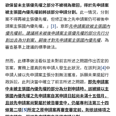
欲保留未主張優先權之部分不被視為撤回，得於先申請案
被主張國內優先權前將該部分申請分割。
此一情況，分割
案不得再被主張優先權，但修正後之先申請案仍可被後申
請案主張國內優先權。」
[3]
，意即
先申請案欲被主張國內
優先權前，建議將未被後申請案主張優先權的部分先行分
割出去為分割案，嗣後才對先申請案主張國內優先權
，為
審查基準上建議的標準做法。
然而，此標準做法看似並未對前言所述之問題作出否定的
答案，實務上還真的有申請人發生此狀況，在該判決
[4]
中
申請人據以先申請案主張分割無法獲准，訴願未果提起行
政訴訟，此判決當中確立了前言所述之問題，
即先申請案
中未被主張國內優先權的部分為分割申請時，該被據以主
張國內優先權之先申請案自其申請日起尚未滿十五個月，
且該先申請案尚繫屬於被告審查中，仍屬專利法第三十四
條第二項
[5]
所定之原申請案再審查審定前，則依該條項之