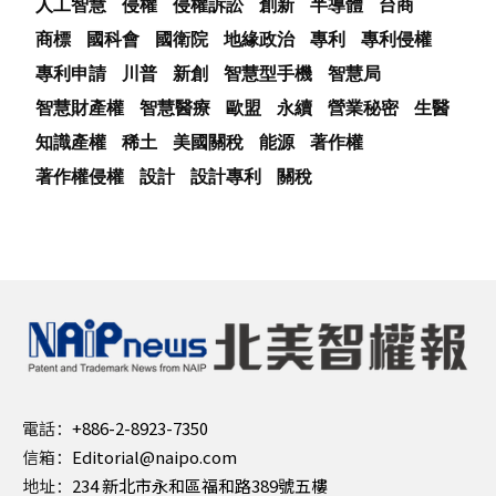
人工智慧
侵權
侵權訴訟
創新
半導體
台商
商標
國科會
國衛院
地緣政治
專利
專利侵權
專利申請
川普
新創
智慧型手機
智慧局
智慧財產權
智慧醫療
歐盟
永續
營業秘密
生醫
知識產權
稀土
美國關稅
能源
著作權
著作權侵權
設計
設計專利
關稅
電話：
+886-2-8923-7350
信箱：
Editorial@naipo.com
地址：
234 新北市永和區福和路389號五樓