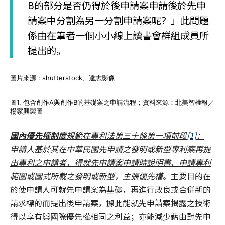
B的部分是否仍得於後申請案申請後於先申
請案中分割為另一分割申請案呢？」此問題
係由在筆者一個小小線上讀書會群組成員所
提出的。
圖片來源 : shutterstock、達志影像
圖1. 包含創作A與創作B的基礎案之申請流程；資料來源：北美智權報／
楊家興製圖
國內優先權制度
規範在專利法第三十條第一項前段
[1]
：
申請人基於其在中華民國先申請之發明或新型專利案再提
出專利之申請者，得就先申請案申請時說明書、申請專利
範圍或圖式所載之發明或新型，主張優先權
。主要目的在
於使申請人可就先申請案為基礎，再進行改良或合併新的
請求標的而提出後申請案，據此能就先申請案揭露之技術
得以享有與國際優先權相同之利益；亦能減少藉由對先申