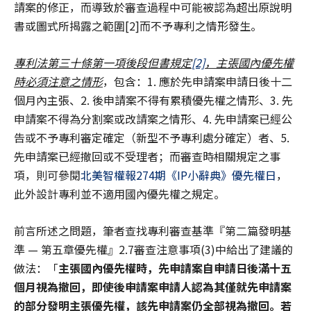
請案的修正，而導致於審查過程中可能被認為超出原說明
書或圖式所揭露之範圍[2]而不予專利之情形發生。
專利法第三十條第一項後段但書規定
[2]
，主張國內優先權
時必須注意之情形
，包含：1. 應於先申請案申請日後十二
個月內主張、2. 後申請案不得有累積優先權之情形、3. 先
申請案不得為分割案或改請案之情形、4. 先申請案已經公
告或不予專利審定確定（新型不予專利處分確定）者、5.
先申請案已經撤回或不受理者；而審查時相關規定之事
項，則可參閱
北美智權報274期《IP小辭典》優先權日
，
此外設計專利並不適用國內優先權之規定。
前言所述之問題，筆者查找專利審查基準『第二篇發明基
準 — 第五章優先權』2.7審查注意事項(3)中給出了建議的
做法：「
主張國內優先權時，先申請案自申請日後滿十五
個月視為撤回，即使後申請案申請人認為其僅就先申請案
的部分發明主張優先權，該先申請案仍全部視為撤回。若