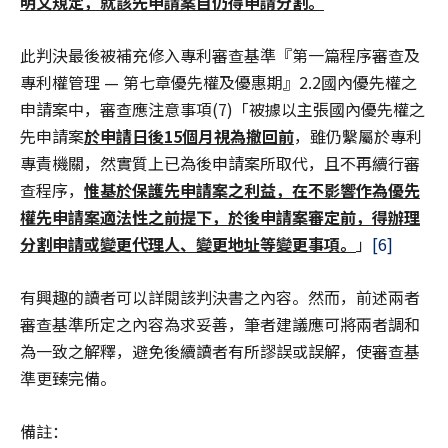
明文規定，就該先申請案自仍得申請分割。
此判決最後被補充修入專利審查基準『第一篇程序審查及
專利權管理 — 第七章優先權及優惠期』2.2國內優先權之
申請案中，審查應注意事項(7)「被據以主張國內優先權之
先申請案
於申請日後
15
個月視為撤回前
，雖仍繫屬於專利
專責機關，然實質上已為後申請案所取代，且不再續行審
查程序，
惟基於保護先申請案之利益，在不影響作為優先
權先申請案適法性之前提下，於後申請案審定前，得辦理
分割申請或變更代理人、變更地址等變更事項。
」
[6]
有興趣的讀者可以詳閱該判決書之內容。然而，前述兩者
審查基準所定之內容為求妥善，筆者建議應可將兩者調和
為一致之解釋，避免後續讀者有所謬誤或誤解，使審查基
準更臻完備。
備註：