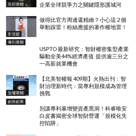
政府要聞
企業全球競爭力之關鍵隱形護城河
做得比官方周邊還精緻？小心這 2 個
舉動踩雷！粉絲應援的著作權地雷！
影音館
專利要聞
USPTO 最新研究：智財權密集型產業
驅動全美44%經濟產值 提供逾三分之
一高薪就業機會
【北美智權報 409期】火熱出刊：智
財治理新時代：當專利規模成為管理
智權要聞
挑戰
創新創業
別讓專利暴增變資產黑洞！科睿唯安
白皮書揭密全球智財營運「規模化失
控陷阱」