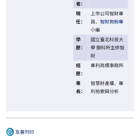
者：
現
上市公司智財專
任：
員、
智財狗粉專
小編
學
國立臺北科技大
歷：
學 服科所主修智
財
經
專利商標事務所
歷：
專
智慧財產權、專
長：
利檢索與分析
友善列印