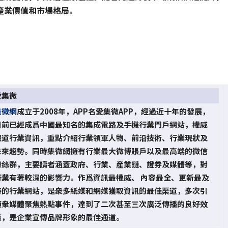
產業價值和市場格局。
愛集微
集微網
成立于2008年，APP名愛集微APP，經過近十年的發展，
目前已經成爲中國最知名的集成電路及手機行業門戶網站，權威
報道行業資訊，重點介紹行業領軍人物、前沿技術、行業現狀及
未來趨勢。同時集微網擁有行業最大微博賬戶以及最高端的微信
粉絲群，主要讀者涵蓋政府、行業、産業鏈、證券及媒體等，對
行業有著較深的影響力。作爲資訊最權威、 內容最全、更新最及
時的行業網站，是衆多紙媒和網媒獲取資訊的最佳渠道，多次引
領衆媒體聚焦熱點事件，達到了二次甚至三次廣泛傳播的良好效
應，是企業宣傳品牌形象的最佳通道。