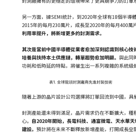
封測廠擁有的更穩定的環境帶來了更具競爭力的訂單
另一方面，據SEMI統計，到2020年全球有18個
2015年的每月230萬片，成長至2020年的每月400萬
利用率提升，將新增更多的封測需求。
其次是當前中國半導體從業者愈加深刻認識到核心技
培養與扶持本土供應鏈，轉單趨勢愈加明顯。
與此同
功耗和低時延的特點，將催生出一系列複雜的系統級
表1. 全球龍頭封測廠商先進封裝技術
隨著上游的晶片設計公司選擇將訂單回流到中國，具
封測產能還未得到滿足，晶片需求仍在不斷擴大，種
心。
自
2020
年開始，長電科技、通富微電、天水華天
建設。
預計將在未來不斷釋放新增產能，打開成長空