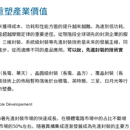
重塑產業價值
來獲得成本、功耗和性能方面的提升越來越難。為達到低功耗、
是超越摩爾定律的重要途徑。從現階段全球領先的封測企業的服
、三維封裝、系統級封裝等先進封裝技術是未來的發展主線，同
進步，從而適應不同的產品應用。
可以說，先進封裝的技術實
（長電、華天）、晶圓級封裝（長電、晶方）、覆晶封裝（長
裝技術上的佈局暫時落後於台積電、英特爾、三星、日月光等行
術壁壘。
Dévelopement
用推動著先進封裝市場的快速成長，在積體電路市場中的占比不斷增
整個市場的50%左右。隨著異構集成逐漸發展成為先進封裝的主要方