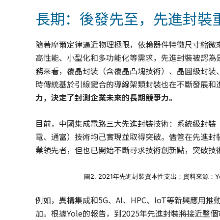
長期：後發先至，先進封裝
隨著摩爾定律逼近物理極限，依賴器件特徵尺寸縮微
高性能、小型化和多功能化等需求，先進封裝被認為
務來看，覆晶封裝（含覆晶凸塊技術）、晶圓級封裝
時傳統基於引線鍵合的導線架類封裝也在不斷發展和
力，決定了封測企業未來的長期競爭力。
目前，中國集成電路三大先進封裝技術：系統級封裝
電、通富）技術均己實現並取得突破。儘管在先進封
業領先者，但也已開始不斷尋求技術創新點，突破技
圖2. 2021年先進封裝資本性支出；資料來源：Yole 
例如，異構集成和5G、AI、HPC、IoT等新興應
加。根據Yole的報告，到2025年先進封裝將接近