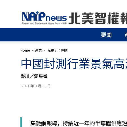
北
美
智
權
要聞
報
│
專
Home
產業
光電 / 半導體
利
中國封測行業景氣高
申
請
│
樂川／愛集微
商
標
2021 年 8 月 11 日
申
請
│
侵
權
分
集微網報導，持續近一年的半導體供應
析