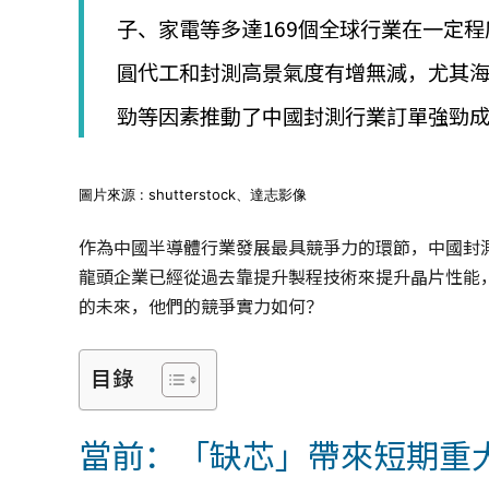
│
子、家電等多達169個全球行業在一定
智
財
圓代工和封測高景氣度有增無減，尤其海
權
顧
勁等因素推動了中國封測行業訂單強勁
問
│
專
利
圖片來源 : shutterstock、達志影像
佈
局
作為中國半導體行業發展最具競爭力的環節，中國封
│
龍頭企業已經從過去靠提升製程技術來提升晶片性能
美
的未來，他們的競爭實力如何？
國
專
利
目錄
當前：「缺芯」帶來短期重