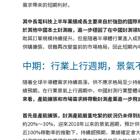
需求帶來的短期利好。
其中長電科技上半年業績成長主要來自於強勁的國際
於其他中國本土封測廠，進一步穩固了在中國封測領
助其訂單規模持續提升。但是隨著半導體行業進入成
併購擴張，很難再改變當前的市場格局，因此短期內
中期：行業上行週期，景氣
隨著全球半導體需求持續高漲，供不應求格局至少持
績預期。在行業景氣上行週期中，中國封測行業整體
來看，產能擴張和市場需求將帶動封測產業進一步飛
首先是產能擴張，封測產能嚴重吃緊的狀況仍未得到
約20%～30%，迎來2018年以來的景氣週期，預
近100%稼動率的推動下，持續超預期，業績確定會