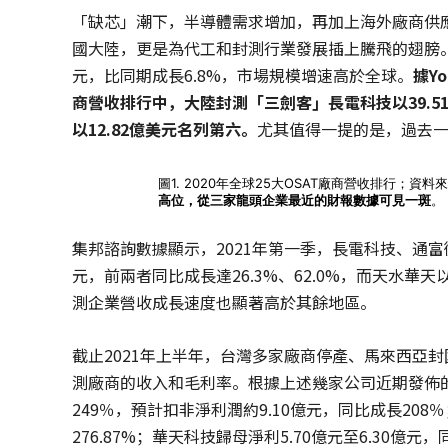
「缺芯」潮下，半導體需求增加，再加上海外廠商供
國大陸，更是為代工和封測行業發展插上騰飛的翅膀。2
元，比同期成長6.8%，市場規模增速高於全球。
據
Yo
商營收排行中，大陸封測「三劍客」長電科技以
39.5
以
12.82
億美元名列第六。
尤其值得一提的是，過去
圖1. 2020年全球25大OSAT廠商營收排行；資料來源：Y
高位，從三家龍頭企業最近的財報數據可見一斑
。
集邦諮詢數據顯示，2021年第一季，長電科技、通富
元，前兩者同比成長達26.3%、62.0%，而天水華
測企業營收成長速度也顯著高於其餘地區。
截止2021年上半年，台灣多家廠商停產、馬來西亞
測廠商的收入和毛利率。根據上述幾家公司近期發佈的
249％，預計扣非淨利潤約9.10億元，同比成長208％
276.87%；華天科技歸母淨利5.70億元至6.30億元