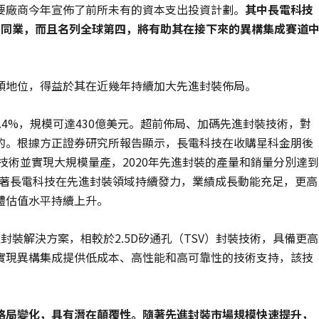
要廠商今年宣佈了前所未有的資本支出投資計劃。
其中長電科技
國同業，而且名列全球第四，將有助其在接下來的異構集成賽道
頭地位，得益於其在近幾年持續加大先進封裝佈局。
9.4%，規模可達430億美元。超前佈局、加碼先進封裝技術，對
的。根據方正證券研究所報告顯示，長電科技在收購星科金朋後
封裝技術並實現大規模量產，2020年先進封裝的產量和銷量分別達到
。隨著長電科技在先進封裝領域持續發力，業績成長動能充足，更高
體估值水平持續上升。
封裝解決方案，相較於2.5D矽通孔（TSV）封裝技術，具備更高
實現異構集成提供低成本、高性能和高可靠性的技術支持，該技
格局變化，具有潛在顛覆性。隨著先進封裝市場規模快速提升，