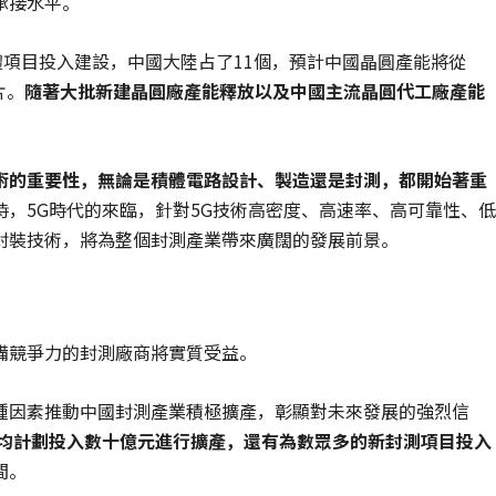
承接水平。
半導體項目投入建設，中國大陸占了11個，預計中國晶圓產能將從
片。
隨著大批新建晶圓廠產能釋放以及中國主流晶圓代工廠產能
術的重要性，無論是積體電路設計、製造還是封測，都開始著重
時，5G時代的來臨，針對5G技術高密度、高速率、高可靠性、低
封裝技術，將為整個封測產業帶來廣闊的發展前景。
備競爭力的封測廠商將實質受益。
種因素推動中國封測產業積極擴產，彰顯對未來發展的強烈信
均計劃投入數十億元進行擴產，還有為數眾多的新封測項目投入
間。