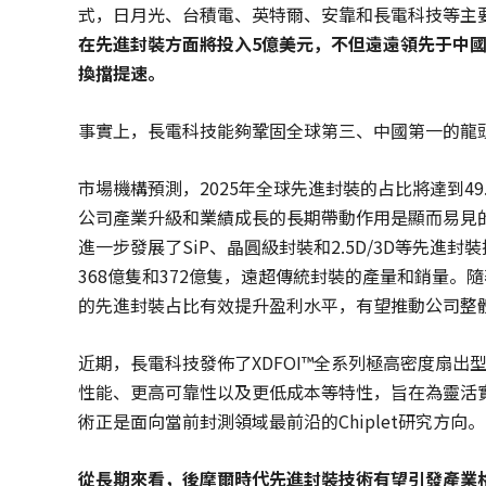
式，日月光、台積電、英特爾、安靠和長電科技等主
在先進封裝方面將投入
5
億美元，不但遠遠領先于中
換擋提速。
事實上，長電科技能夠鞏固全球第三、中國第一的龍
市場機構預測，2025年全球先進封裝的占比將達到4
公司產業升級和業績成長的長期帶動作用是顯而易見
進一步發展了SiP、晶圓級封裝和2.5D/3D等先進
368億隻和372億隻，遠超傳統封裝的產量和銷量
的先進封裝占比有效提升盈利水平，有望推動公司整
近期，長電科技發佈了XDFOI™全系列極高密度扇出型
性能、更高可靠性以及更低成本等特性，旨在為靈活
術正是面向當前封測領域最前沿的Chiplet研究方向。
從長期來看，後摩爾時代先進封裝技術有望引發產業