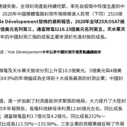
應鏈失衡，全球封測產能持續吃緊，率先自疫情中恢復生產的中
020年中國積體電路封測市場規模達人民幣（下同）2510億
le Dévelopement
發佈的最新報告，
2020
年全球
25
大
OSAT
廠
1
億美元名列第三，通富微電以
16.23
億美元名列第五，天水華天
一年的中國封測三強的成長主要來源於先進封裝的成長。
ole Dévelopement
今年以來中國封測市場景氣繼續維持
微電及天水華天營收分別上升至10.3億美元、5億美元與4億美
天以64.9%的年增幅成為全球前十大成長最高的封測企業；中國封
封國，進一步加劇了封測產能供求緊張的格局，大力提升了大陸封
半年報預告，長電科技歸母淨利潤12.80億元左右，同比成長
；通富微電盈利3.7億元至4.2億元，同比成長232%～
，同比成長113.50%～135.98%。三家企業的亮眼業績反映了市場