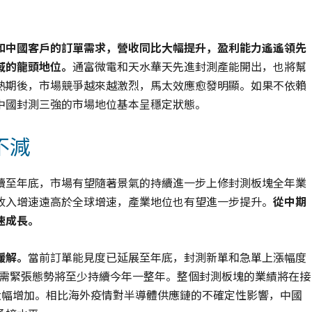
和中國客戶的訂單需求，營收同比大幅提升，盈利能力遙遙領先
域的龍頭地位。
通富微電和天水華天先進封測產能開出，也將幫
熟期後，市場競爭越來越激烈，馬太效應愈發明顯。如果不依賴
中國封測三強的市場地位基本呈穩定狀態。
不減
續至年底，市場有望隨著景氣的持續進一步上修封測板塊全年業
收入增速遠高於全球增速，產業地位也有望進一步提升。
從中期
速成長。
緩解。
當前訂單能見度已延展至年底，封測新單和急單上漲幅度
計供需緊張態勢將至少持續今年一整年。整個封測板塊的業績將在接
大幅增加。相比海外疫情對半導體供應鏈的不確定性影響，中國