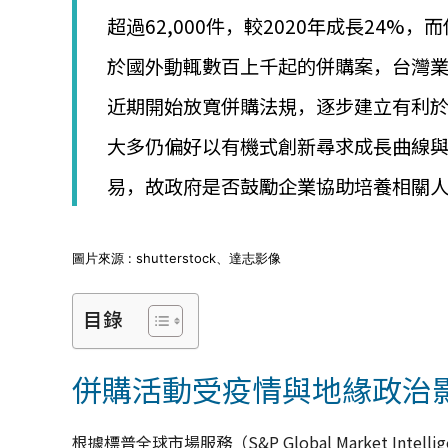
│
超過62,000件，較2020年成長24%
智
財
於國外動輒數百上千起的併購案，台灣
權
顧
近期開始放寬併購法規，逐步建立有利
問
│
大多仍偏好以有機式創新尋求成長曲線
專
利
易，故政府是否鼓勵企業協助培養相關
佈
局
│
美
圖片來源 : shutterstock、達志影像
國
專
目錄
利
併購活動受疫情與地緣政治
根據標普全球市場服務（S&P Global Market In