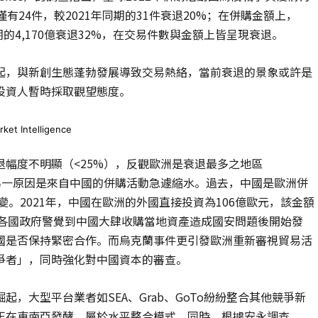
24件，較2021年同期的31件衰退20%；在併購金額上，
期的4,170億衰退32%，在交易件數與金額上皆呈現衰退。
起，與新創生態蓬勃發展導致交易熱絡，當前衰退的景象或許是
投資人暫時採取觀望態度。
Intelligence
幅度不明顯（<25%），反觀歐洲是衰退最多之地區
另一原因是來自中國的併購活動急遽縮水。過去，中國是歐洲併
變。2021年，中國在歐洲的外國直接投資為106億歐元，該金額
在歐洲各國政府警覺到中國大肆收購當地資產造成國安問題後開始發
國是否保持緊密合作。而烏克蘭事件更引發歐洲重新審視貿易活
爭者」，同時強化對中國資本的審查。
，大型平台業者如SEA、Grab、GoTo紛紛整合其他競爭新
正在東南亞發酵，屬於水平整合模式。同時，根據安永調查，