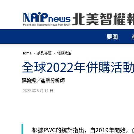
北
美
智
權
要聞
報
│
專
Home
系列專題
地緣政治
利
全球2022年併購活
申
請
│
蘇翰揚╱產業分析師
商
標
2022 年 5 月 11 日
申
請
│
侵
權
分
根據PWC的統計指出，自2019年開始
析