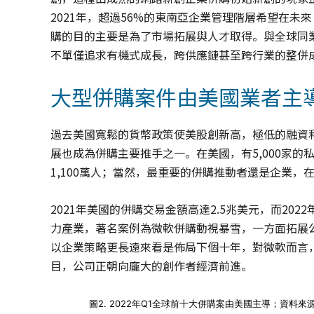
2021年，超過56%的東南亞企業管理階層希望在未來 
購的目的主要是為了市場拓展與人才取得。與全球同
不單僅追求有機式成長，跨供應鏈甚至跨行業的整併
大型併購案件由美國業者主
過去美國寬鬆的貨幣政策使美股創新高，極低的融資
展也成為併購主要推手之一。在美國，有5,000家的私
1,100萬人；當然，最重要的併購推動者還是企業
2021年美國的併購交易金額高達2.5兆美元，而20
力產業，著名案例為微軟併購動視暴雪，一方面拓展
以企業策略更長遠來看是佈局下個十年，對微軟而言
目，公司正朝向龐大的創作者經濟前進。
圖2. 2022年Q1全球前十大併購案由美國主導；資料來源：S&P Gl