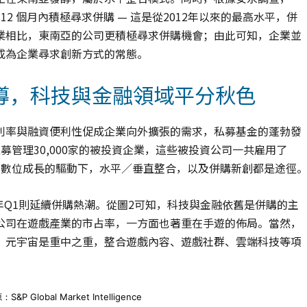
12 個月內積極尋求併購 — 這是從2012年以來的最高水平，併
業相比，東南亞的公司更積極尋求併購機會；由此可知，企業並
成為企業尋求創新方式的常態。
導，科技與金融領域平分秋色
利率與融資便利性促成企業向外擴張的需求，私募基金的蓬勃發
募管理30,000家的被投資企業，這些被投資公司一共雇用了
，在數位成長的驅動下，水平／垂直整合，以及併購新創都是途徑
22年Q1則延續併購熱潮。從圖2可知，科技與金融依舊是併購的主
公司在遊戲產業的市占率，一方面也著重在手遊的佈局。當然，
，元宇宙是重中之重，整合遊戲內容、遊戲社群、雲端科技等項
obal Market Intelligence