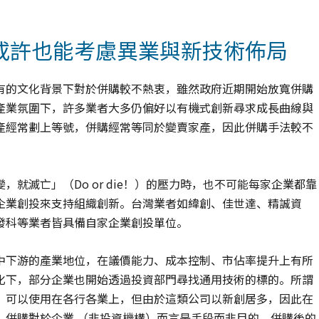
或許也能考慮異業與新技術佈局
有的文化背景下對於併購較不熱衷，雖然政府近期開始放寬併購
產業氛圍下，許多業者大多仍偏好以有機式創新尋求成長曲線與
產經常劃上等號，併購經常等同於變賣家產，因此併購手法較不
就滅亡」（Do or die！）的壓力時，也不可能每家企業都靠
企業創投來支持組織創新。台灣業者如緯創、佳世達、精誠資
發科等業者皆具備自家企業創投單位。
中下游的產業地位，在議價能力、成本控制、市佔率提升上有所
化下，部分企業也開始透過投資部門尋找通用技術的標的。所謂
，可以使用在各行各業上，但由於這類公司以新創居多，因此在
，併購對於企業 （非投資機構）而言是手段而非目的，併購後的