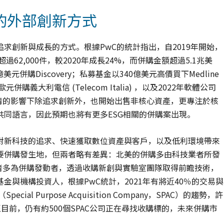
的外部創新方式
求創新與成長的方式。根據PwC的統計指出，自2019年開始，
62,000件，較2020年成長24%，而併購金額超過5.1兆美
元併購Discovery；私募基金以340億美元高價買下Medline
元併購義大利電信 (Telecom Italia) ，以及2022年軟體公司
t。企業在疫情的影響下除追求創新外，也開始出售非核心資產，更專注於核
同語言，因此預期也將有更多ESG相關的併購案出現。
對新科技的追求、快速獲取數位資產與客戶，以及低利環境帶來
要併購發生地，但兩者略有差異：北美的併購多由科技業者所發
soft等業者多為併購發動者，透過收購新創與實驗室團隊取得前瞻技術，
與機構投資人，根據PwC統計，2021年有將近40％的交易與
l Purpose Acquisition Company，SPAC）的趨勢，許
至目前，仍有約500個SPAC公司正在尋找收購標的，未來併購市