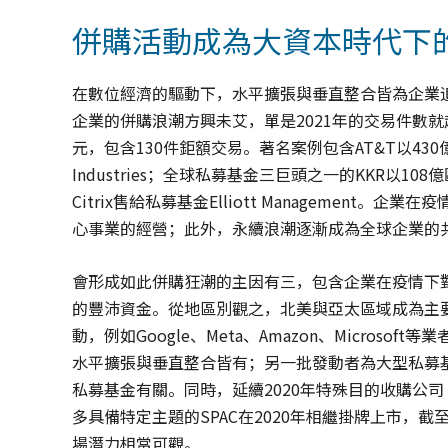
併購活動成為大資本時代下
在數位經濟的驅動下，水平擴張與垂直整合皆為企業追
企業的併購浪潮方興未艾，單是2021年的交易件數就超過
元，包含130件鉅額交易。著名案例包含AT&T以430億美
Industries；全球私募基金三巨頭之一的KKR以108億歐
Citrix售給私募基金Elliott Managemen
心事業的經營；此外，永續浪潮逐漸成為全球企業的共
會形成如此併購狂潮的主因有三，包含企業在疫情下
的豐沛資金。從地區別觀之，北美與亞太區域成為主
動，例如Google、Meta、Amazon、Micro
水平擴張與垂直整合皆有；另一批發動者為大型私募基金
私募基金有關。同時，延續2020年特殊目的收購公司（Specia
多具備特定主題的SPAC在2020年相繼掛牌上市，截
場潛力相當可觀。