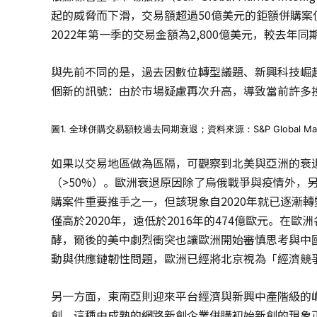
起的威脅而下滑，交易額超過50億美元的鉅額併購案僅有
2022年第一季的交易金額為2,800億美元，較去年同
與先前不同的是，過去因數位轉型議題、新興科技崛
個新的訊號：由於市場疑慮再次升高，導致當前許多
圖1. 全球併購交易額較過去同期衰退；資料來源：S&P Global Market 
如果以交易地區做為區隔，可觀察到北美與亞洲的衰退
（>50%）。歐洲衰退原因除了烏俄戰爭與疫情外，
購案件重要推手之一，但該現象自2020年就已逐漸轉
僅高於2020年，遠低於2016年的474億歐元。
酵，爾後的美中劇烈衝突也讓歐洲開始審慎思考與中
動與供應鏈韌性問題，歐洲已經將北京視為「經濟競
另一方面，東南亞則迎來平台經濟與新興中產階級的崛起
創，這種由成熟的網路新創企業併購初始新創的現象