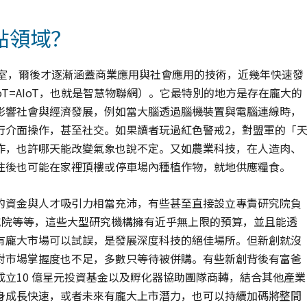
點領域？
的實驗室，爾後才逐漸涵蓋商業應用與社會應用的技術，近幾年快速發
oT=AIoT，也就是智慧物聯網）。它最特別的地方是存在龐大的
影響社會與經濟發展，例如當大腦透過腦機裝置與電腦連線時，
行介面操作，甚至社交。如果讀者玩過紅色警戒2，對盟軍的「
作，也許哪天能改變氣象也說不定。又如農業科技，在人造肉、
往後也可能在家裡頂樓或停車場內種植作物，就地供應糧食。
的資金與人才吸引力相當充沛，有些甚至直接設立專責研究院負
、微軟研究院等等，這些大型研究機構擁有近乎無上限的預算，並且能透
有龐大市場可以試誤，是發展深度科技的絕佳場所。但新創就沒
對市場掌握度也不足，多數只等待被併購。有些新創背後有富爸
立10 億星元投資基金以及孵化器協助團隊商轉，結合其他產業
身成長快速，或者未來有龐大上市潛力，也可以持續加碼將整間