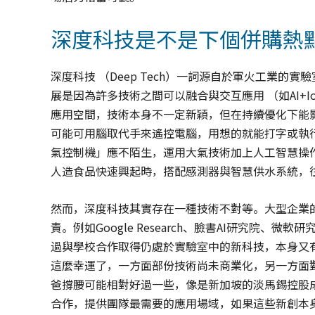
深度科技是不是下個併購熱
深度科技 （Deep Tech）一詞源自於軍火工業
展是因為許多技術之間可以融合與交互應用 （如AI+I
應用空間，技術本身不一定新穎，但在持續優化下能
可能可用腦取代手來遙控電腦，用想的就能打字或執
氣控制機」應不陌生，運用大氣技術加上人工智慧操
人造食品快速興起時，搭配感測器與智慧供水系統，
然而，深度科技其實存在一種技術不對等。大型企業
責。例如Google Research、臉書AI研究院
過與學校合作取得仍處於實驗室中的新科技，本身又
這麼幸運了，一方面部份技術尚未商業化，另一方面
爸撐腰可能相對好過一些，像是新加坡的淡馬錫控股成
合作，提供團隊最需要的應用場域，如果這些新創本