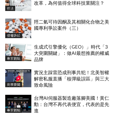
改革，為何值得全球科技業關注？
修法
羥二氫可待因酮及其相關化合物之美
國專利爭訟案件（三）
侵權訴訟
生成式引擎優化（GEO）」時代「3
大突圍關鍵」：做AI最想推薦的權威
專家觀點
品牌
實況主踩雷恐成刑事共犯！北美智權
解密私服直播「核彈級誤區」與三大
商標要聞
致命風險
台灣AI伺服器製造廠落腳美國！黃仁
勳：台灣不再代表便宜，代表的是先
專家觀點
進