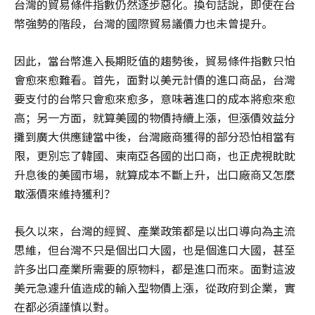
台灣的貿易條件指數仍然逐步惡化。換句話說，即使在台
幣強勢的階段，台灣的國際貿易議價力也未曾提升。
因此，當台幣進入長期貶值的趨勢後，貿易條件指數只怕
會愈來愈難看。首先，面對以美元計價的進口商品，台灣
要支付的台幣只會愈來愈多，意味著進口的成本將愈來愈
高；另一方面，就算美國的物價持續上漲，但漲價效益分
攤到廣大供應鏈當中後，台灣廠商獲得的部分恐怕相當有
限，更別忘了韓國、東南亞各國的出口商，也正虎視眈眈
升息後的美國市場，就算成本不斷上升，出口廠商又怎麼
敢漲價來維持獲利？
長久以來，台灣的經貿、產業政策都是以出口導向為主流
思維，但台灣不只是個出口大國，也是個進口大國，甚至
許多出口產業所需要的原物料，都是進口而來。面對這波
美元急遽升值造成的輸入型物價上漲，從政府到企業，實
在都必須謹慎以對。