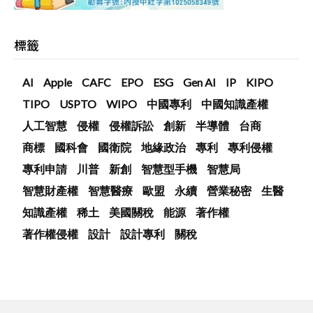
標籤
AI
Apple
CAFC
EPO
ESG
Gen AI
IP
KIPO
TIPO
USPTO
WIPO
中國專利
中國知識產權
人工智慧
侵權
侵權訴訟
創新
半導體
台商
商標
國科會
國衛院
地緣政治
專利
專利侵權
專利申請
川普
新創
智慧型手機
智慧局
智慧財產權
智慧醫療
歐盟
永續
營業秘密
生醫
知識產權
稀土
美國關稅
能源
著作權
著作權侵權
設計
設計專利
關稅