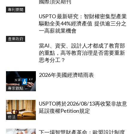
國際頂尖期刊
專利要聞
USPTO 最新研究：智財權密集型產業
驅動全美44%經濟產值 提供逾三分之
一高薪就業機會
產業政府
當AI、資安、設計人才都成了教育部
的重點，高等教育治理是否需要重新
思考分工？
2026年美國經濟晴雨表
專家觀點
USPTO將於2026/08/13再收緊非故意
延誤復權Petition規定
修法
下一場智慧財產革命：歐盟設計制度