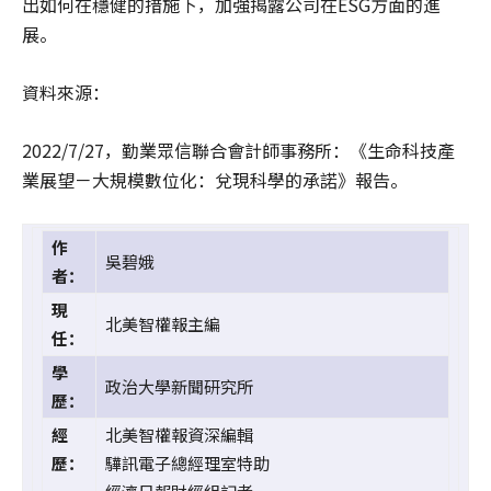
出如何在穩健的措施下，加強揭露公司在ESG方面的進
展。
資料來源：
2022/7/27，勤業眾信聯合會計師事務所：《生命科技產
業展望－大規模數位化：兌現科學的承諾》報告。
作
吳碧娥
者：
現
北美智權報主編
任：
學
政治大學新聞研究所
歷：
經
北美智權報資深編輯
歷：
驊訊電子總經理室特助