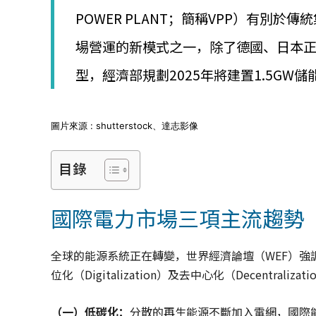
│
POWER PLANT；簡稱VPP）有別
智
財
場營運的新模式之一，除了德國、日本
權
顧
型，經濟部規劃2025年將建置1.5GW儲
問
│
專
利
圖片來源 : shutterstock、達志影像
佈
局
目錄
│
美
國
國際電力市場三項主流趨勢
專
利
全球的能源系統正在轉變，世界經濟論壇（WEF）強調未來
位化（Digitalization）及去中心化（Decentralizat
（一）低碳化：
分散的再生能源不斷加入電網，國際能源署