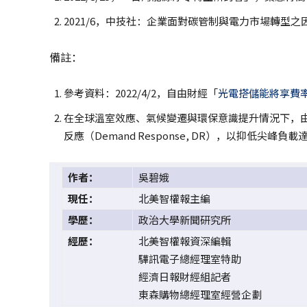
2021/6，中技社：企業面對碳管制與電力市場轉型之
備註：
參考資料：2022/4/2，自由財經「
光電搭儲能將享費率
在全球溫室效應、氣候變遷與環保意識提升情況下，
反應（Demand Response, DR），以抑低
作者：
吳碧娥
現任：
北美智權報主編
學歷：
政治大學新聞研究所
經歷：
北美智權報資深編輯
驊訊電子總經理室特助
經濟日報財經組記者
東森購物總經理室經營企劃