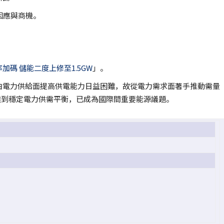
因應與商機。
加碼 儲能二度上修至1.5GW
」。
由電力供給面提高供電能力日益困難，故從電力需求面著手推動需量
尖峰負載達到穩定電力供需平衡，已成為國際間重要能源議題。