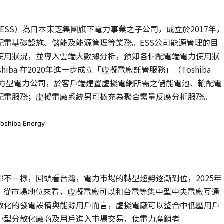
orporation（ESS）為日本東芝集團旗下電力事業之子公司，成立於2017年
電基礎設施、儲能及能源管理等業務。ESS公司能源管理的目
使用狀況，並導入雲端大數據分析，預知各個配電端電力使用狀
ba 在2020年進一步成立「虛擬電廠託管服務」（Toshiba
源電廠及地方型電力公司，於客戶端建置虛擬電網所需之儲能電池、輸配電
配電服務；虛擬電廠系統另可擴充為聚合需量反應分析服務。
hiba Energy
不一樣，回頭看台灣，電力市場的轉型趨勢逐漸到位，2025年
廠。從市場地位來看，虛擬電廠可以和台電等集中型中央電廠互通
散化的發電設備與能源用戶而言，虛擬電廠可以整合中低壓用戶
小型分散化廠商及用戶進入市場交易，使電力產銷者