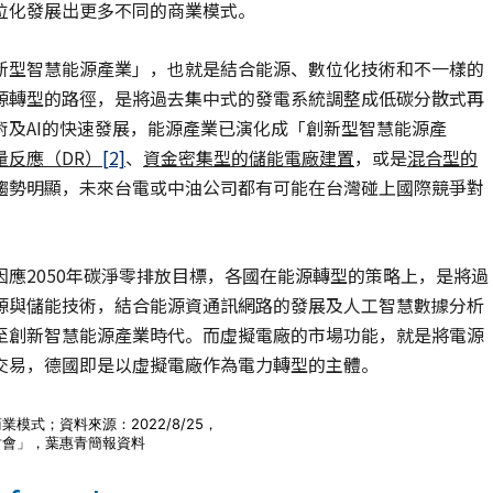
位化發展出更多不同的商業模式。
新型智慧能源產業」，也就是結合能源、數位化技術和不一樣的
源轉型的路徑，是將過去集中式的發電系統調整成低碳分散式再
及AI的快速發展，能源產業已演化成「創新型智慧能源產
量反應（
DR
）
[2]
、
資金密集型的儲能電廠建置
，或是
混合型的
趨勢明顯，未來台電或中油公司都有可能在台灣碰上國際競爭對
應2050年碳淨零排放目標，各國在能源轉型的策略上，是將過
源與儲能技術，結合能源資通訊網路的發展及人工智慧數據分析
至創新智慧能源產業時代。而虛擬電廠的市場功能，就是將電源
交易，德國即是以虛擬電廠作為電力轉型的主體。
業模式；資料來源：2022/8/25，
討會」，葉惠青簡報資料