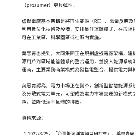
（prosumer）更具彈性。
虛擬電廠基本架構是將再生能源（RE）、需量反應
利用數位化技術及設備，安排最佳運轉模式，在市場
可在工業區、科學園區或社區內實施。
葉惠青也提到，大同集團正在規劃虛擬電廠架構，建
源用戶到區域能管體系的整合運用，並投入能源系統
運商，主要業務商業模式為發售電整合、提供電力與
葉惠青認為，電力市場正在變革，創新型智慧能源系
及分散式電力單元，可望成為電力市場營運的新模式
擇，並降低溫室氣體的排放。
資料來源：
2022/8/25，「台灣能源淨零轉型研討會」，葉惠青