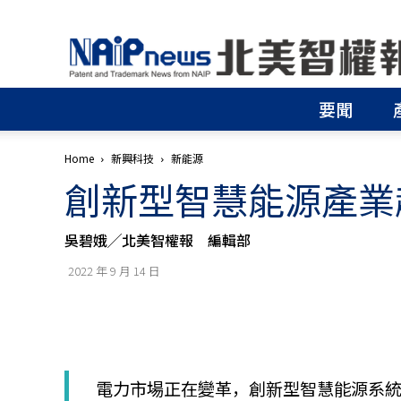
北
美
智
權
要聞
報
│
專
Home
新興科技
新能源
利
創新型智慧能源產業
申
請
│
吳碧娥╱北美智權報 編輯部
商
標
2022 年 9 月 14 日
申
請
│
侵
權
分
電力市場正在變革，創新型智慧能源系統未
析