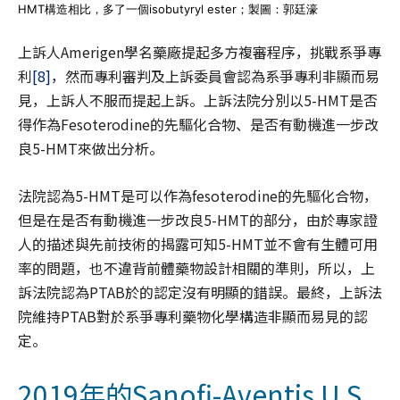
HMT構造相比，多了一個isobutyryl ester；製圖：郭廷濠
上訴人Amerigen學名藥廠提起多方複審程序，挑戰系爭專
利
[8]
，然而專利審判及上訴委員會認為系爭專利非顯而易
見，上訴人不服而提起上訴。上訴法院分別以5-HMT是否
得作為Fesoterodine的先驅化合物、是否有動機進一步改
良5-HMT來做出分析。
法院認為5-HMT是可以作為fesoterodine的先驅化合物，
但是在是否有動機進一步改良5-HMT的部分，由於專家證
人的描述與先前技術的揭露可知5-HMT並不會有生體可用
率的問題，也不違背前體藥物設計相關的準則，所以，上
訴法院認為PTAB於的認定沒有明顯的錯誤。最終，上訴法
院維持PTAB對於系爭專利藥物化學構造非顯而易見的認
定。
2019年的Sanofi-Aventis U.S.,