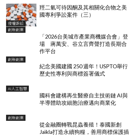
羥二氫可待因酮及其相關化合物之美
國專利爭訟案件（三）
侵權訴訟
創新創業
「2026台美城市產業商機媒合會」登
場 蔣萬安、谷立言齊聲打造長期合
作平台
創新創業
紀念美國建國 250 週年！USPTO舉行
歷史性專利與商標簽署儀式
AI人工智慧
國科會建構再生醫療自主技術鏈 AI與
半導體助攻細胞治療邁向商業化
創新創業
從金融圈轉戰昆蟲養殖！泰國新創
Jaikla打造永續狗糧，善用商標保護插