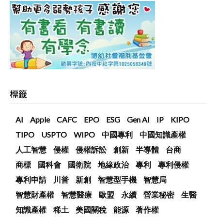
標籤
AI
Apple
CAFC
EPO
ESG
Gen AI
IP
KIPO
TIPO
USPTO
WIPO
中國專利
中國知識產權
人工智慧
侵權
侵權訴訟
創新
半導體
台商
商標
國科會
國衛院
地緣政治
專利
專利侵權
專利申請
川普
新創
智慧型手機
智慧局
智慧財產權
智慧醫療
歐盟
永續
營業秘密
生醫
知識產權
稀土
美國關稅
能源
著作權