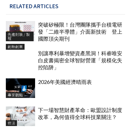
RELATED ARTICLES
突破矽極限！台灣團隊攜手台積電研
發「二維半導體」介面新技術 登上
先進封裝 / 製
程
國際頂尖期刊
創新創業
別讓專利暴增變資產黑洞！科睿唯安
白皮書揭密全球智財營運「規模化失
控陷阱」
2026年美國經濟晴雨表
專家觀點
下一場智慧財產革命：歐盟設計制度
改革，為何值得全球科技業關注？
修法