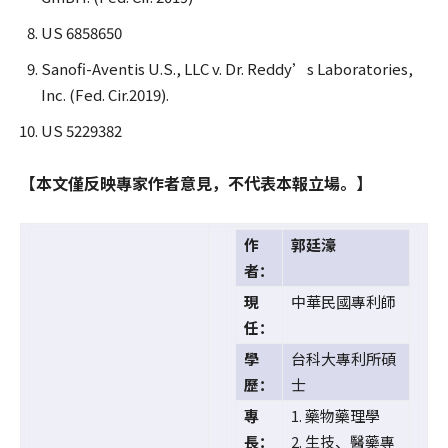
US 6858650
Sanofi-Aventis U.S., LLC v. Dr. Reddy’s Laboratories,
Inc. (Fed. Cir.2019).
US 5229382
【本文僅反映專家作者意見，不代表本報立場。】
作
郭廷濠
者：
現
中華民國專利師
任：
學
台科大專利所碩
歷：
士
專
1. 藥物藥理學
長：
2. 生技、醫藥專