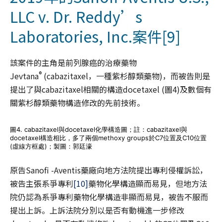
LLC v. Dr. Reddy’s
Laboratories, Inc.案件
[9]
該案件的主角是前列腺癌的治療藥物
®
Jevtana
(cabazitaxel，一種紫杉醇類藥物)，而被告則是
提出了與cabazitaxel相關的構造docetaxel (圖4)及數個有
關紫杉醇類藥物構造修改的先前技術。
圖4. cabazitaxel與docetaxel化學構造圖；註：cabazitaxel與
docetaxel構造相比，多了兩個methoxy groups於C7位置及C10位置
(虛線方框處)；製圖：郭廷濠
原告Sanofi -Aventis藥廠向地方法院提出專利侵權訴訟，
被告主張系爭專利
[10]
藥物化學構造顯而易見，但地方法
院仍認為系爭專利藥物化學構造非顯而易見，被告不服而
提出上訴。上訴法院分別以是否有動機進一步修改