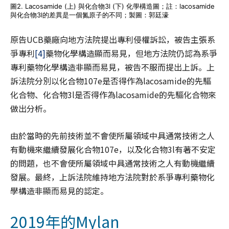
圖2. Lacosamide (上) 與化合物3l (下) 化學構造圖；註：lacosamide
與化合物3l的差異是一個氮原子的不同；製圖：郭廷濠
原告UCB藥廠向地方法院提出專利侵權訴訟，被告主張系
爭專利
[4]
藥物化學構造顯而易見，但地方法院仍認為系爭
專利藥物化學構造非顯而易見，被告不服而提出上訴。上
訴法院分別以化合物107e是否得作為lacosamide的先驅
化合物、化合物3l是否得作為lacosamide的先驅化合物來
做出分析。
由於當時的先前技術並不會使所屬領域中具通常技術之人
有動機來繼續發展化合物107e，以及化合物3l有著不安定
的問題，也不會使所屬領域中具通常技術之人有動機繼續
發展。最終，上訴法院維持地方法院對於系爭專利藥物化
學構造非顯而易見的認定。
2019年的Mylan