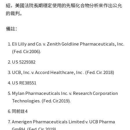
紹，美國法院長期穩定使用的先驅化合物分析來作出公允
的裁判。
備註：
Eli Lilly and Co. v. Zenith Goldline Pharmaceuticals, Inc.
(Fed. Cir.2006).
US 5229382
UCB, Inc. v. Accord Healthcare, Inc . (Fed. Cir. 2018)
US RE38551
Mylan Pharmaceuticals Inc. v. Research Corporation
Technologies. (Fed. Cir.2019).
同前註4
Amerigen Pharmaceuticals Limited v. UCB Pharma
GmBH. (Fed. Cir. 2019)