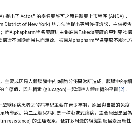
) 提出了 Actos® 的學名藥許可之簡易新藥上市程序 (ANDA) ，
n District of New York) 地方法院提出專利侵權訴訟，主張被告
；而Alphapharm學名藥廠則主張原告Takeda藥廠的專利藥物構
造不因顯而易見而無效。被告Alphapharm學名藥廠不服地
泌系統的疾病，主要成因是人體胰臟中的β細胞分泌異常所造成。胰臟中的β細
體的血糖值，與升糖素 (glucagon)一起調控人體血糖的平衡
[2]
。
一型糖尿病患者之發病年紀主要在青少年期，原因與自體的免疫
不足所導致。第二型糖尿病則是一種漸進式疾病，主要原因是因為
n resistance) 的生理現象，使許多周邊的組織對胰島素反應性