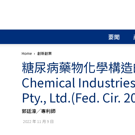
北
美
智
權
要聞
報
│
專
Home
創新創業
利
糖尿病藥物化學構造的
申
請
│
Chemical Industries
商
標
Pty., Ltd.(Fed. Cir. 2
申
請
│
郭廷濠╱專利師
侵
權
2022 年 11 月 9 日
分
析