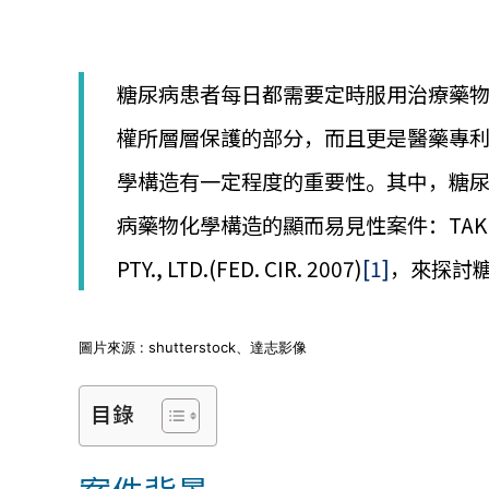
│
智
財
權
糖尿病患者每日都需要定時服用治療藥
顧
問
權所層層保護的部分，而且更是醫藥專
│
專
學構造有一定程度的重要性。其中，糖
利
佈
病藥物化學構造的顯而易見性案件：TAKEDA CHE
局
│
PTY., LTD.(FED. CIR. 2007)
[1]
，來探討
美
國
專
圖片來源 : shutterstock、達志影像
利
目錄