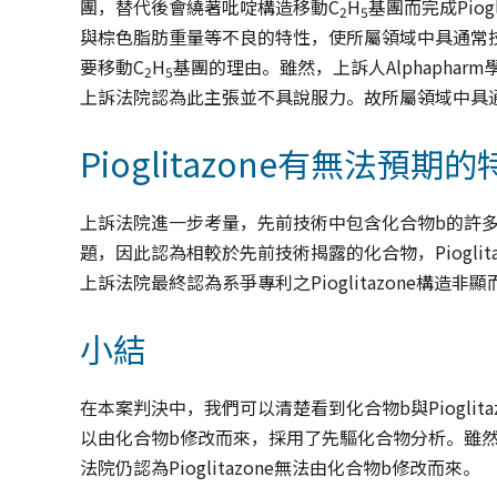
團，替代後會繞著吡啶構造移動C
H
基團而完成Pio
2
5
與棕色脂肪重量等不良的特性，使所屬領域中具通常
要移動C
H
基團的理由。雖然，上訴人Alphapha
2
5
上訴法院認為此主張並不具說服力。故所屬領域中具通常技
Pioglitazone有無法預期
上訴法院進一步考量，先前技術中包含化合物b的許多構造
題，因此認為相較於先前技術揭露的化合物，Pioglitazo
上訴法院最終認為系爭專利之Pioglitazone構造非
小結
在本案判決中，我們可以清楚看到化合物b與Pioglitaz
以由化合物b修改而來，採用了先驅化合物分析。雖然化合
法院仍認為Pioglitazone無法由化合物b修改而來。