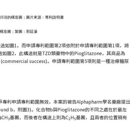
及第5項的構造圖；圖片來源：專利說明書
的構造圖；製圖：郭廷濠
造如圖1。而申請專利範圍第2項依附於申請專利範圍第1項，將
，此構造就是TZD類藥物中的Pioglitazone，其商品為
commercial success)。申請專利範圍第5項則是一種治療糖尿
利申請專利範圍無效，本案的被告Alphapharm學名藥廠提
ound b，附圖3)。化合物b與Pioglitazone的不同之處在於最左
CH
基團，而後者在構造上則為C
H
基團，且兩者的位置稍有
3
2
5