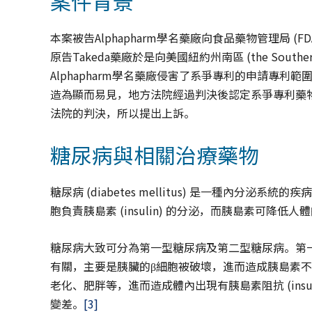
案件背景
本案被告Alphapharm學名藥廠向食品藥物管理局 (FDA
原告Takeda藥廠於是向美國紐約州南區 (the Souther
Alphapharm學名藥廠侵害了系爭專利的申請專利範圍
造為顯而易見，地方法院經過判決後認定系爭專利藥物構
法院的判決，所以提出上訴。
糖尿病與相關治療藥物
糖尿病 (diabetes mellitus) 是一種內分
胞負責胰島素 (insulin) 的分泌，而胰島素可降低人
糖尿病大致可分為第一型糖尿病及第二型糖尿病。第
有關，主要是胰臟的β細胞被破壞，進而造成胰島素
老化、肥胖等，進而造成體內出現有胰島素阻抗 (insuli
變差。
[3]