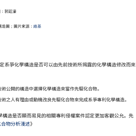
圖：郭廷濠
啶構造圖；圖片來源：
維基
is) 是用於認定系爭化學構造是否可以由先前技術所揭露的化學構造修改而來
技術公開的構造中選擇化學構造來當作先驅化合物。
技術之人有理由或動機改良先驅化合物來完成系爭專利化學構造。
學構造是否顯而易見的相關專利侵權案件認定更加客觀公允。先
化合物分析淺述
》