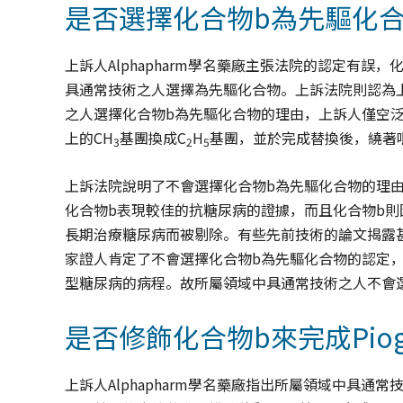
是否選擇化合物b為先驅化
上訴人Alphapharm學名藥廠主張法院的認定有誤，化
具通常技術之人選擇為先驅化合物。上訴法院則認為上訴
之人選擇化合物b為先驅化合物的理由，上訴人僅空
上的CH
基團換成C
H
基團，並於完成替換後，繞著
3
2
5
上訴法院說明了不會選擇化合物b為先驅化合物的理
化合物b表現較佳的抗糖尿病的證據，而且化合物b
長期治療糖尿病而被剔除。有些先前技術的論文揭露
家證人肯定了不會選擇化合物b為先驅化合物的認定
型糖尿病的病程。故所屬領域中具通常技術之人不會
是否修飾化合物b來完成Piogli
上訴人Alphapharm學名藥廠指出所屬領域中具通