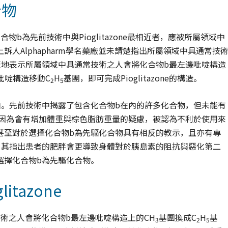
合物
合物b為先前技術中與Pioglitazone最相近者，應被所屬領域中
人Alphapharm學名藥廠並未請楚指出所屬領域中具通常技
泛地表示所屬領域中具通常技術之人會將化合物b最左邊吡啶構造
吡啶構造移動C
H
基團，即可完成Pioglitazone的構造。
2
5
由。先前技術中揭露了包含化合物b在內的許多化合物，但未能有
則因為會有增加體重與棕色脂肪重量的疑慮，被認為不利於使用來
甚至對於選擇化合物b為先驅化合物具有相反的教示，且亦有專
，其指出患者的肥胖會更導致身體對於胰島素的阻抗與惡化第二
選擇化合物b為先驅化合物。
tazone
常技術之人會將化合物b最左邊吡啶構造上的CH
基團換成C
H
基
3
2
5