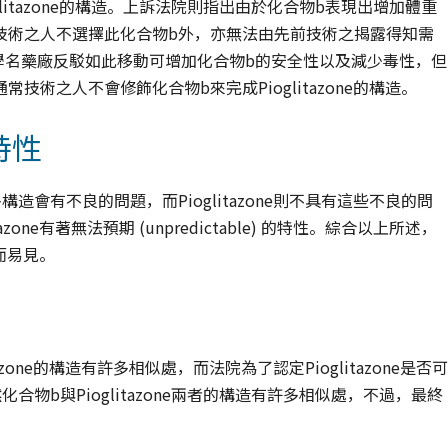
glitazone的構造。上訴法院則指出由於化合物b表現出增加體重
技術之人不選擇此化合物b外，亦無法由先前技術之揭露得知需
rm學名藥廠反駁如此移動可增加化合物b的安全性以及減少毒性，但
術之人不會修飾化合物b來完成Pioglitazone的構造。
的特性
會有不良的問題，而Pioglitazone則不具有這些不良的問
ne有著無法預期 (unpredictable) 的特性。綜合以上所述，
顯而易見。
one的構造有許多相似處，而法院為了認定Pioglitazone是否可
物b與Pioglitazone兩者的構造有許多相似處，不過，最終