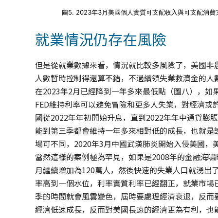
圖5. 2023年3月美國個人實質可支配收入與可支配消
就業情況仍存在風險
但是從就業數據來看，情況就比較多風險了，美國非
人數暫時控制得還算不錯，不過續領失業救濟金的人數
在2023年2月已經降到一年多來最低點（圖八），
FED維持利率可以避免冒險和更多人失業，對經濟或
國從2022年年初開始升息，直到2022年年中通貨膨
能到第三季都會維持一年多來相對低的成長，也就是
場可不同，2020年3月中國武漢肺炎開始入侵美國
當然這樣的案例極為罕見，如果是2008年的金融海嘯
月繼續增加為120萬人，然後快速的失業人口就湧出
率高到一個水位，利率實質利率已經翻正，就業市場
季的時間就會風雲變色，屆時要處理經濟衰退，反而
經濟低速成長，反而對美國長遠的經濟更為有利，也