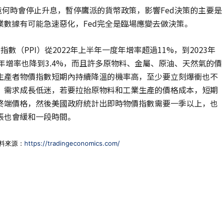
竟何時會停止升息，暫停鷹派的貨幣政策，影響Fed決策的主要是
數據有可能急速惡化，Fed完全是臨場應變去做決策。
（PPI）從2022年上半年一度年增率超過11%，到2023年
，年增率也降到3.4%，而且許多原物料、金屬、原油、天然氣的價
生產者物價指數短期內持續降溫的機率高，至少要立刻爆衝也不
，需求成長低迷，若要拉抬原物料和工業生產的價格成本，短期
終端價格，然後美國政府統計出即時物價指數需要一季以上，也
脹也會緩和一段時間。
資料來源：
https://tradingeconomics.com/