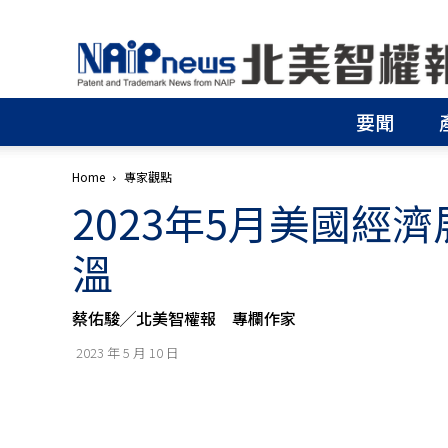
北
美
智
權
要聞
報
│
專
Home
專家觀點
利
2023年5月美國經
申
請
│
溫
商
標
申
蔡佑駿╱北美智權報 專欄作家
請
│
2023 年 5 月 10 日
侵
權
分
析