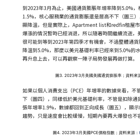
到2023年3月為止，美國通貨膨脹年增率降到5.0%
1.5%，核心服務業的通貨膨脹還是居高不下（圖三），
顯降溫，但是實際上，Apartment list和redf
爆漲的情況暫時已經消退，所以隨著時間繼續流逝，
很可能到等到2023年第四季才有機會，不過整體通
降溫到5.0%，那麼以美元基礎利率已經來到5.0%
再升息上去，可以再觀察一陣子局勢發展再做打算。
圖3. 2023年3月美國美國通貨膨脹率；資料來
如果以個人消費支出（PCE）年增率的數據來看，不管是P
下（圖四），同樣低於美元基礎利率，不管是扣除通貨
張年增率1.9%，數據都回到正向成長（圖五），顯
趨勢，只是速度會比較緩慢，短期內要再大爆發也不
圖4. 2023年3月美國PCE價格指數；資料來源：