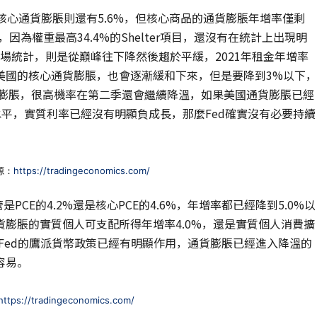
，核心通貨膨脹則還有5.6%，但核心商品的通貨膨脹年增率僅剩
因為權重最高34.4%的Shelter項目，還沒有在統計上出現明
in租屋市場統計，則是從巔峰往下降然後趨於平緩，2021年租金年增率
美國的核心通貨膨脹，也會逐漸緩和下來，但是要降到3%以下，
貨膨脹，很高機率在第二季還會繼續降溫，如果美國通貨膨脹已經
的水平，實質利率已經沒有明顯負成長，那麼Fed確實沒有必要持續
源：
https://tradingeconomics.com/
CE的4.2%還是核心PCE的4.6%，年增率都已經降到5.0%以
膨脹的實質個人可支配所得年增率4.0%，還是實質個人消費擴
示Fed的鷹派貨幣政策已經有明顯作用，通貨膨脹已經進入降溫的
容易。
https://tradingeconomics.com/