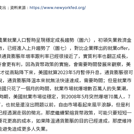
費支出；資料來源：
https://www.newyorkfed.org/
農業就業人口暫時呈現穩定成長趨勢（圖六），初領失業救濟金
，已經進入上升趨勢了（圖七），對比企業釋出的就業offer，
如果通貨膨脹年增率跟利率已經很接近了，實質利率也翻正成長，
許會更有利，因為貨幣政策的實施，會需要時間發展來觀察，美
脹才從高點降下來，美國就算2023年5月暫停升息，通貨膨脹很可
說，通貨膨脹降溫本來就無法快速達成，需要時間；但是就業市
，美國只花了一個月的時間，就業市場就爆增數百萬人的失業潮，
時期，美國就業市場從穩定，到2008年5月突然爆增70萬人，7
了，也就是還沒出問題以前，自由市場看起來風平浪靜，但是利
已經透漏走弱的徵兆，那麼繼續緊縮貨幣政策，可能只要短短一
要花更高的成本，如果降溫通貨膨脹的目的已經達成，那麼維持
能避免造成更多人失業。