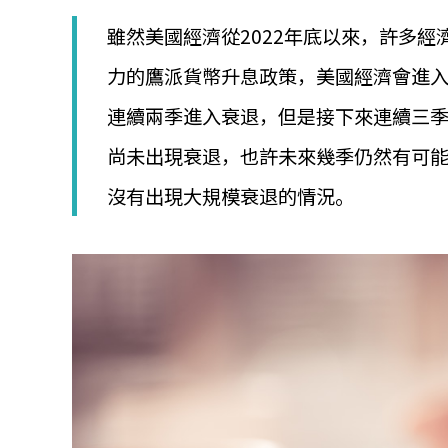
│
智
雖然美國經濟從2022年底以來，許多經
財
權
力的鷹派貨幣升息政策，美國經濟會進入
顧
連續兩季進入衰退，但是接下來連續三
問
│
尚未出現衰退，也許未來幾季仍然有可能
專
利
沒有出現大規模衰退的情況。
佈
局
│
美
國
專
利