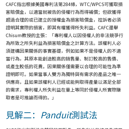
CAFC指出根據美國專利法第284條，WTC/WPCS可獲取損
害賠償金，以適當就被告的侵權行為而得補償；但欲獲得
超過合理的或已建立的授權金為損害賠償金，控訴者必須
證明其實際的損害，即其有權獲得所失利益。CAFC還舉
Chisum教授的主張：「專利權人以因侵權人的非法競爭行
為所致之所失利益為損害賠償金之計算方法。該權利人必
須建構因果關係的事實基礎，例如如果不是侵權人的不適
當行為，其原本能創造較高的銷售量、制訂較高的售價、
或產生較低的花費。因果關係僅需要以合理的可能性為準
證明即可。如果當事人雙方為獨特與有需求的產品之唯一
供應商，且如果該權利人已經或能夠取得產量以滿足全部
的需求，專利權人所失利益在量上等同於侵權人所實際賺
取者是可推論而得的。」
見解二：
Panduit
測試法