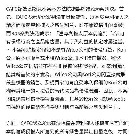
CAFC認為此顯見本案地方法院錯誤解讀
Kori
案判決。首
先，CAFC表示
Kori
案判決非具權威性，以基於專利權人之
請求而核定專利權人之所失利益，即不論資格性的舉證；
而
Kori
案判決乃裁示：「當專利權人原本能達到「若非」
有侵權行為之產品銷售量，其所失利益的核定才屬適當。
… 本案地院認定假如不是有Wilco公司的侵權行為，Kori
公司原本可販售或出租Wilco公司所打造的機器。雖然
Wilco公司抗辯並不存在非侵權的替代物品，本案地院的
結論所基於的事實為，Wilco公司與Kori公司間直接競爭
該些機器的銷售、及從買家的角度受專利保護的Kori公司
機器其唯一的可接受的替代物品為侵權機器。因此，本案
地院適當地核予損害賠償金，其基於Kori公司就Wilco公
司機器的侵權銷售行為與出租行為所致之所失利益」。
亦即，CAFC認為
Kori
案法院僅在專利權人建構其有可能原
本能達成侵權人所達到的所有銷售量與出租量之後，才闡