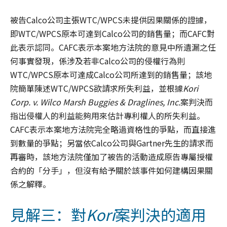
被告Calco公司主張WTC/WPCS未提供因果關係的證據，
即WTC/WPCS原本可達到Calco公司的銷售量；而CAFC對
此表示認同。CAFC表示本案地方法院的意見中所遺漏之任
何事實發現，係涉及若非Calco公司的侵權行為則
WTC/WPCS原本可達成Calco公司所達到的銷售量；該地
院簡單陳述WTC/WPCS欲請求所失利益，並根據
Kori
Corp. v. Wilco Marsh Buggies & Draglines, Inc.
案判決而
指出侵權人的利益能夠用來估計專利權人的所失利益。
CAFC表示本案地方法院完全略過資格性的爭點，而直接進
到數量的爭點；另當依Calco公司與Gartner先生的請求而
再審時，該地方法院僅加了被告的活動造成原告專屬授權
合約的「分手」，但沒有給予關於該事件如何建構因果關
係之解釋。
見解三：對
Kori
案判決的適用