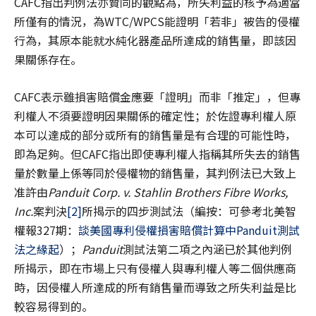
CAFC指出判例法亦贊同的觀點為，所失利益的核予為適當
所僅有的情況，為WTC/WPCS能證明「若非」被告的侵權
行為，其原本能就水純化器產品所達成的銷售量，即該因
果關係存在。
CAFC表示雖損害賠償金應要「證明」而非「推定」，但專
利權人不須要證明因果關係的確定性；於佐證專利權人原
本可以達成的部分或所有的銷售量是有合理的可能性時，
即為足夠。但CAFC指出即使專利權人指稱其所失去的銷售
量於數量上係等同於侵權物的銷售量，其判例法已大致上
准許由
Panduit Corp. v. Stahlin Brothers Fibre Works,
Inc.
案判決
[2]
所揭示的四步測試法（編按：可參考北美智
權報327期：
談美國專利侵權損害賠償計算中Panduit測試
法之緣起
）；
Panduit
測試法第二項之內涵已於其他判例
所揭示，即在市場上只有侵權人與專利權人等二個供應商
時，因侵權人所達成的所有銷售量而導致之所失利益是比
較容易得到的。