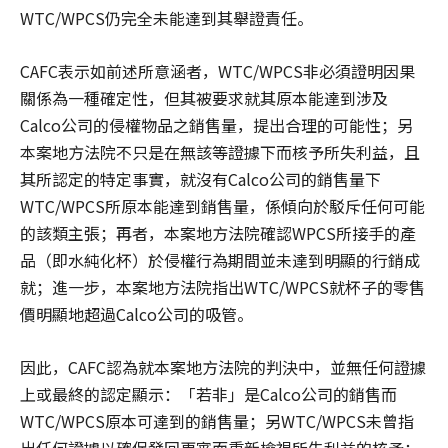
WTC/WPCS仍完全未能達到其舉證責任。
CAFC表示如前述所意涵者，WTC/WPCS非必須證明因果
關係為一種確定性，但其被要求就其原本能達到涉及
Calco公司的侵權物品之銷售量，提出合理的可能性；另
本案地方法院不只是在無該等證據下而核予所失利益，且
其所認定的特定事實，就沒有Calco公司的銷售量下
WTC/WPCS所原本能達到銷售量，係傾向於駁斥任何可能
的該類主張；再者，本案地方法院確認WPCS所接手的產
品（即水純化杯）於侵權行為期間並未達到明顯的行銷成
就；進一步，本案地方法院指出WTC/WPCS就杯子的零售
價明顯地超過Calco公司的吸管。
因此，CAFC認為就本案地方法院的判決中，並無任何證據
上或最終的認定顯示：「若非」是Calco公司的銷售而
WTC/WPCS原本可達到的銷售量；另WTC/WPCS未曾指
出任何證據以確保發回更審而重新檢視所失利益的核予；