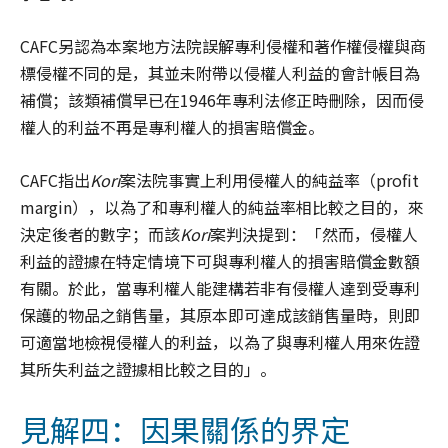
CAFC另認為本案地方法院誤解專利侵權和著作權侵權與商
標侵權不同的是，其並未附帶以侵權人利益的會計帳目為
補償；該類補償早已在1946年專利法修正時刪除，因而侵
權人的利益不再是專利權人的損害賠償金。
CAFC指出
Kori
案法院事實上利用侵權人的純益率（profit
margin），以為了和專利權人的純益率相比較之目的，來
決定後者的數字；而該
Kori
案判決提到：「然而，侵權人
利益的證據在特定情境下可與專利權人的損害賠償金數額
有關。於此，當專利權人能建構若非有侵權人達到受專利
保護的物品之銷售量，其原本即可達成該銷售量時，則即
可適當地檢視侵權人的利益，以為了與專利權人用來佐證
其所失利益之證據相比較之目的」。
見解四：因果關係的界定