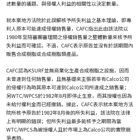
述數量的議題、與侵權人利益的相關性以決定數量。
就本案地方法院於此誤解核予所失利益之基本理論，即專
利人原本可能達成侵權銷售量，CAFC指出此由該法院以
1980年至陪審團審理間之侵權銷售量之整體數量來核予所
失利益而可確認。不過，CAFC表示原告並沒有於該期間內
販售合成樹脂或合成樹脂類產品。
CAFC認為KSURF並無商業化生產合成樹脂之設施，因而
未曾達到任何銷售量，且無基礎來主張若非有Calco公司
的侵權行為時其原本可達到Calco公司所達成之銷售量；
另WTC/WPCS於1982年8月即停止生意，而其授權也因為
未給付權利金而已經撤銷。據此，CAFC表示就本案地方法
院所核予原告於1982年8月後的所失利益，該法院在法律
上有明顯的錯誤；但所失利益最多能核予之期間為當
WTC/WPCS為被授權人且於市場上為Calco公司的實際競
爭者時。