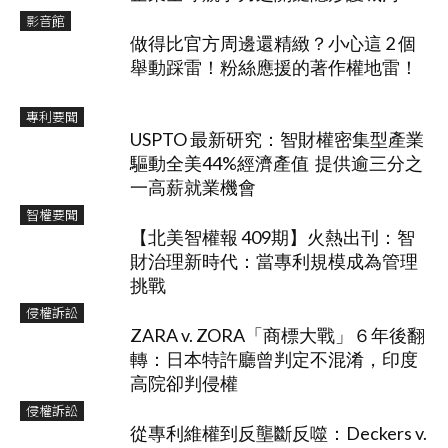
影音館
做得比官方周邊還精緻？小心這 2 個
舉動踩雷！粉絲應援的著作權地雷！
專利要聞
USPTO 最新研究：智財權密集型產業
驅動全美44%經濟產值 提供逾三分之
一高薪就業機會
智權要聞
【北美智權報 409期】火熱出刊：智
財治理新時代：當專利規模成為管理
挑戰
侵權訴訟
ZARA v. ZORA「商標大戰」６年後翻
轉：日本特許廳曾判定不混淆，印度
高院卻判侵權
侵權訴訟
從專利維權到反壟斷反噬：Deckers v.