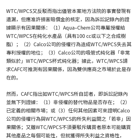
WTC/WPCS又反駁而指出儘管本案地方法院的事實發現有
遺漏，但應准許損害賠償金的核定，因為訴訟記錄內的證
據顯示有因果關係：（1）Aqua–Chem公司專屬授權給
WTC/WPCS在純化水產品（具有100 cc或以下之合成樹
脂）；（2）Calco公司的侵權行為造成WTC/WPCS失去其
專利授權的地位；（3）Calco公司的吸管式純化器「非常
類似於」WTC/WPCS杯式純化器；據此，WTC/WPCS請
求CAFC可推測有因果關係，因為雙供應商之市場於此是存
在的。
然而，CAFC指出如WTC/WPCS所自認者，即訴訟記錄內
並無下列證據：（1）非侵權的替代物品是否存在；（2）
已定義的相關市場；或（3）任何其他因素可來證明Calco
公司的侵權行為與WTC/WPCS的所失利益間之「若非」因
果關係；又雖WTC/WPCS不須要駁斥購買者原本可能購買
其他產品之每個可能性，但就獲得所失利益之資格性，