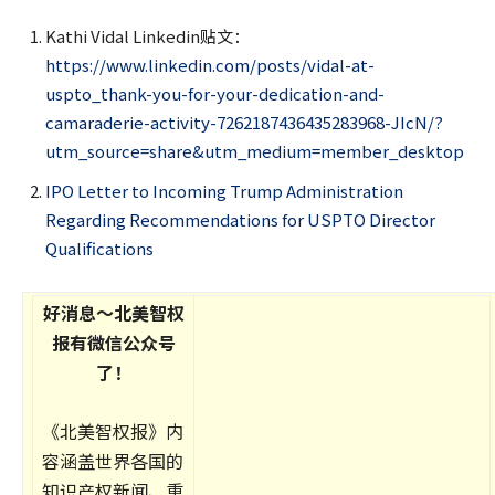
Kathi Vidal Linkedin贴文：
https://www.linkedin.com/posts/vidal-at-
uspto_thank-you-for-your-dedication-and-
camaraderie-activity-7262187436435283968-JIcN/?
utm_source=share&utm_medium=member_desktop
IPO Letter to Incoming Trump Administration
Regarding Recommendations for USPTO Director
Qualifications
好消息～北美智权
报有微信公众号
了！
《北美智权报》内
容涵盖世界各国的
知识产权新闻、重