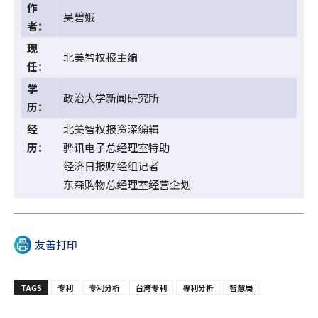
作
吴碧娥
者：
现
北美智权报主编
任：
学
政治大学新闻研究所
历：
经
北美智权报资深编辑
历：
骅讯电子总经理室特助
经济日报财经组记者
东森购物总经理室经营企划
友善打印
TAGS
专利
专利分析
台湾专利
專利分析
智慧局