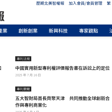
歷期北美智權報
加入會員/會員管理
繁
產業
創新創業
新興科技
專家觀點
專利法規
口
中國實用新型專利權評價報告書在訴訟上的定位
2025 年 7 月 16 日
專利要聞
五大智財局首長齊聚天津 共同推動全球創新合
作與專利商業化
2025 年 6 月 4 日