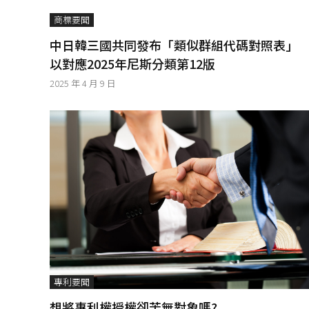
│
智
商標要聞
財
中日韓三國共同發布「類似群組代碼對照表
權
以對應2025年尼斯分類第12版
顧
問
2025 年 4 月 9 日
│
專
利
佈
局
│
美
國
專
利
專利要聞
想將專利權授權卻苦無對象嗎?