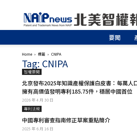
北
美
智
權
要聞
報
│
專
Home
標籤
CNIPA
利
Tag: CNIPA
申
請
智權要聞
│
商
北京發布2025年知識產權保護白皮書：每萬人
標
擁有高價值發明專利185.75件，穩居中國首位
申
2026 年 4 月 30 日
請
│
專利法規
侵
中國專利審查指南修正草案重點簡介
權
分
2025 年 6 月 16 日
析