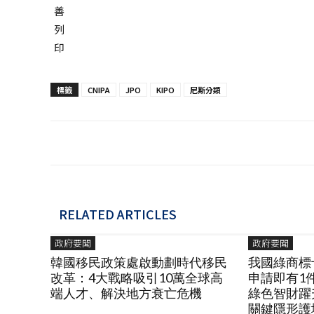
標籤
CNIPA
JPO
KIPO
尼斯分類
RELATED ARTICLES
政府要聞
政府要聞
韓國移民政策處啟動劃時代移民
我國綠商標
改革：4大戰略吸引10萬全球高
申請即有1
端人才、解決地方衰亡危機
綠色智財躍
關鍵隱形護