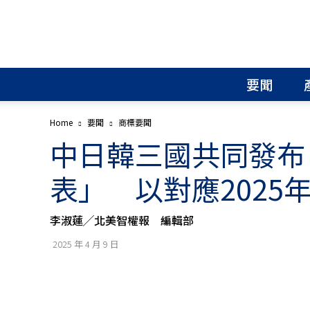
北
美
智
權
要聞
報
│
專
Home
要聞
商標要聞
利
中日韓三國共同發布
申
請
│
表」 以對應2025
商
標
申
李淑蓮╱北美智權報 編輯部
請
│
2025 年 4 月 9 日
侵
權
分
析