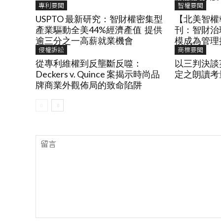
專利要聞
智權要聞
USPTO 最新研究：智財權密集型
【北美智權報
產業驅動全美44%經濟產值 提供
刊：智財治
逾三分之一高薪就業機會
模成為管理
侵權訴訟
商標要聞
從專利維權到反壟斷反噬：
以三判決談
Deckers v. Quince 案揭示時尚品
定之朗讀考
牌商業外觀佈局的致命陷阱