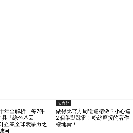
影音館
十年全解析：每7件
做得比官方周邊還精緻？小心這
件具「綠色基因」：
2 個舉動踩雷！粉絲應援的著作
升企業全球競爭力之
權地雷！
城河