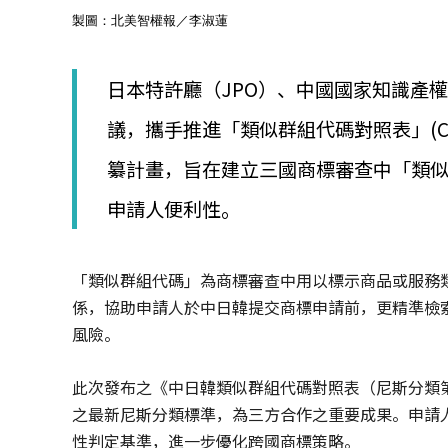
│
製圖：北美智權報／李淑蓮
智
財
權
日本特許廳（JPO）、中國國家知識產權局
顧
問
議，攜手推進「類似群組代碼對照表」(CONCORD
│
專
纂計畫，旨在建立三國商標審查中「類
利
佈
申請人便利性。
局
│
美
「類似群組代碼」為商標審查中用以標示商品或服務
國
專
係，協助申請人於中日韓提交商標申請前，更精準檢
利
風險。
此次發布之《中日韓類似群組代碼對照表（尼斯分類第12版-
之最新尼斯分類標準，為三方合作之重要成果。申請
性判定基準，進一步優化跨國商標策略。