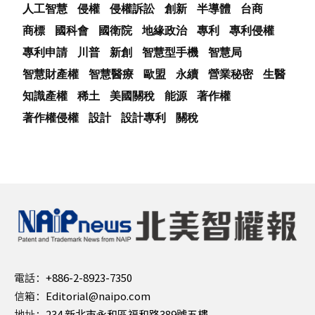
人工智慧
侵權
侵權訴訟
創新
半導體
台商
商標
國科會
國衛院
地緣政治
專利
專利侵權
專利申請
川普
新創
智慧型手機
智慧局
智慧財產權
智慧醫療
歐盟
永續
營業秘密
生醫
知識產權
稀土
美國關稅
能源
著作權
著作權侵權
設計
設計專利
關稅
電話：
+886-2-8923-7350
信箱：
Editorial@naipo.com
地址：
234 新北市永和區福和路389號五樓