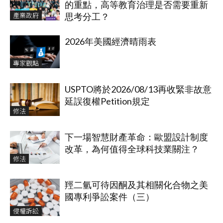
的重點，高等教育治理是否需要重新
產業政府
思考分工？
2026年美國經濟晴雨表
專家觀點
USPTO將於2026/08/13再收緊非故意
延誤復權Petition規定
修法
下一場智慧財產革命：歐盟設計制度
改革，為何值得全球科技業關注？
修法
羥二氫可待因酮及其相關化合物之美
國專利爭訟案件（三）
侵權訴訟