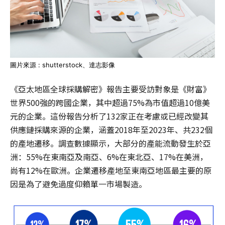
圖片來源 : shutterstock、達志影像
《亞太地區全球採購解密》報告主要受訪對象是《財富》
世界500強的跨國企業，其中超過75%為市值超過10億美
元的企業。這份報告分析了132家正在考慮或已經改變其
供應鏈採購來源的企業，涵蓋2018年至2023年、共232個
的產地遷移。調查數據顯示，大部分的產能流動發生於亞
洲：55%在東南亞及南亞、6%在東北亞、17%在美洲，
尚有12%在歐洲。企業遷移產地至東南亞地區最主要的原
因是為了避免過度仰賴單一市場製造。