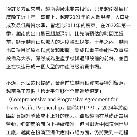
從許多方面來看，越南與廣東非常相似，只是越南發展程
度晚了近十年。事實上，越南2021年的人數規模、人口組
成及最低薪資水準，皆堪比2011年的廣東。在2022年第一
季，越南的出口量已超越深圳，比先前預估的時間更提
前，顯示越南正以驚人的速度轉型蛻變。十年之內，越南
出口項目從原本以農業和服飾，變成以電子零組件及電腦
設備為大宗，儼然成為生產手機與通訊設備的前鋒，並且
正在快速形成一個大型的中產階級消費市場。
不過，池世欽也提醒，台商前往越南投資需要特別留意，
越南為了遵循「跨太平洋夥伴全面進步協定」
（Comprehensive and Progressive Agreement for
Trans-Pacific Partnership，簡稱CPTPP），2024年將面
臨薪資調升導致成本上升的壓力。雖然越南在基礎建設與
勞動力強韌度的面向上持續精進，但因鄰近中國這個世界
工廠，越南在扮演亞洲供應鏈市場方面，仍將受到一定程