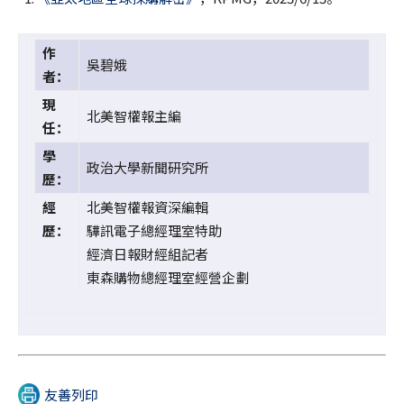
作
吳碧娥
者：
現
北美智權報主編
任：
學
政治大學新聞研究所
歷：
經
北美智權報資深編輯
歷：
驊訊電子總經理室特助
經濟日報財經組記者
東森購物總經理室經營企劃
友善列印