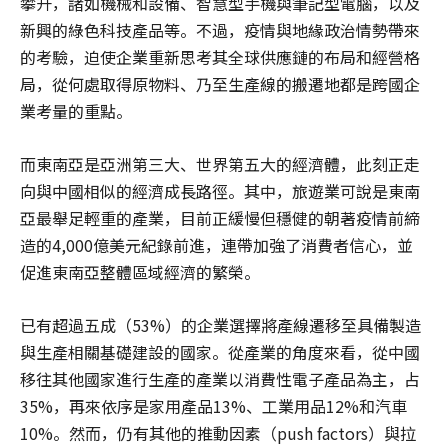
攀升，諸如機械和設備、智慧型手機與筆記型電腦，以及
新興的綠色科技產品等。不過，疫情與地緣政治情勢帶來
的考驗，迫使企業重新思考其全球供應鏈的布局和經營格
局，從何處取得原物料、乃至生產線的搬遷地都是跨國企
業考量的重點。
而東南亞是亞洲第三大、世界第五大的經濟體，此刻正走
向與中國相似的經濟成長路徑。其中，旅遊業可說是東南
亞最舉足輕重的產業，目前正緩慢但穩健的朝著疫情前締
造的4,000億美元紀錄前進，連帶加強了消費者信心，並
促進東南亞整體區域經濟的繁榮。
已有超過五成（53%）的企業選擇將產線遷移至具備製造
與生產相關基礎建設的國家。從產業的角度來看，從中國
移往其他國家進行生產的產業以消費性電子產品為主，占
35%，再來依序是家用產品13%、工業用品12%和汽車
10%。然而，仍有其他的推動因素（push factors）與拉