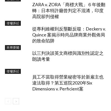
ZARA v. ZORA「商標大戰」６年後翻
轉：日本特許廳曾判定不混淆，印度
高院卻判侵權
侵權訴訟
從專利維權到反壟斷反噬：Deckers v.
Quince 案揭示時尚品牌商業外觀佈局
的致命陷阱
商標要聞
以三判決談英文商標與識別性認定之
朗讀考量
侵權訴訟
員工不當取得營業秘密等於新雇主也
違法取得？第五巡院2020年Six
Dimensions v. Perficient案