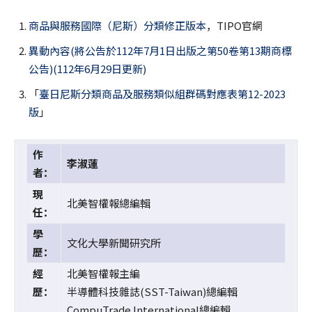
商品與服務國際（尼斯）分類修正版本
，TIPO官網
異動內容(將公告於112年7月1日出版之第50卷第13期商標
公告)(112年6月29日更新)
「
臺日尼斯分類商品及服務類似組群碼對應表第
12-2023
版
」
作
李淑蓮
者：
現
北美智權報總編輯
任：
學
文化大學新聞研究所
歷：
經
北美智權報主編
歷：
半導體科技雜誌(SST-Taiwan)總編輯
CompuTrade International總編輯