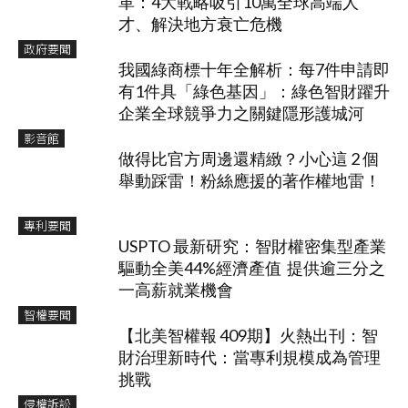
革：4大戰略吸引10萬全球高端人
才、解決地方衰亡危機
政府要聞
我國綠商標十年全解析：每7件申請即
有1件具「綠色基因」：綠色智財躍升
企業全球競爭力之關鍵隱形護城河
影音館
做得比官方周邊還精緻？小心這 2 個
舉動踩雷！粉絲應援的著作權地雷！
專利要聞
USPTO 最新研究：智財權密集型產業
驅動全美44%經濟產值 提供逾三分之
一高薪就業機會
智權要聞
【北美智權報 409期】火熱出刊：智
財治理新時代：當專利規模成為管理
挑戰
侵權訴訟