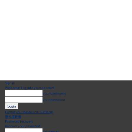
Sign in
Welcome! Log into your account
your username
your password
Forgot your password? Get help
隱私權政策
Password recovery
Recover your password
your email