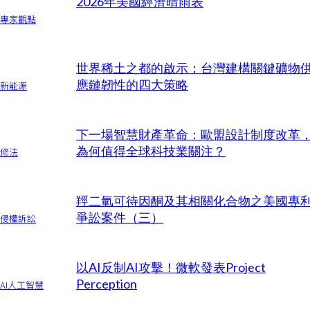
2026年美國經濟晴雨表
專家觀點
世界稀土之都的啟示：台灣建構關鍵礦物
應鏈韌性的四大策略
新能源
下一場智慧財產革命：歐盟設計制度改革
為何值得全球科技業關注？
修法
羥二氫可待因酮及其相關化合物之美國專
爭訟案件（三）
侵權訴訟
以AI反制AI攻擊！微軟發表Project
Perception
AI人工智慧