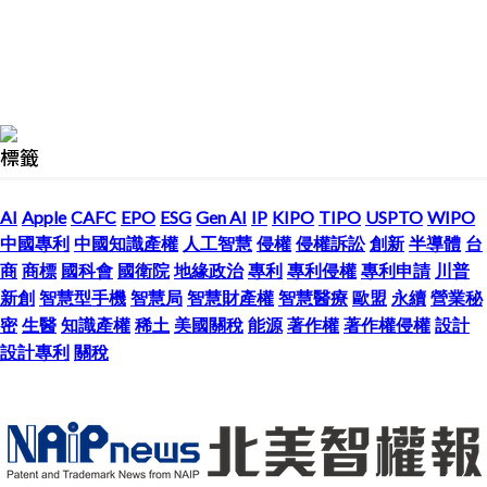
標籤
AI
Apple
CAFC
EPO
ESG
Gen AI
IP
KIPO
TIPO
USPTO
WIPO
中國專利
中國知識產權
人工智慧
侵權
侵權訴訟
創新
半導體
台
商
商標
國科會
國衛院
地緣政治
專利
專利侵權
專利申請
川普
新創
智慧型手機
智慧局
智慧財產權
智慧醫療
歐盟
永續
營業秘
密
生醫
知識產權
稀土
美國關稅
能源
著作權
著作權侵權
設計
設計專利
關稅