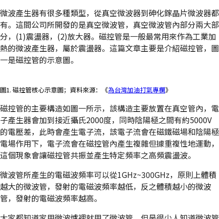
微波產生器有很多種類型，從真空微波器到砷化鎵晶片微波器都
有。這間公司所開發的是真空微波管，真空微波管內部分兩大部
分，(1)震盪器，(2)放大器。磁控管是一般最常用來作為工業加
熱的微波產生器，屬於震盪器。這篇文章主要是介紹磁控管，圖
一是磁控管的示意圖。
圖1. 磁控管核心示意圖；資料來源：《
為台灣加油打氣專欄
》
磁控管的主要構造如圖一所示，該構造主要放置在真空管內，電
子產生器會加到接近攝氏2000度，同時陰陽極之間有約5000V
的電壓差，此時會產生電子流，該電子流會在磁鐵磁場和陰陽極
電場作用下，電子流會在磁控管內產生複雜但據重複性地運動，
這個現象會讓磁控管共振並產生特定頻率之高頻震盪波。
微波管所產生的電磁波頻率可以從1GHz~300GHz，原則上體積
越大的微波管，發射的電磁波頻率越低，反之體積越小的微波
管，發射的電磁波頻率越高。
大家都知道家用微波爐裡就用了微波管，但是很少人知道微波管