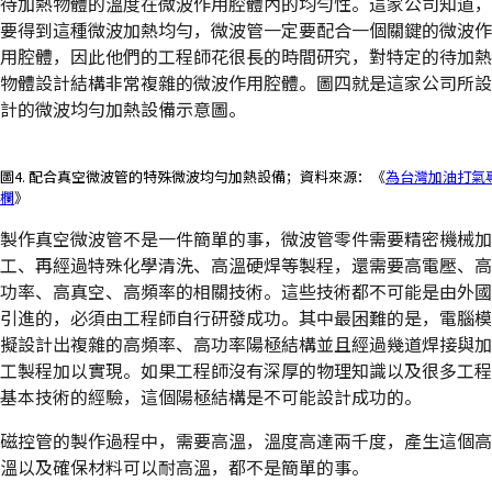
待加熱物體的溫度在微波作用腔體內的均勻性。這家公司知道，
要得到這種微波加熱均勻，微波管一定要配合一個關鍵的微波作
用腔體，因此他們的工程師花很長的時間研究，對特定的待加熱
物體設計結構非常複雜的微波作用腔體。圖四就是這家公司所設
計的微波均勻加熱設備示意圖。
圖4. 配合真空微波管的特殊微波均勻加熱設備；資料來源：《
為台灣加油打氣
欄
》
製作真空微波管不是一件簡單的事，微波管零件需要精密機械加
工、再經過特殊化學清洗、高溫硬焊等製程，還需要高電壓、高
功率、高真空、高頻率的相關技術。這些技術都不可能是由外國
引進的，必須由工程師自行研發成功。其中最困難的是，電腦模
擬設計出複雜的高頻率、高功率陽極結構並且經過幾道焊接與加
工製程加以實現。如果工程師沒有深厚的物理知識以及很多工程
基本技術的經驗，這個陽極結構是不可能設計成功的。
磁控管的製作過程中，需要高溫，溫度高達兩千度，產生這個高
溫以及確保材料可以耐高溫，都不是簡單的事。