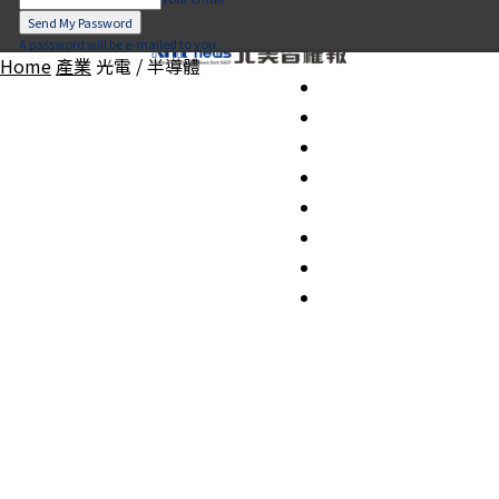
A password will be e-mailed to you.
Home
產業
光電 / 半導體
要聞
產業
創新創業
新興科技
專家觀點
法規動態
系列專題
關於我們
歷期北美智權報
加入會員/會員管理
繁
简
EN
JP