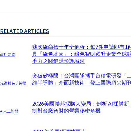
RELATED ARTICLES
我國綠商標十年全解析：每7件申請即有1
具「綠色基因」：綠色智財躍升企業全球
政府要聞
爭力之關鍵隱形護城河
突破矽極限！台灣團隊攜手台積電研發「
維半導體」介面新技術 登上國際頂尖期
先進封裝 / 製程
2026美國聯邦採購大變局：剖析 AI採購新
制對台廠智財的營業秘密危機
AI人工智慧