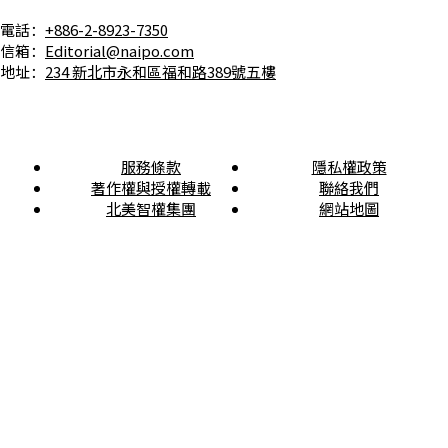
電話：
+886-2-8923-7350
信箱：
Editorial@naipo.com
地址：
234 新北市永和區福和路389號五樓
服務條款
隱私權政策
著作權與授權轉載
聯絡我們
北美智權集團
網站地圖
本電子報所登載之文章皆受著作權保護，未經本公司授權， 請勿轉載！© 北美智權股份有限
公司 & 北美聯合專利商標事務所 版權所有