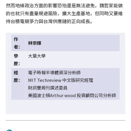
然而地緣政治方面的影響恐怕還是無法避免，魏哲家能做
的也就只有盡量規避風險，擴大生產基地，但同時又要維
持台積電競爭力與台灣供應鏈的正向成長。
作
林宗輝
者：
學
大葉大學
歷：
經
電子時報半導體資深分析師
歷：
MIT Techreview 中文版研究經理
財訊雙周刊撰述委員
美國波士頓Arthur wood 投資顧問公司分析師