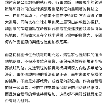
魏哲家是公認敢衝的執行長，行事果斷，他展現出的領導
策略和對公司的全球擴張規劃是其任內最顯著的特點之
一。在他的領導下，台積電不僅在技術創新方面取得了重
大進展，同時也在全球市場佈局上展現出前瞻性的視野。
魏哲家的策略重點在於確保台積電在先進技術領域保持領
先地位，同時擴大其在全球半導體市場中的影響力，多間
海內外晶圓廠的興建也是他拍板定案。
而當初桃園卡住台積電用地問題，魏哲家也是明快的選擇
他地落腳，不被外界雜音影響，確保先進製程的規劃能按
部就班到位。先進製程的投資規模與研發方向也多半是他
決定，事後也證明他的看法都是正確，面對未來更多樣化
的挑戰，不論是外部威脅，或者是內部危機，作為台積電
的唯一領導者，他的工作就是確保股東的利益能夠維持，
而且讓台積電的價值持續增加，這些都不用質疑魏哲家是
否有能力辦到。